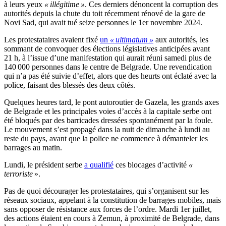
à leurs yeux
« illégitime »
. Ces derniers dénoncent la corruption des
autorités depuis la chute du toit récemment rénové de la gare de
Novi Sad, qui avait tué seize personnes le 1er novembre 2024.
Les protestataires avaient fixé
un
« ultimatum »
aux autorités, les
sommant de convoquer des élections législatives anticipées avant
21 h, à l’issue d’une manifestation qui aurait réuni samedi plus de
140 000 personnes dans le centre de Belgrade. Une revendication
qui n’a pas été suivie d’effet, alors que des heurts ont éclaté avec la
police, faisant des blessés des deux côtés.
Quelques heures tard, le pont autoroutier de Gazela, les grands axes
de Belgrade et les principales voies d’accès à la capitale serbe ont
été bloqués par des barricades dressées spontanément par la foule.
Le mouvement s’est propagé dans la nuit de dimanche à lundi au
reste du pays, avant que la police ne commence à démanteler les
barrages au matin.
Lundi, le président serbe
a qualifié
ces blocages d’activité
«
terroriste
».
Pas de quoi décourager les protestataires, qui s’organisent sur les
réseaux sociaux, appelant à la constitution de barrages mobiles, mais
sans opposer de résistance aux forces de l’ordre. Mardi 1er juillet,
des actions étaient en cours à Zemun, à proximité de Belgrade, dans