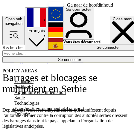
Ga naar de hoofdinhoud
Se connecter
Open sub
Close menu
English
navigation
Français
Deutsch
Vous êtes déconnecté.
Recherche
Se connecter
Español
Lumières éteintes
Se connecter
Rapporteur
Politique
Économie
Newsletters
Evénements
Em
POLICY AREAS
Barrages et blocages se
Economie
multiplient en Serbie
Politique
Agriculture et Alimentation
Santé
Technologies
Energie, Environnement et Transport
Depuis trois jours, les citoyens serbes qui manifestent depuis
Défense
l’automne dernier contre la corruption des autorités serbes dressent
des barrages dans tout le pays, appelant à l’organisation de
législatives anticipées.