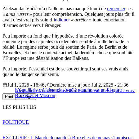
Aleksandar Vučić n’a d’ailleurs pas manqué lundi de
remercier
ses
« amis russes »
pour leur compréhension. Quelques jours plus tôt, il
avait c’est vrai pris soin d’
indiquer
« arrêter »
toute exportation
d’armes serbes vers l’étranger.
Peu importe au fond que l’hypothèse d’une révolution colorée
soutenue par des capitales occidentales semble à mille lieux de la
réalité. Le régime serbe jouit du soutien de Paris, de Berlin et de
Bruxelles, et dans le contexte actuel, la dernière chose que souhaite
l’Europe est une déstabilisation des Balkans.
Peu importe, l’essentiel est de se souvenir qui sont ses vrais amis
quand le danger se fait sentir.
Jul 1, 2025 - 16:46
Dernière mise à jour: Jul 2, 2025 - 21:36
L’équilibriste Aleksandar Vučić marche sur un fil entre
Aleksandar Vučić
Balkans
Manifestations
Serbie
Sergei Lavrov
Bruxelles et Moscou
Print
Partager
LES PLUS LUS
POLITIQUE
EXCLUSIF : L'Islande demande à Bruxelles de ne pas s'immiscer