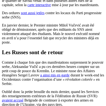
le quartier de Savski venac et dans plusieurs autres rues de la
capitale, selon la
carte interactive
mise à jour par les manifestants.
Des ordures
sont aussi jetées
contre les locaux du Parti progressiste
serbe (SNS).
En janvier dernier, le Premier ministre Miloš Vučević avait été
obligé de démissionner, après que des militants du SNS aient
violemment attaqué des étudiants. Mais le nouvel exécutif nommé
en avril n’a pour l’essentiel fait que recycler des ministres déjà en
poste.
Les Russes sont de retour
Comme à chaque fois que des manifestations surprennent le pouvoir
serbe, Aleksandar Vučić a pu ces dernières heures compter sur un
petit coup de pouce du Kremlin. Le ministre russe des Affaires
étrangères Sergeï Lavrov
a ainsi mis en garde
durant le week-end les
Occidentaux contre l’organisation d’une
« révolution colorée »
en
Serbie.
Oublié donc la petite brouille du mois dernier, quand les Services
des renseignements extérieurs de la Fédération de Russie (SVR)
avaient accusé
Belgrade de continuer à exporter des armes en
direction de l’Ukraine, via des pays tiers.