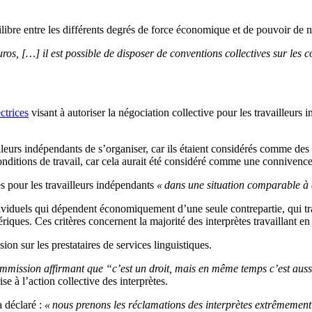
libre entre les différents degrés de force économique et de pouvoir de n
’euros, […] il est possible de disposer de conventions collectives sur les c
ctrices
visant à autoriser la négociation collective pour les travailleur
eurs indépendants de s’organiser, car ils étaient considérés comme des «
onditions de travail, car cela aurait été considéré comme une connivenc
es pour les travailleurs indépendants
« dans une situation comparable à c
iduels qui dépendent économiquement d’une seule contrepartie, qui trav
ériques. Ces critères concernent la majorité des interprètes travaillant e
ion sur les prestataires de services linguistiques.
mmission affirmant que “c’est un droit, mais en même temps c’est aussi
 à l’action collective des interprètes.
 déclaré :
« nous prenons les réclamations des interprètes extrêmement 