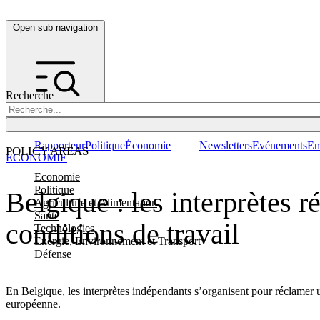
Open sub navigation
Recherche
Rapporteur
Politique
Économie
Newsletters
Evénements
Em
POLICY AREAS
ÉCONOMIE
Economie
Politique
Belgique : les interprètes 
Agriculture et Alimentation
Santé
conditions de travail
Technologies
Energie, Environnement et Transport
Défense
En Belgique, les interprètes indépendants s’organisent pour réclamer u
européenne.