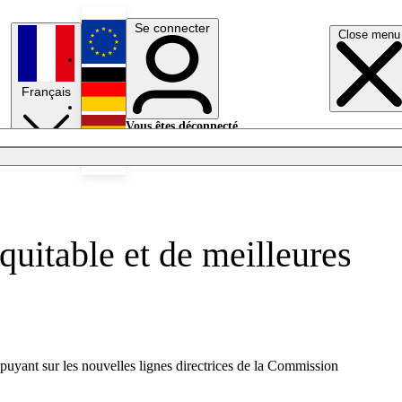
Se connecter
Close menu
English
Français
Deutsch
Vous êtes déconnecté.
Se connecter
Español
Lumières éteintes
quitable et de meilleures
ppuyant sur les nouvelles lignes directrices de la Commission