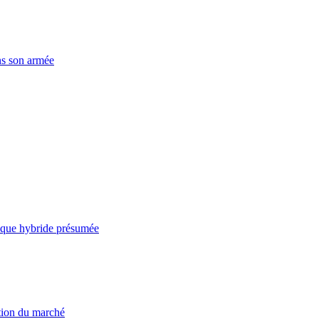
ns son armée
taque hybride présumée
ation du marché