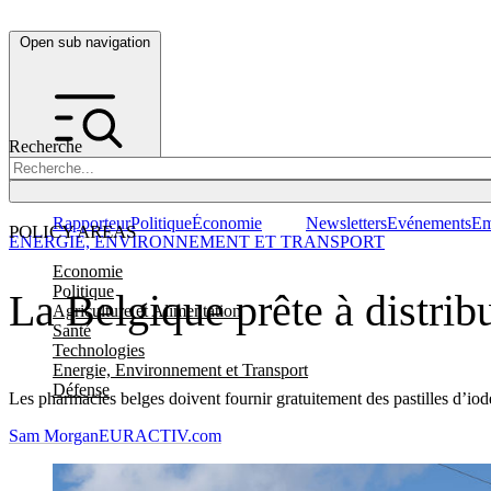
Open sub navigation
Recherche
Rapporteur
Politique
Économie
Newsletters
Evénements
Em
POLICY AREAS
ENERGIE, ENVIRONNEMENT ET TRANSPORT
Economie
Politique
La Belgique prête à distribu
Agriculture et Alimentation
Santé
Technologies
Energie, Environnement et Transport
Défense
Les pharmacies belges doivent fournir gratuitement des pastilles d’iod
Sam Morgan
EURACTIV.com