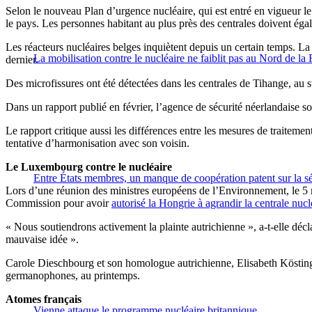
Selon le nouveau Plan d’urgence nucléaire, qui est entré en vigueur le
le pays. Les personnes habitant au plus près des centrales doivent égal
Les réacteurs nucléaires belges inquiètent depuis un certain temps. La
La mobilisation contre le nucléaire ne faiblit pas au Nord de la
dernier.
Des microfissures ont été détectées dans les centrales de Tihange, au s
Dans un rapport publié en février, l’agence de sécurité néerlandaise soul
Le rapport critique aussi les différences entre les mesures de traitemen
tentative d’harmonisation avec son voisin.
Le Luxembourg contre le nucléaire
Entre États membres, un manque de coopération patent sur la sé
Lors d’une réunion des ministres européens de l’Environnement, le 5 
Commission pour avoir
autorisé la Hongrie à agrandir la centrale nuc
« Nous soutiendrons activement la plainte autrichienne », a-t-elle décla
mauvaise idée ».
Carole Dieschbourg et son homologue autrichienne, Elisabeth Köstinger
germanophones, au printemps.
Atomes français
Vienne attaque le programme nucléaire britannique