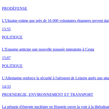
PRO
DÉFENSE
L'Ukraine estime que près de 16 000 volontaires étrangers servent da
15:55
POLITIQUE
L'Espagne anticipe une nouvelle poussée migratoire à Ceuta
15:07
POLITIQUE
L'Allemagne renforce la sécurité à l'aéroport de Leipzig après une at
14:33
PRO
ENERGIE, ENVIRONNEMENT ET TRANSPORT
La pénurie d'énergie nucléaire en Hongrie ouvre la voie à la libéralis