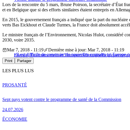
Lors de la rencontre du 5 mars, Brune Poirson, la secrétaire d’État fra
et en Belgique que si des efforts similaires étaient entrepris en Allem
En 2015, le gouvernement français a indiqué que la part du nucléaire 
verts Bas Eickhout et Claude Turmes, la France doit absolument accélér
Le ministre français de l’Environnement, Nicolas Hulot, considéré co
2030, voire 2035.
Mar 7, 2018 - 11:19
Dernière mise à jour: Mar 7, 2018 - 11:19
«Il est difficile de construire de nouvelles centrales en Europe 
Energie, Environnement et Transport
Allemagne
Belgique
energi
Print
Partager
LES PLUS LUS
PRO
SANTÉ
Sept pays votent contre le programme de santé de la Commission
24.07.2026
ÉCONOMIE