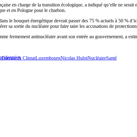
nçaise en charge de la transition écologique, a indiqué qu’elle ne serait
agne et en Pologne pour le charbon.
dans le bouquet énergétique devrait passer des 75 % actuels à 50 % d’i
er sa sortie du nucléaire pour faire taire les accusations de protection
mme fermement antinucléaire avant son entrée au gouvernement, a estim
occidentale»
e
Energie & Climat
Luxembourg
Nicolas Hulot
Nucléaire
Santé