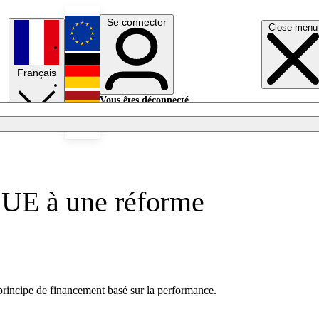
Se connecter
Close menu
English
Français
Deutsch
Vous êtes déconnecté.
Se connecter
Español
Lumières éteintes
l’UE à une réforme
principe de financement basé sur la performance.