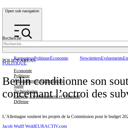
Open sub navigation
Recherche
Rapporteur
Politique
Économie
Newsletters
Evénements
Em
POLICY AREAS
POLITIQUE
Economie
Politique
Berlin conditionne son sou
Agriculture et Alimentation
Santé
concernant l’octroi des sub
Technologies
Energie, Environnement et Transport
Défense
L’Allemagne soutient les projets de la Commission pour le budget 202
Jacob Wulff Wold
EURACTIV.com