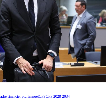
cadre financier pluriannuel
CFP
CFP 2028-2034