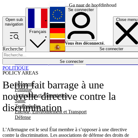
Ga naar de hoofdinhoud
Se connecter
Open sub
Close menu
English
navigation
Français
Deutsch
Vous êtes déconnecté.
Recherche
Se connecter
Español
Lumières éteintes
Se connecter
Rapporteur
Politique
Économie
Newsletters
Evénements
Em
POLITIQUE
POLICY AREAS
Berlin fait barrage à une
Economie
Politique
nouvelle directive contre la
Agriculture et Alimentation
Santé
discrimination
Technologies
Energie, Environnement et Transport
Défense
L’Allemagne est le seul État membre à s’opposer à une directive
contre la discrimination. Les associations de défense des droits de