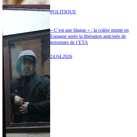
POLITIQUE
« C’est une blague » : la colère monte en
Espagne après la libération anticipée de
terroristes de l’ETA
24.04.2026