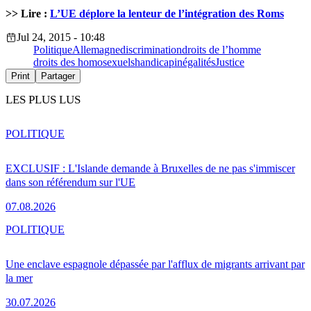
>> Lire :
L’UE déplore la lenteur de l’intégration des Roms
Jul 24, 2015 - 10:48
Politique
Allemagne
discrimination
droits de l’homme
droits des homosexuels
handicap
inégalités
Justice
Print
Partager
LES PLUS LUS
POLITIQUE
EXCLUSIF : L'Islande demande à Bruxelles de ne pas s'immiscer
dans son référendum sur l'UE
07.08.2026
POLITIQUE
Une enclave espagnole dépassée par l'afflux de migrants arrivant par
la mer
30.07.2026