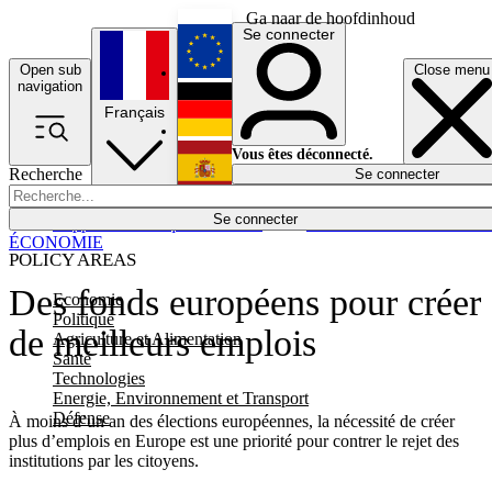
Ga naar de hoofdinhoud
Se connecter
Open sub
Close menu
English
navigation
Français
Deutsch
Vous êtes déconnecté.
Recherche
Se connecter
Español
Lumières éteintes
Se connecter
Rapporteur
Politique
Économie
Newsletters
Evénements
Em
ÉCONOMIE
POLICY AREAS
Des fonds européens pour créer
Economie
Politique
de meilleurs emplois
Agriculture et Alimentation
Santé
Technologies
Energie, Environnement et Transport
Défense
À moins d’un an des élections européennes, la nécessité de créer
plus d’emplois en Europe est une priorité pour contrer le rejet des
institutions par les citoyens.