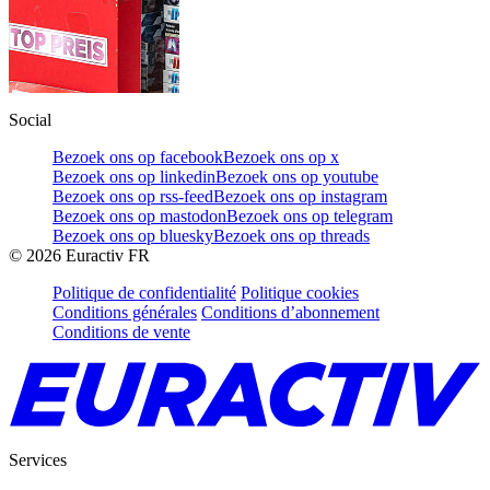
Social
Bezoek ons op facebook
Bezoek ons op x
Bezoek ons op linkedin
Bezoek ons op youtube
Bezoek ons op rss-feed
Bezoek ons op instagram
Bezoek ons op mastodon
Bezoek ons op telegram
Bezoek ons op bluesky
Bezoek ons op threads
©
2026
Euractiv FR
Politique de confidentialité
Politique cookies
Conditions générales
Conditions d’abonnement
Conditions de vente
Services