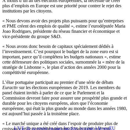
À moins d’un an des élections européennes, la nécessité de créer
plus d’emplois en Europe est une priorité pour contrer le rejet des
institutions par les citoyens.
« Nous devons avoir des projets plus puissants pour qu’entreprises
et PME créent des emplois de qualité », estime l’eurodéputée Maria
Joao Rodrigues, présidente du réseau financier et économique et
vice-présidente du groupe S&D.
« Nous avons donc besoin de capitaux spécialement dédiés à
l’investissement. C’est pourquoi le budget de la zone euro est si
important, parce qu’il complétera les budgets nationaux », estime
cette défenseure des politiques sociales, surnommée la « mère de la
stratégie de Lisbonne », le plan d’action des années 2000 pour la
compétitivité européenne.
L’élue portugaise participait au premier d’une série de débats
Euractiv
sur les élections européennes de 2019. Les membres du
panel étaient invités à parler de ce que le Parlement et la
Commission devront faire pour assurer une prospérité plus grande et
durable pour les citoyens européens, alors que l’économie
européenne, qui était la plus grande au monde dans les années 1980,
est aujourd’hui passée à la troisième place.
« Le marché unique a été créé dans l’espoir de produire plus de
L’UE dit au revoir au plan Juncker, bonjour à InvestEU
croissance et de prospérité pour tous. L’euro a été créé pour