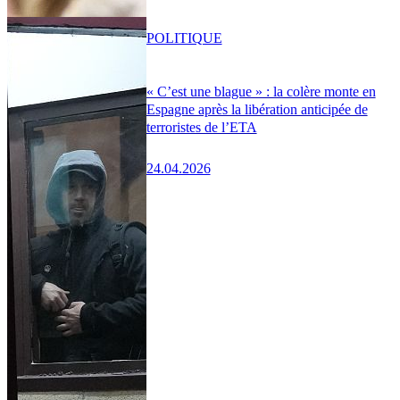
POLITIQUE
« C’est une blague » : la colère monte en
Espagne après la libération anticipée de
terroristes de l’ETA
24.04.2026