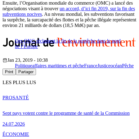
Ensuite, l’Organisation mondiale du commerce (OMC) a lancé des
négociations visant à trouver
un accord, d’ici fin 2019, sur la fin des
subventions nocives
. Au niveau mondial, les subventions favorisant
la surpêche, la surcapacité des flottes et la pêche illégale représentent
environ 21 milliards de dollars (18,5 Md€) par an.
Des ONG réclament la fin de la surpêche dans le nord
de l’Europe
Jan 23, 2019 - 10:38
Politique
affaires maritimes et pêche
France
Justice
océan
Pêche
Print
Partager
LES PLUS LUS
PRO
SANTÉ
Sept pays votent contre le programme de santé de la Commission
24.07.2026
ÉCONOMIE