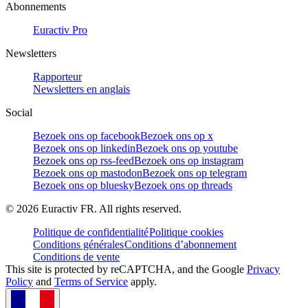
Abonnements
Euractiv Pro
Newsletters
Rapporteur
Newsletters en anglais
Social
Bezoek ons op facebook
Bezoek ons op x
Bezoek ons op linkedin
Bezoek ons op youtube
Bezoek ons op rss-feed
Bezoek ons op instagram
Bezoek ons op mastodon
Bezoek ons op telegram
Bezoek ons op bluesky
Bezoek ons op threads
©
2026
Euractiv FR. All rights reserved.
Politique de confidentialité
Politique cookies
Conditions générales
Conditions d’abonnement
Conditions de vente
This site is protected by reCAPTCHA, and the Google
Privacy
Policy
and
Terms of Service
apply.