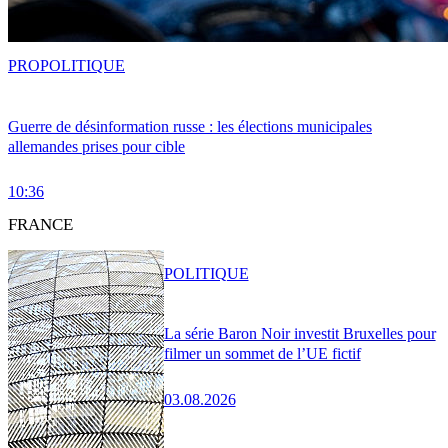
PRO
POLITIQUE
Guerre de désinformation russe : les élections municipales
allemandes prises pour cible
10:36
FRANCE
POLITIQUE
La série Baron Noir investit Bruxelles pour
filmer un sommet de l’UE fictif
03.08.2026