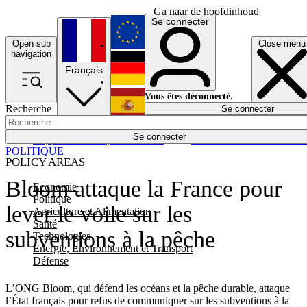
Ga naar de hoofdinhoud
Se connecter
Open sub
Close menu
English
navigation
Français
Deutsch
Vous êtes déconnecté.
Recherche
Se connecter
Español
Lumières éteintes
Se connecter
Rapporteur
Politique
Économie
Newsletters
Evénements
Em
POLITIQUE
POLICY AREAS
Bloom attaque la France pour
Economie
Politique
lever le voile sur les
Agriculture et Alimentation
Santé
subventions à la pêche
Technologies
Energie, Environnement et Transport
Défense
L’ONG Bloom, qui défend les océans et la pêche durable, attaque
l’État français pour refus de communiquer sur les subventions à la