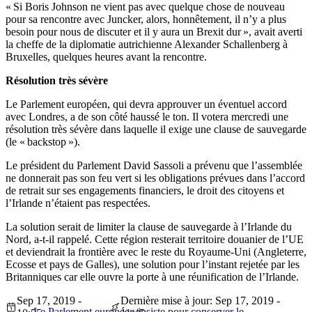
« Si Boris Johnson ne vient pas avec quelque chose de nouveau
pour sa rencontre avec Juncker, alors, honnêtement, il n’y a plus
besoin pour nous de discuter et il y aura un Brexit dur », avait averti
la cheffe de la diplomatie autrichienne Alexander Schallenberg à
Bruxelles, quelques heures avant la rencontre.
Résolution très sévère
Le Parlement européen, qui devra approuver un éventuel accord
avec Londres, a de son côté haussé le ton. Il votera mercredi une
résolution très sévère dans laquelle il exige une clause de sauvegarde
(le « backstop »).
Le président du Parlement David Sassoli a prévenu que l’assemblée
ne donnerait pas son feu vert si les obligations prévues dans l’accord
de retrait sur ses engagements financiers, le droit des citoyens et
l’Irlande n’étaient pas respectées.
La solution serait de limiter la clause de sauvegarde à l’Irlande du
Nord, a-t-il rappelé. Cette région resterait territoire douanier de l’UE
et deviendrait la frontière avec le reste du Royaume-Uni (Angleterre,
Ecosse et pays de Galles), une solution pour l’instant rejetée par les
Britanniques car elle ouvre la porte à une réunification de l’Irlande.
Sep 17, 2019 -
Dernière mise à jour: Sep 17, 2019 -
Le Parlement européen insiste pour conserver le