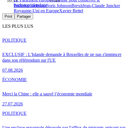
10:55
11:45
backstop irlandais
Politique
backstop
Boris Johnson
Brexit
Jean-Claude Juncker
Royaume-Uni en Europe
Xavier Bettel
Print
Partager
LES PLUS LUS
POLITIQUE
EXCLUSIF : L'Islande demande à Bruxelles de ne pas s'immiscer
dans son référendum sur l'UE
07.08.2026
ÉCONOMIE
Merci la Chine : elle a sauvé l’économie mondiale
27.07.2026
POLITIQUE
Une enclave espagnole dépassée par l'afflux de migrants arrivant par