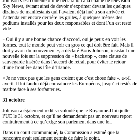
Johnson s’est contenté d’une déclaration à la chaîne de télévision
Sky News, évitant ainsi de devoir s’exprimer devant les quelques
dizaines de manifestants qui l’avaient déjà hué à son arrivée et
l’attendaient encore derrière les grilles, à quelques mètres des
podiums installés pour les deux responsables et dont l’un est resté
vide.
« Oui il y a une bonne chance d’accord, oui je peux en voir les
formes, tout le monde peut voir en gros ce qui doit être fait. Mais il
doit y avoir du mouvement », a déclaré Boris Johnson, insistant une
nouvelle fois sur la suppression du « backstop », cette clause de
sauvegarde insérée dans l’accord de retrait pour éviter le retour
d’une frontière dans l’île d’Irlande.
« Je ne veux pas que les gens croient que c’est chose faite », a-t-il
averti. Il lui faudra déjà convaincre les Européens, jusqu’ici restés de
marbre face à ses forfanteries.
31 octobre
Johnson a également redit sa volonté que le Royaume-Uni quitte
l’UE le 31 octobre, et qu’il ne demanderait pas un nouveau report
contrairement à ce qu’exige son parlement dans une loi.
Dans un court communiqué, la Commission a estimé que la
rencontre avait seulement permis de faire le point.