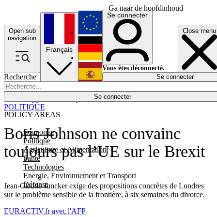
Ga naar de hoofdinhoud
Se connecter
Open sub
Close menu
English
navigation
Français
Deutsch
Vous êtes déconnecté.
Recherche
Se connecter
Español
Lumières éteintes
Se connecter
Rapporteur
Politique
Économie
Newsletters
Evénements
Em
POLITIQUE
POLICY AREAS
Boris Johnson ne convainc
Economie
Politique
toujours pas l’UE sur le Brexit
Agriculture et Alimentation
Santé
Technologies
Energie, Environnement et Transport
Défense
Jean-Claude Juncker exige des propositions concrètes de Londres
sur le problème sensible de la frontière, à six semaines du divorce.
EURACTIV.fr avec l'AFP