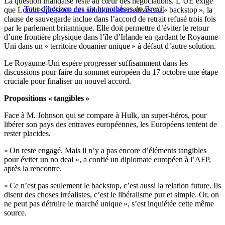
La question irlandaise reste au cœur des négociations. L’UE exige
Tour d’horizon des six hypothèses du Brexit
que Londres présente des solutions alternatives au « backstop », la
clause de sauvegarde inclue dans l’accord de retrait refusé trois fois
par le parlement britannique. Elle doit permettre d’éviter le retour
d’une frontière physique dans l’île d’Irlande en gardant le Royaume-
Uni dans un « territoire douanier unique » à défaut d’autre solution.
Le Royaume-Uni espère progresser suffisamment dans les
discussions pour faire du sommet européen du 17 octobre une étape
cruciale pour finaliser un nouvel accord.
Propositions « tangibles »
Face à M. Johnson qui se compare à Hulk, un super-héros, pour
libérer son pays des entraves européennes, les Européens tentent de
rester placides.
« On reste engagé. Mais il n’y a pas encore d’éléments tangibles
pour éviter un no deal », a confié un diplomate européen à l’AFP,
après la rencontre.
« Ce n’est pas seulement le backstop, c’est aussi la relation future. Ils
disent des choses irréalistes, c’est le libéralisme pur et simple. Or, on
ne peut pas détruire le marché unique », s’est inquiétée cette même
source.