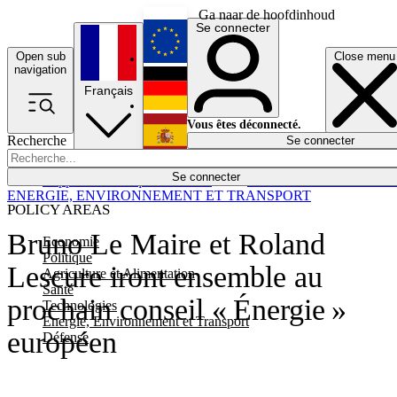
Ga naar de hoofdinhoud
Se connecter
Open sub
Close menu
English
navigation
Français
Deutsch
Vous êtes déconnecté.
Recherche
Se connecter
Español
Lumières éteintes
Se connecter
Rapporteur
Politique
Économie
Newsletters
Evénements
Em
ENERGIE, ENVIRONNEMENT ET TRANSPORT
POLICY AREAS
Bruno Le Maire et Roland
Economie
Politique
Lescure iront ensemble au
Agriculture et Alimentation
Santé
prochain conseil « Énergie »
Technologies
Energie, Environnement et Transport
européen
Défense