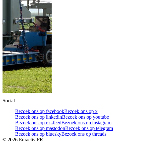
Social
Bezoek ons op facebook
Bezoek ons op x
Bezoek ons op linkedin
Bezoek ons op youtube
Bezoek ons op rss-feed
Bezoek ons op instagram
Bezoek ons op mastodon
Bezoek ons op telegram
Bezoek ons op bluesky
Bezoek ons op threads
©
2026
Euractiv FR