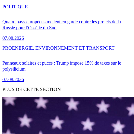
POLITIQUE
Quatre pays européens mettent en garde contre les projets de la
Russie pour l'Ossétie du Sud
07.08.2026
PRO
ENERGIE, ENVIRONNEMENT ET TRANSPORT
Panneaux solaires et puces : Trump impose 15% de taxes sur le
polysilicium
07.08.2026
PLUS DE CETTE SECTION