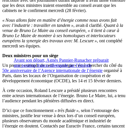
rencontre avec des journalistes durant laquelle il avait laissé entendre
que les deux ministres iraient ensemble au conseil avant que les
cabinets ne le confirment mercredi (28 février).
« Nous allons faire en matière d’énergie comme nous avons fait
avec l’industrie : travailler en tandem »
, avait-il clarifié.
Quant à la
venue de Bruno Le Maire au conseil européen, « il tient à cœur à
Bruno Le Maire de montrer à ses homologues et interlocuteurs
européens la synergie des travaux avec M. Lescure »
, ont complété
mercredi ses équipes.
Deux ministres pour un siège
Avant son départ, Agnès Pannier-Runacher préparait
Un premier exemple de cette « synergie » est à chercher du côté du
une position franco-allemande sur l’énergie
50e anniversaire de l’Agence internationale de l’énergie
organisé à
Paris, dans les locaux de l’Organisation de coopération et de
développement économique (OCDE), les 14 et 15 février derniers.
À cette occasion, Roland Lescure a présidé plusieurs rencontres
entre acteurs internationaux de l’énergie. Bruno Le Maire, lui, a tenu
l’audience pendant les plénières diffusées en direct.
D’ici que ce fonctionnement
« très fluide »
, selon l’entourage des
ministres, justifie leur venue à deux lors d’un conseil européen,
plusieurs observateurs du monde académique et industriel de
l’énergie en doutent. Contactés par Euractiv France, certains tancent