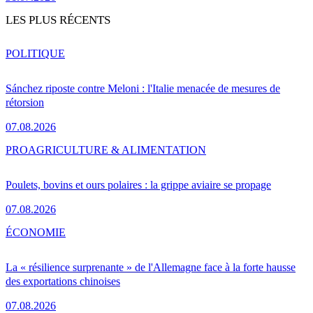
LES PLUS RÉCENTS
POLITIQUE
Sánchez riposte contre Meloni : l'Italie menacée de mesures de
rétorsion
07.08.2026
PRO
AGRICULTURE & ALIMENTATION
Poulets, bovins et ours polaires : la grippe aviaire se propage
07.08.2026
ÉCONOMIE
La « résilience surprenante » de l'Allemagne face à la forte hausse
des exportations chinoises
07.08.2026