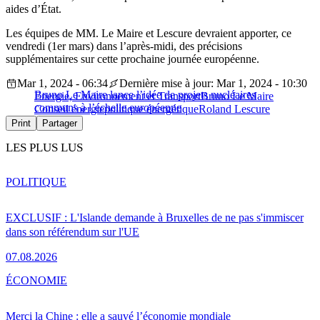
aides d’État.
Les équipes de MM. Le Maire et Lescure devraient apporter, ce
vendredi (1er mars) dans l’après-midi, des précisions
supplémentaires sur cette prochaine journée européenne.
Mar 1, 2024 - 06:34
Dernière mise à jour: Mar 1, 2024 - 10:30
Bruno Le Maire lance l’idée de projets nucléaires
Energie, Environnement et Transport
Bruno Le Maire
communs à l’échelle européenne
Conseil énergie
politique énergétique
Roland Lescure
Print
Partager
LES PLUS LUS
POLITIQUE
EXCLUSIF : L'Islande demande à Bruxelles de ne pas s'immiscer
dans son référendum sur l'UE
07.08.2026
ÉCONOMIE
Merci la Chine : elle a sauvé l’économie mondiale