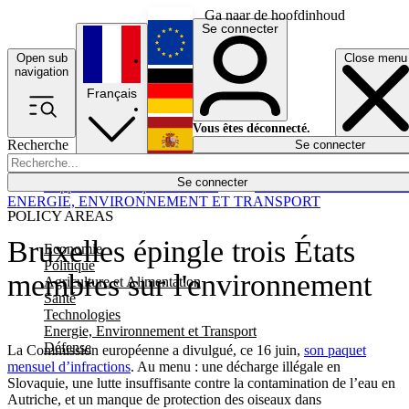
Ga naar de hoofdinhoud
Se connecter
Open sub
Close menu
English
navigation
Français
Deutsch
Vous êtes déconnecté.
Recherche
Se connecter
Español
Lumières éteintes
Se connecter
Rapporteur
Politique
Économie
Newsletters
Evénements
Em
ENERGIE, ENVIRONNEMENT ET TRANSPORT
POLICY AREAS
Bruxelles épingle trois États
Economie
Politique
membres sur l'environnement
Agriculture et Alimentation
Santé
Technologies
Energie, Environnement et Transport
Défense
La Commission européenne a divulgué, ce 16 juin,
son paquet
mensuel d’infractions
. Au menu : une décharge illégale en
Slovaquie, une lutte insuffisante contre la contamination de l’eau en
Autriche, et un manque de protection des oiseaux dans