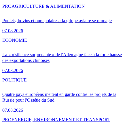
PRO
AGRICULTURE & ALIMENTATION
Poulets, bovins et ours polaires : la grippe aviaire se propage
07.08.2026
ÉCONOMIE
La « résilience surprenante » de l'Allemagne face à la forte hausse
des exportations chinoises
07.08.2026
POLITIQUE
Quatre pays européens mettent en garde contre les projets de la
Russie pour l'Ossétie du Sud
07.08.2026
PRO
ENERGIE, ENVIRONNEMENT ET TRANSPORT