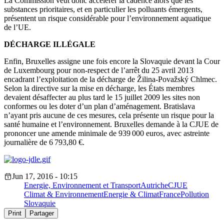
La Commission veut donc accélérer la cadence alors que les
substances prioritaires, et en particulier les polluants émergents,
présentent un risque considérable pour l’environnement aquatique
de l’UE.
DÉCHARGE ILLÉGALE
Enfin, Bruxelles assigne une fois encore la Slovaquie devant la Cour
de Luxembourg pour non-respect de l’arrêt du 25 avril 2013
encadrant l’exploitation de la décharge de Žilina-Považský Chlmec.
Selon la directive sur la mise en décharge, les États membres
devaient désaffecter au plus tard le 15 juillet 2009 les sites non
conformes ou les doter d’un plan d’aménagement. Bratislava
n’ayant pris aucune de ces mesures, cela présente un risque pour la
santé humaine et l’environnement. Bruxelles demande à la CJUE de
prononcer une amende minimale de 939 000 euros, avec astreinte
journalière de 6 793,80 €.
Jun 17, 2016 - 10:15
Energie, Environnement et Transport
Autriche
CJUE
Climat & Environnement
Energie & Climat
France
Pollution
Slovaquie
Print
Partager