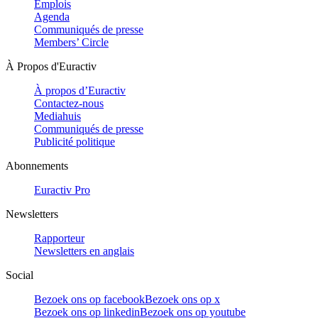
Emplois
Agenda
Communiqués de presse
Members’ Circle
À Propos d'Euractiv
À propos d’Euractiv
Contactez-nous
Mediahuis
Communiqués de presse
Publicité politique
Abonnements
Euractiv Pro
Newsletters
Rapporteur
Newsletters en anglais
Social
Bezoek ons op facebook
Bezoek ons op x
Bezoek ons op linkedin
Bezoek ons op youtube