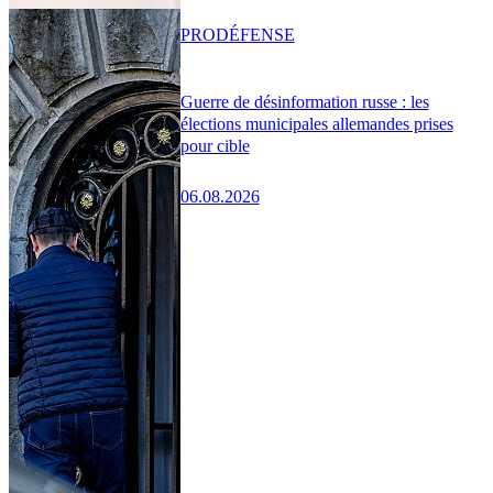
PRO
DÉFENSE
Guerre de désinformation russe : les
élections municipales allemandes prises
pour cible
06.08.2026