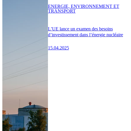
ENERGIE, ENVIRONNEMENT ET
TRANSPORT
L’UE lance un examen des besoins
d’investissement dans l’énergie nucléaire
15.04.2025