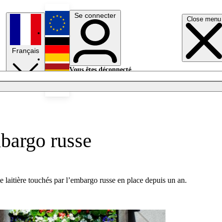
Se connecter
Close menu
English
Français
Deutsch
Vous êtes déconnecté.
Se connecter
Español
Lumières éteintes
mbargo russe
e laitière touchés par l’embargo russe en place depuis un an.