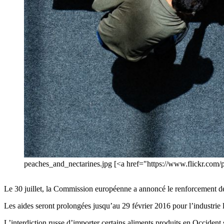
peaches_and_nectarines.jpg [<a href="https://www.flickr.com
Le 30 juillet, la Commission européenne a annoncé le renforcement des 
Les aides seront prolongées jusqu’au 29 février 2016 pour l’industrie 
L’interdiction russe d’importer certains aliments produits en Occident 