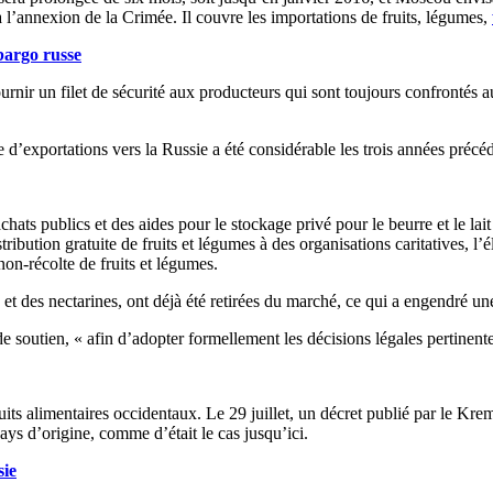
à l’annexion de la Crimée. Il couvre les importations de fruits, légumes,
bargo russe
nir un filet de sécurité aux producteurs qui sont toujours confrontés au
’exportations vers la Russie a été considérable les trois années précéda
chats publics et des aides pour le stockage privé pour le beurre et le 
ribution gratuite de fruits et légumes à des organisations caritatives, l
non-récolte de fruits et légumes.
et des nectarines, ont déjà été retirées du marché, ce qui a engendré un
e soutien, « afin d’adopter formellement les décisions légales pertinen
its alimentaires occidentaux. Le 29 juillet, un décret publié par le Kre
pays d’origine, comme d’était le cas jusqu’ici.
sie