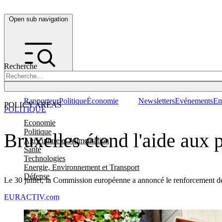
Open sub navigation
Recherche
Rapporteur
Politique
Économie
Newsletters
Evénements
Em
POLICY AREAS
POLITIQUE
Economie
Politique
Bruxelles étend l'aide aux 
Agriculture et Alimentation
Santé
Technologies
Energie, Environnement et Transport
Défense
Le 30 juillet, la Commission européenne a annoncé le renforcement des 
EURACTIV.com