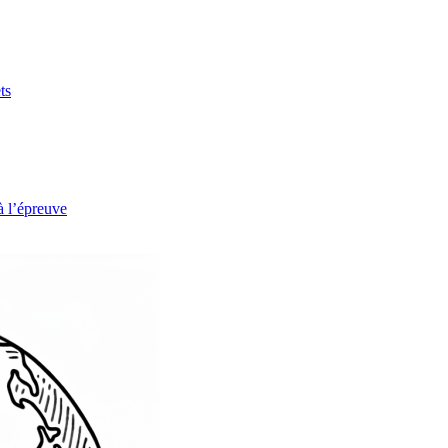
ts
à l’épreuve