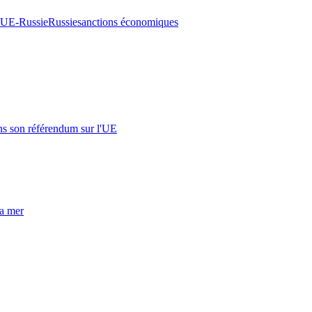
s UE-Russie
Russie
sanctions économiques
s son référendum sur l'UE
la mer