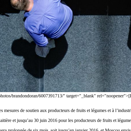
/photos/brandondoran/6007391713/" target="_blank" rel="noopener">[
mesures de soutien aux producteurs de fruits et légumes et à l’industri
laitière et jusqu’au 30 juin 2016 pour les producteurs de fruits et légu
sera prolongée de six mois, soit jusqu’en janvier 2016, et Moscou envisa