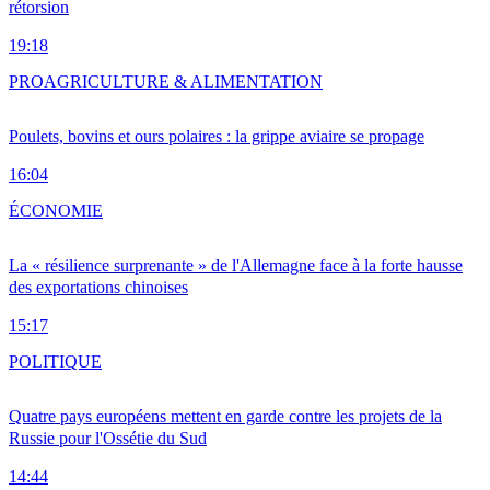
rétorsion
19:18
PRO
AGRICULTURE & ALIMENTATION
Poulets, bovins et ours polaires : la grippe aviaire se propage
16:04
ÉCONOMIE
La « résilience surprenante » de l'Allemagne face à la forte hausse
des exportations chinoises
15:17
POLITIQUE
Quatre pays européens mettent en garde contre les projets de la
Russie pour l'Ossétie du Sud
14:44