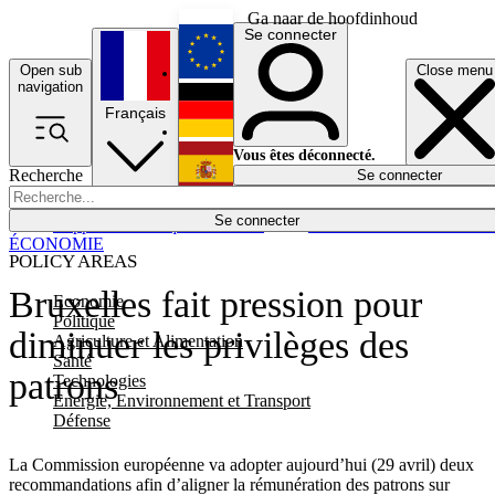
Ga naar de hoofdinhoud
Se connecter
Open sub
Close menu
English
navigation
Français
Deutsch
Vous êtes déconnecté.
Recherche
Se connecter
Español
Lumières éteintes
Se connecter
Rapporteur
Politique
Économie
Newsletters
Evénements
Em
ÉCONOMIE
POLICY AREAS
Bruxelles fait pression pour
Economie
Politique
diminuer les privilèges des
Agriculture et Alimentation
Santé
patrons
Technologies
Energie, Environnement et Transport
Défense
La Commission européenne va adopter aujourd’hui (29 avril) deux
recommandations afin d’aligner la rémunération des patrons sur