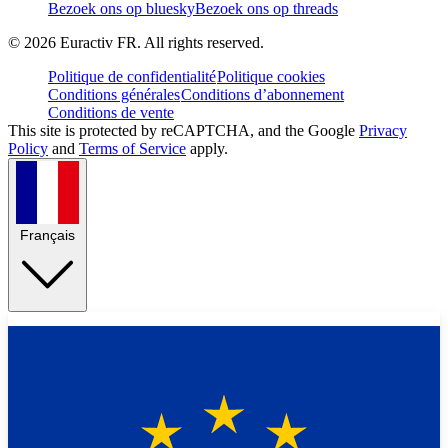
Bezoek ons op bluesky
Bezoek ons op threads
©
2026
Euractiv FR. All rights reserved.
Politique de confidentialité
Politique cookies
Conditions générales
Conditions d’abonnement
Conditions de vente
This site is protected by reCAPTCHA, and the Google
Privacy
Policy
and
Terms of Service
apply.
Français