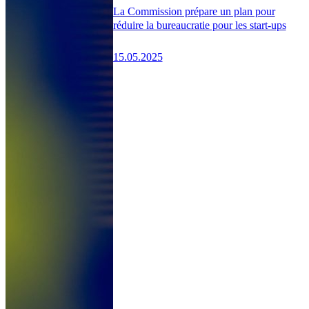
La Commission prépare un plan pour
réduire la bureaucratie pour les start-ups
15.05.2025