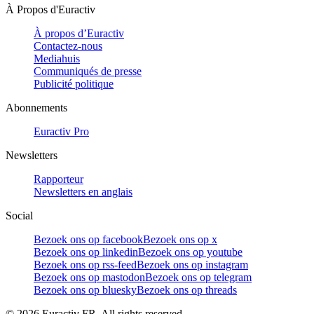
À Propos d'Euractiv
À propos d’Euractiv
Contactez-nous
Mediahuis
Communiqués de presse
Publicité politique
Abonnements
Euractiv Pro
Newsletters
Rapporteur
Newsletters en anglais
Social
Bezoek ons op facebook
Bezoek ons op x
Bezoek ons op linkedin
Bezoek ons op youtube
Bezoek ons op rss-feed
Bezoek ons op instagram
Bezoek ons op mastodon
Bezoek ons op telegram
Bezoek ons op bluesky
Bezoek ons op threads
©
2026
Euractiv FR. All rights reserved.