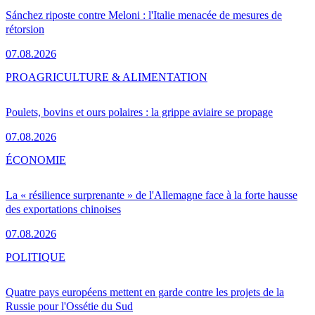
Sánchez riposte contre Meloni : l'Italie menacée de mesures de
rétorsion
07.08.2026
PRO
AGRICULTURE & ALIMENTATION
Poulets, bovins et ours polaires : la grippe aviaire se propage
07.08.2026
ÉCONOMIE
La « résilience surprenante » de l'Allemagne face à la forte hausse
des exportations chinoises
07.08.2026
POLITIQUE
Quatre pays européens mettent en garde contre les projets de la
Russie pour l'Ossétie du Sud