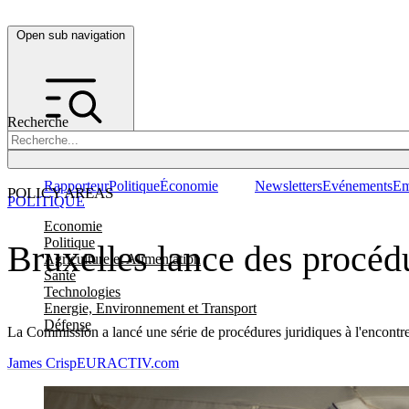
Open sub navigation
Recherche
Rapporteur
Politique
Économie
Newsletters
Evénements
Em
POLICY AREAS
POLITIQUE
Economie
Politique
Bruxelles lance des procédu
Agriculture et Alimentation
Santé
Technologies
Energie, Environnement et Transport
Défense
La Commission a lancé une série de procédures juridiques à l'encontre
James Crisp
EURACTIV.com