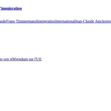
 l’immigration
sile
Frans Timmermans
Immigration
International
Jean-Claude Juncker
po
s son référendum sur l'UE