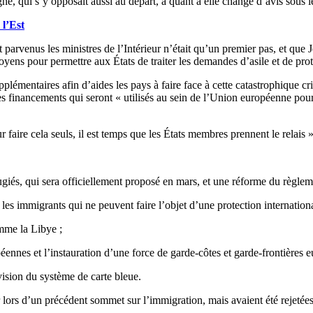
e, qui s’y opposait aussi au départ, a quant à elle changé d’avis sous le
 l’Est
arvenus les ministres de l’Intérieur n’était qu’un premier pas, et que J
oyens pour permettre aux États de traiter les demandes d’asile et de prot
lémentaires afin d’aides les pays à faire face à cette catastrophique c
 financements qui seront « utilisés au sein de l’Union européenne pour a
aire cela seuls, il est temps que les États membres prennent le relais
giés, qui sera officiellement proposé en mars, et une réforme du règleme
 les immigrants qui ne peuvent faire l’objet d’une protection internationa
omme la Libye ;
péennes et l’instauration d’une force de garde-côtes et garde-frontières 
ision du système de carte bleue.
lors d’un précédent sommet sur l’immigration, mais avaient été rejetées 