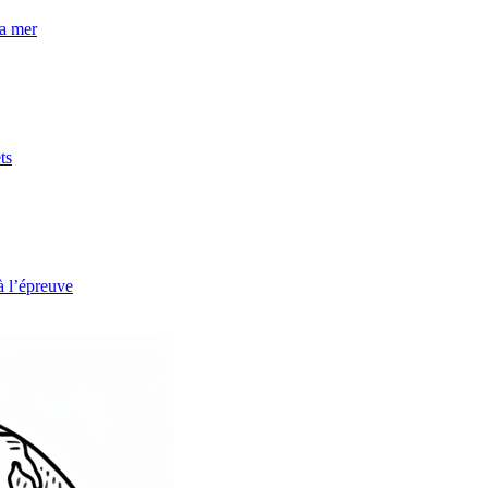
la mer
ts
à l’épreuve