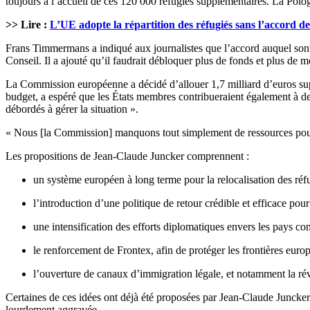
toujours à l’accueil de ces 120 000 réfugiés supplémentaires. La Pologn
>> Lire :
L’UE adopte la répartition des réfugiés sans l’accord de
Frans Timmermans a indiqué aux journalistes que l’accord auquel sont p
Conseil. Il a ajouté qu’il faudrait débloquer plus de fonds et plus de m
La Commission européenne a décidé d’allouer 1,7 milliard d’euros supp
budget, a espéré que les États membres contribueraient également à des
débordés à gérer la situation ».
« Nous [la Commission] manquons tout simplement de ressources pour f
Les propositions de Jean-Claude Juncker comprennent :
un système européen à long terme pour la relocalisation des réfu
l’introduction d’une politique de retour crédible et efficace pour
une intensification des efforts diplomatiques envers les pays c
le renforcement de Frontex, afin de protéger les frontières euro
l’ouverture de canaux d’immigration légale, et notamment la rév
Certaines de ces idées ont déjà été proposées par Jean-Claude Juncker 
lourdement aggravée.