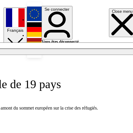
Se connecter
Close menu
English
Français
Deutsch
Vous êtes déconnecté.
Se connecter
Español
Lumières éteintes
le de 19 pays
en amont du sommet européen sur la crise des réfugiés.