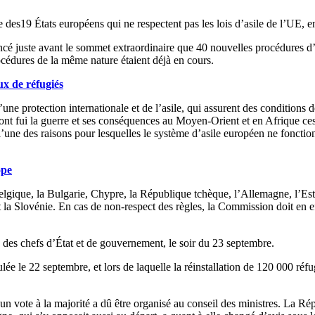
 des19 États européens qui ne respectent pas les lois d’asile de l’UE, 
 juste avant le sommet extraordinaire que 40 nouvelles procédures d’i
cédures de la même nature étaient déjà en cours.
ux de réfugiés
une protection internationale et de l’asile, qui assurent des conditions
ui ont fui la guerre et ses conséquences au Moyen-Orient et en Afrique c
une des raisons pour lesquelles le système d’asile européen ne fonction
ope
elgique, la Bulgarie, Chypre, la République tchèque, l’Allemagne, l’Esto
 la Slovénie. En cas de non-respect des règles, la Commission doit en e
 des chefs d’État et de gouvernement, le soir du 23 septembre.
ulée le 22 septembre, et lors de laquelle la réinstallation de 120 000 ré
 un vote à la majorité a dû être organisé au conseil des ministres. La R