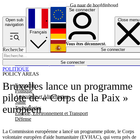
Ga naar de hoofdinhoud
Se connecter
Open sub
Close menu
English
navigation
Français
Deutsch
Vous êtes déconnecté.
Recherche
Se connecter
Español
Lumières éteintes
Se connecter
Rapporteur
Politique
Économie
Newsletters
Evénements
Em
POLITIQUE
POLICY AREAS
Bruxelles lance un programme
Economie
Politique
pilote de « Corps de la Paix »
Agriculture et Alimentation
Santé
européen
Technologies
Energie, Environnement et Transport
Défense
La Commission européenne a lancé un programme pilote, le Corps
volontaire européen d'aide humanitaire (EVHAC), qui verra près de