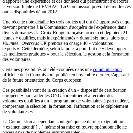
d'apporter une expérience et des données qui permettront d'élaborer
la version finale de l’EVHAC. La Commission prévoit de rendre ces
outils disponibles début 2012.
Une récente note détaille les trois projets qui ont été approuvés et qui
devront permettre à la Commission d'acquérir de l'expérience dans
divers domaines : la Croix-Rouge française formera et déploiera 21
jeunes « qualifiés, mais inexpérimentés » durant six mois, alors que
Volunteer Overseas UK
prendra en charge 40 « volontaires
experts ». Cette dernière, selon la note, a pour but de « développer
les meilleures pratiques » pour la sélection, la gestion et la formation
des volontaires.
Certaines possibilités ont été évoquées dans une
communication
officielle de la Commission, publiée en novembre dernier, s'agissant
de la future orientation du Corps européen.
Ces possibilités vont de la création d'un « dispositif de certification
européen » pour aider les ONG à identifier et à recruter des
volontaires qualifiés à un « programme de volontaires à part entière,
comprenant la sélection, la formation, l'affectation et le déploiement
de volontaires ».
La Commission a cependant souligné que ce dernier exigerait un
« examen attentif […] même si sa mise en œuvre opérationnelle ne
poserait pas de problèmes insurmontables ».