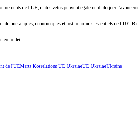
rnements de l’UE, et des vetos peuvent également bloquer l’avancement 
 démocratiques, économiques et institutionnels essentiels de l’UE. Bien q
 en juillet.
nt de l'UE
Marta Kos
relations UE-Ukraine
UE-Ukraine
Ukraine