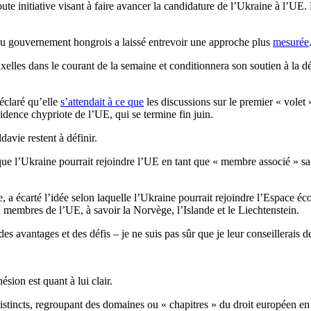
te initiative visant à faire avancer la candidature de l’Ukraine à l’UE.
au gouvernement hongrois a laissé entrevoir une approche plus
mesurée
elles dans le courant de la semaine et conditionnera son soutien à la d
éclaré qu’elle
s’attendait à ce que
les discussions sur le premier « volet
ence chypriote de l’UE, qui se termine fin juin.
avie restent à définir.
ue l’Ukraine pourrait rejoindre l’UE en tant que « membre associé » sans
e, a écarté l’idée selon laquelle l’Ukraine pourrait rejoindre l’Espac
membres de l’UE, à savoir la Norvège, l’Islande et le Liechtenstein.
des avantages et des défis – je ne suis pas sûr que je leur conseillerais de
sion est quant à lui clair.
istincts, regroupant des domaines ou « chapitres » du droit européen e