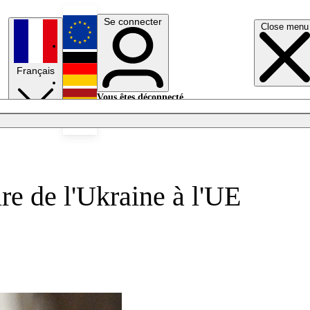
Se connecter
Close menu
English
Français
Deutsch
Vous êtes déconnecté.
Se connecter
Español
Lumières éteintes
re de l'Ukraine à l'UE