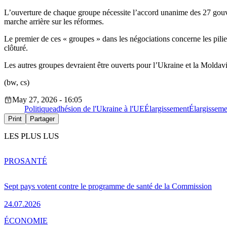
L’ouverture de chaque groupe nécessite l’accord unanime des 27 gouve
marche arrière sur les réformes.
Le premier de ces « groupes » dans les négociations concerne les piliers
clôturé.
Les autres groupes devraient être ouverts pour l’Ukraine et la Moldavie
(bw, cs)
May 27, 2026 - 16:05
Politique
adhésion de l'Ukraine à l'UE
Élargissement
Élargisseme
Print
Partager
LES PLUS LUS
PRO
SANTÉ
Sept pays votent contre le programme de santé de la Commission
24.07.2026
ÉCONOMIE