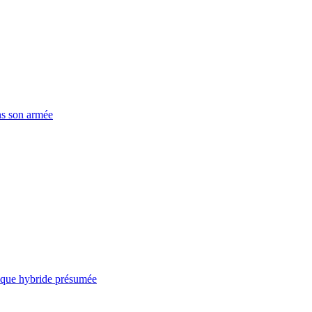
ns son armée
taque hybride présumée