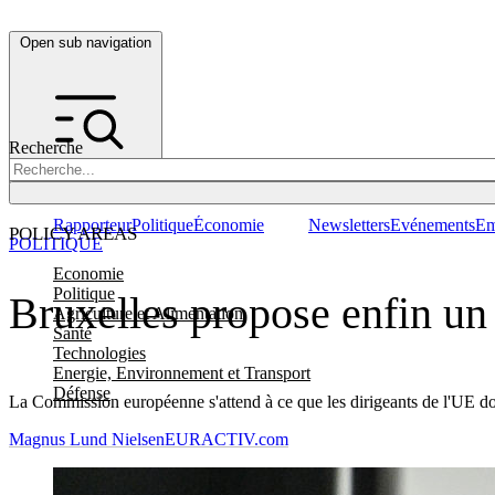
Open sub navigation
Recherche
Rapporteur
Politique
Économie
Newsletters
Evénements
Em
POLICY AREAS
POLITIQUE
Economie
Politique
Bruxelles propose enfin un 
Agriculture et Alimentation
Santé
Technologies
Energie, Environnement et Transport
Défense
La Commission européenne s'attend à ce que les dirigeants de l'UE do
Magnus Lund Nielsen
EURACTIV.com