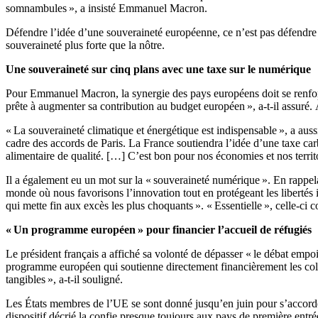
somnambules », a insisté Emmanuel Macron.
Défendre l’idée d’une souveraineté européenne, ce n’est pas défendre
souveraineté plus forte que la nôtre.
Une souveraineté sur cinq plans avec une taxe sur le numérique
Pour Emmanuel Macron, la synergie des pays européens doit se renforce
prête à augmenter sa contribution au budget européen », a-t-il assuré.
« La souveraineté climatique et énergétique est indispensable », a aus
cadre des accords de Paris. La France soutiendra l’idée d’une taxe carb
alimentaire de qualité. […] C’est bon pour nos économies et nos terri
Il a également eu un mot sur la « souveraineté numérique ». En rappel
monde où nous favorisons l’innovation tout en protégeant les libertés
qui mette fin aux excès les plus choquants ». « Essentielle », celle-ci c
« Un programme européen » pour financier l’accueil de réfugiés
Le président français a affiché sa volonté de dépasser « le débat empo
programme européen qui soutienne directement financièrement les collecti
tangibles », a-t-il souligné.
Les États membres de l’UE se sont donné jusqu’en juin pour s’accorder
dispositif décrié la confie presque toujours aux pays de première entr