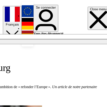
Se connecter
Close menu
English
Français
Deutsch
Vous êtes déconnecté.
Se connecter
Español
Lumières éteintes
urg
 ambition de « refonder l’Europe ».
Un article de notre partenaire