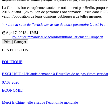
La Commission européenne, soutenue notamment par Berlin, propose de p
2015, quand 1,26 million de personnes ont demandé l’asile dans l’UE. 
valoir l’opposition de leurs opinions publiques à de telles mesures.
>> Lire la suite de l’article sur le site de notre partenaire Ouest-Fran
Apr 17, 2018 - 12:54
Politique
Emmanueal Macron
institutions
Parlement Européen
Print
Partager
LES PLUS LUS
POLITIQUE
EXCLUSIF : L'Islande demande à Bruxelles de ne pas s'immiscer dan
07.08.2026
ÉCONOMIE
Merci la Chine : elle a sauvé l’économie mondiale