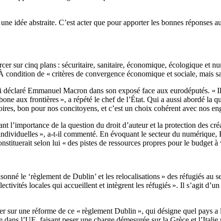
 une idée abstraite. C’est acter que pour apporter les bonnes réponses
r sur cinq plans : sécuritaire, sanitaire, économique, écologique et n
 À condition de « critères de convergence économique et sociale, mais sa
si déclaré Emmanuel Macron dans son exposé face aux eurodéputés. « Il f
one aux frontières », a répété le chef de l’État. Qui a aussi abordé la 
toires, bon pour nos concitoyens, et c’est un choix cohérent avec nos e
ant l’importance de la question du droit d’auteur et la protection des c
 individuelles », a-t-il commenté. En évoquant le secteur du numérique
onstituerait selon lui « des pistes de ressources propres pour le budget à 
isonné le ‘règlement de Dublin’ et les relocalisations » des réfugiés au
vités locales qui accueillent et intègrent les réfugiés ». Il s’agit d’un
 sur une réforme de ce « règlement Dublin », qui désigne quel pays a la
ée dans l’UE, faisant peser une charge démesurée sur la Grèce et l’Itali