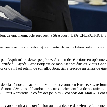
résident devant l'hémicycle européen à Strasbourg. EPA-EFE/PATRIC
européens réunis à Strasbourg pour tenter de les mobiliser autour de son
e par l’esprit même de ses peuples ». À un an des élections européenn
ntrée à l’Élysée. Avec l’objectif de mobiliser ces élus du Vieux Conti
ici ce qu’il faut retenir de son allocution, qui a précédé un temps de qu
e « la démocratie autoritaire » qui bourgeonne en Europe. « Une forme de
 « Si nous décidons d’abandonner notre attachement à la démocratie, nous
 Il faut « entendre la colère des peuples », concède-t-il. Mais « ils on
veux appartenir à une génération qui aura décidé de défendre fermement