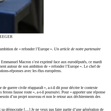
K SEEGER
 ambition de « refonder l’Europe ».
Un article de notre partenaire
es, Emmanuel Macron s’est exprimé face aux eurodéputés, ce mardi
nent autour de son ambition de « refonder l’Europe ». Le chef de
estions-réponses avec les élus européens.
 guerre civile réapparaît », a-t-il dit pour décrire le contexte
 ferons fausse route », a-t-il poursuivi. Pour « apporter une réponse
t besoin d’un projet nouveau et non le retour aux déchirements des
 sa démocratie […] Je ne veux pas faire partie d’une génération de