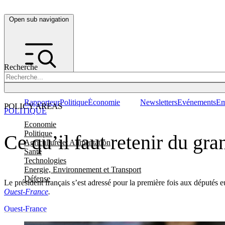
Open sub navigation
Recherche
Rapporteur
Politique
Économie
Newsletters
Evénements
Em
POLICY AREAS
POLITIQUE
Economie
Politique
Ce qu’il faut retenir du gr
Agriculture et Alimentation
Santé
Technologies
Energie, Environnement et Transport
Défense
Le président français s’est adressé pour la première fois aux députés 
Ouest-France
.
Ouest-France