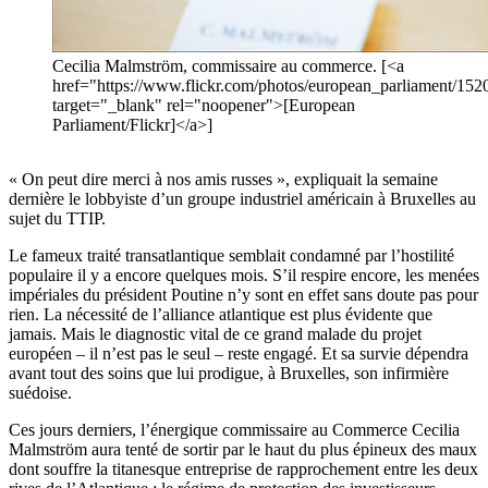
Cecilia Malmström, commissaire au commerce. [<a
href="https://www.flickr.com/photos/european_parliament/15
target="_blank" rel="noopener">[European
Parliament/Flickr]</a>]
« On peut dire merci à nos amis russes », expliquait la semaine
dernière le lobbyiste d’un groupe industriel américain à Bruxelles au
sujet du TTIP.
Le fameux traité transatlantique semblait condamné par l’hostilité
populaire il y a encore quelques mois. S’il respire encore, les menées
impériales du président Poutine n’y sont en effet sans doute pas pour
rien. La nécessité de l’alliance atlantique est plus évidente que
jamais. Mais le diagnostic vital de ce grand malade du projet
européen – il n’est pas le seul – reste engagé. Et sa survie dépendra
avant tout des soins que lui prodigue, à Bruxelles, son infirmière
suédoise.
Ces jours derniers, l’énergique commissaire au Commerce Cecilia
Malmström aura tenté de sortir par le haut du plus épineux des maux
dont souffre la titanesque entreprise de rapprochement entre les deux