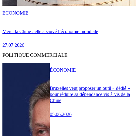
ÉCONOMIE
Merci la Chine : elle a sauvé l’économie mondiale
27.07.2026
POLITIQUE COMMERCIALE
ÉCONOMIE
Bruxelles veut proposer un outil « dédié »
pour réduire sa dépendance vis-à-vis de la
Chine
05.06.2026