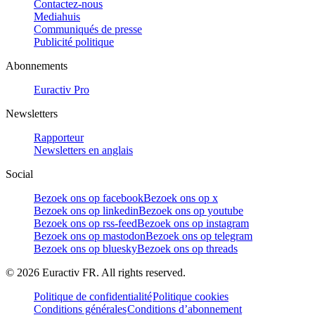
Contactez-nous
Mediahuis
Communiqués de presse
Publicité politique
Abonnements
Euractiv Pro
Newsletters
Rapporteur
Newsletters en anglais
Social
Bezoek ons op facebook
Bezoek ons op x
Bezoek ons op linkedin
Bezoek ons op youtube
Bezoek ons op rss-feed
Bezoek ons op instagram
Bezoek ons op mastodon
Bezoek ons op telegram
Bezoek ons op bluesky
Bezoek ons op threads
©
2026
Euractiv FR. All rights reserved.
Politique de confidentialité
Politique cookies
Conditions générales
Conditions d’abonnement