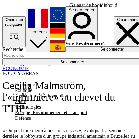
Ga naar de hoofdinhoud
Se connecter
Open sub
Close menu
English
navigation
Français
Deutsch
Vous êtes déconnecté.
Recherche
Se connecter
Español
Lumières éteintes
Se connecter
Rapporteur
Politique
Économie
Newsletters
Evénements
Em
ÉCONOMIE
POLICY AREAS
Cecilia Malmström,
Economie
Politique
l'«infirmière» au chevet du
Agriculture et Alimentation
Santé
TTIP
Technologies
Energie, Environnement et Transport
Défense
« On peut dire merci à nos amis russes », expliquait la semaine
dernière le lobbyiste d'un groupe industriel américain à Bruxelles au