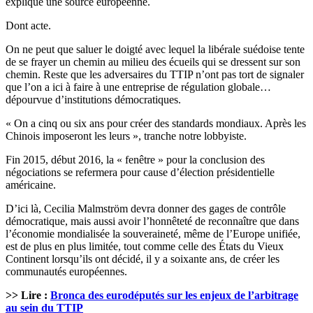
explique une source européenne.
Dont acte.
On ne peut que saluer le doigté avec lequel la libérale suédoise tente
de se frayer un chemin au milieu des écueils qui se dressent sur son
chemin. Reste que les adversaires du TTIP n’ont pas tort de signaler
que l’on a ici à faire à une entreprise de régulation globale…
dépourvue d’institutions démocratiques.
« On a cinq ou six ans pour créer des standards mondiaux. Après les
Chinois imposeront les leurs », tranche notre lobbyiste.
Fin 2015, début 2016, la « fenêtre » pour la conclusion des
négociations se refermera pour cause d’élection présidentielle
américaine.
D’ici là, Cecilia Malmström devra donner des gages de contrôle
démocratique, mais aussi avoir l’honnêteté de reconnaître que dans
l’économie mondialisée la souveraineté, même de l’Europe unifiée,
est de plus en plus limitée, tout comme celle des États du Vieux
Continent lorsqu’ils ont décidé, il y a soixante ans, de créer les
communautés européennes.
>> Lire :
Bronca des eurodéputés sur les enjeux de l’arbitrage
au sein du TTIP