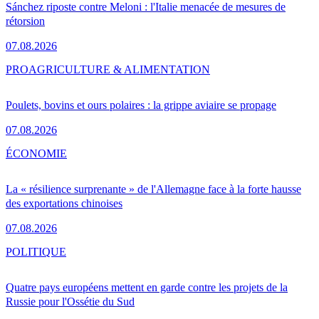
Sánchez riposte contre Meloni : l'Italie menacée de mesures de
rétorsion
07.08.2026
PRO
AGRICULTURE & ALIMENTATION
Poulets, bovins et ours polaires : la grippe aviaire se propage
07.08.2026
ÉCONOMIE
La « résilience surprenante » de l'Allemagne face à la forte hausse
des exportations chinoises
07.08.2026
POLITIQUE
Quatre pays européens mettent en garde contre les projets de la
Russie pour l'Ossétie du Sud