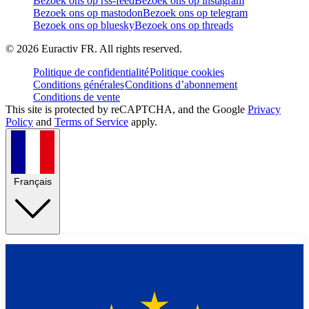
Bezoek ons op rss-feed
Bezoek ons op instagram
Bezoek ons op mastodon
Bezoek ons op telegram
Bezoek ons op bluesky
Bezoek ons op threads
©
2026
Euractiv FR. All rights reserved.
Politique de confidentialité
Politique cookies
Conditions générales
Conditions d’abonnement
Conditions de vente
This site is protected by reCAPTCHA, and the Google
Privacy
Policy
and
Terms of Service
apply.
Français