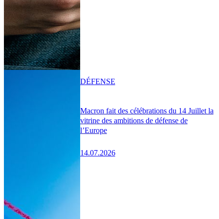
DÉFENSE
Macron fait des célébrations du 14 Juillet la
vitrine des ambitions de défense de
l’Europe
14.07.2026