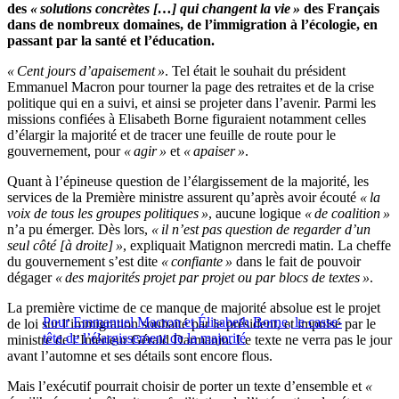
des
« solutions concrètes […] qui changent la vie »
des Français
dans de nombreux domaines, de l’immigration à l’écologie, en
passant par la santé et l’éducation.
« Cent jours d’apaisement »
. Tel était le souhait du président
Emmanuel Macron pour tourner la page des retraites et de la crise
politique qui en a suivi, et ainsi se projeter dans l’avenir. Parmi les
missions confiées à Elisabeth Borne figuraient notamment celles
d’élargir la majorité et de tracer une feuille de route pour le
gouvernement, pour
« agir »
et
« apaiser »
.
Quant à l’épineuse question de l’élargissement de la majorité, les
services de la Première ministre assurent qu’après avoir écouté
« la
voix de tous les groupes politiques »
, aucune logique
« de coalition »
n’a pu émerger. Dès lors,
« il n’est pas question de regarder d’un
seul côté [à droite] »
, expliquait Matignon mercredi matin. La cheffe
du gouvernement s’est dite
« confiante »
dans le fait de pouvoir
dégager
« des majorités projet par projet ou par blocs de textes »
.
La première victime de ce manque de majorité absolue est le projet
Pour Emmanuel Macron et Élisabeth Borne, le casse-
de loi sur l’immigration souhaité par le président, et impulsé par le
tête de l’élargissement de la majorité
ministre de l’Intérieur Gérald Darmanin. Le texte ne verra pas le jour
avant l’automne et ses détails sont encore flous.
Mais l’exécutif pourrait choisir de porter un texte d’ensemble et
«