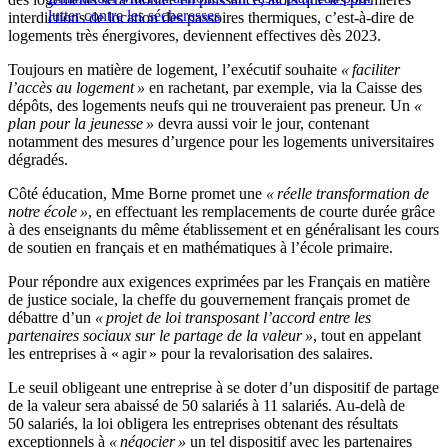
lutter contre les sécheresses
interdictions de location des passoires thermiques, c’est-à-dire de
logements très énergivores, deviennent effectives dès 2023.
Toujours en matière de logement, l’exécutif souhaite
« faciliter
l’accès au logement »
en rachetant, par exemple, via la Caisse des
dépôts, des logements neufs qui ne trouveraient pas preneur. Un
«
plan pour la jeunesse »
devra aussi voir le jour, contenant
notamment des mesures d’urgence pour les logements universitaires
dégradés.
Côté éducation, Mme Borne promet une
« réelle transformation de
notre école »
, en effectuant les remplacements de courte durée grâce
à des enseignants du même établissement et en généralisant les cours
de soutien en français et en mathématiques à l’école primaire.
Pour répondre aux exigences exprimées par les Français en matière
de justice sociale, la cheffe du gouvernement français promet de
débattre d’un
« projet de loi transposant l’accord entre les
partenaires sociaux sur le partage de la valeur »
, tout en appelant
les entreprises à « agir » pour la revalorisation des salaires.
Le seuil obligeant une entreprise à se doter d’un dispositif de partage
de la valeur sera abaissé de 50 salariés à 11 salariés. Au-delà de
50 salariés, la loi obligera les entreprises obtenant des résultats
exceptionnels à
« négocier »
un tel dispositif avec les partenaires