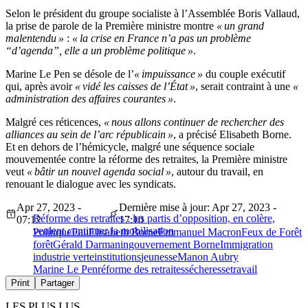
Selon le président du groupe socialiste à l’Assemblée Boris Vallaud,
la prise de parole de la Première ministre montre
« un grand
malentendu »
:
« la crise en France n’a pas un problème
“d’agenda”, elle a un problème politique »
.
Marine Le Pen se désole de l’
« impuissance »
du couple exécutif
qui, après avoir
« vidé les caisses de l’État »
, serait contraint à une
«
administration des affaires courantes »
.
Malgré ces réticences,
« nous allons continuer de rechercher des
alliances au sein de l’arc républicain »
, a précisé Elisabeth Borne.
Et en dehors de l’hémicycle, malgré une séquence sociale
mouvementée contre la réforme des retraites, la Première ministre
veut
« bâtir un nouvel agenda social »
, autour du travail, en
renouant le dialogue avec les syndicats.
Apr 27, 2023 -
Dernière mise à jour: Apr 27, 2023 -
Réforme des retraites : les partis d’opposition, en colère,
07:12
17:10
veulent continuer la mobilisation
Politique
Eau
Elisabeth Borne
Emmanuel Macron
Feux de Forêt
forêt
Gérald Darmanin
gouvernement Borne
Immigration
industrie verte
institutions
jeunesse
Manon Aubry
Marine Le Pen
réforme des retraites
sécheresse
travail
Print
Partager
LES PLUS LUS