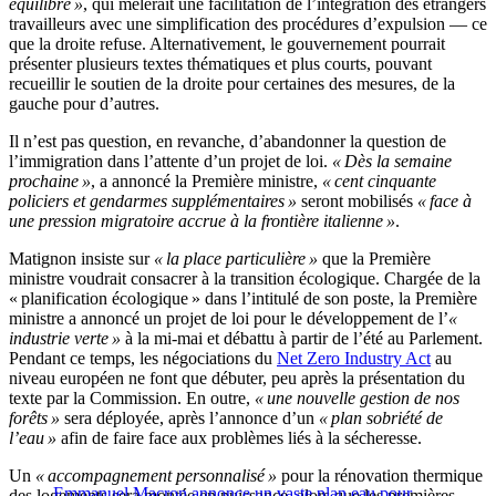
équilibré »
, qui mêlerait une facilitation de l’intégration des étrangers
travailleurs avec une simplification des procédures d’expulsion — ce
que la droite refuse. Alternativement, le gouvernement pourrait
présenter plusieurs textes thématiques et plus courts, pouvant
recueillir le soutien de la droite pour certaines des mesures, de la
gauche pour d’autres.
Il n’est pas question, en revanche, d’abandonner la question de
l’immigration dans l’attente d’un projet de loi.
« Dès la semaine
prochaine »
, a annoncé la Première ministre,
« cent cinquante
policiers et gendarmes supplémentaires »
seront mobilisés
« face à
une pression migratoire accrue à la frontière italienne »
.
Matignon insiste sur
« la place particulière »
que la Première
ministre voudrait consacrer à la transition écologique. Chargée de la
« planification écologique » dans l’intitulé de son poste, la Première
ministre a annoncé un projet de loi pour le développement de l’
«
industrie verte »
à la mi-mai et débattu à partir de l’été au Parlement.
Pendant ce temps, les négociations du
Net Zero Industry Act
au
niveau européen ne font que débuter, peu après la présentation du
texte par la Commission. En outre,
« une nouvelle gestion de nos
forêts »
sera déployée, après l’annonce d’un
« plan sobriété de
l’eau »
afin de faire face aux problèmes liés à la sécheresse.
Un
« accompagnement personnalisé »
pour la rénovation thermique
Emmanuel Macron annonce un vaste plan eau pour
des logements sera montée en puissance, alors que les premières