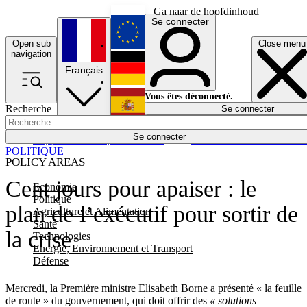
Ga naar de hoofdinhoud
Se connecter
Open sub
Close menu
English
navigation
Français
Deutsch
Vous êtes déconnecté.
Recherche
Se connecter
Español
Lumières éteintes
Se connecter
Rapporteur
Politique
Économie
Newsletters
Evénements
Em
POLITIQUE
POLICY AREAS
Cent jours pour apaiser : le
Economie
Politique
plan de l’exécutif pour sortir de
Agriculture et Alimentation
Santé
la crise
Technologies
Energie, Environnement et Transport
Défense
Mercredi, la Première ministre Elisabeth Borne a présenté « la feuille
de route » du gouvernement, qui doit offrir des
« solutions