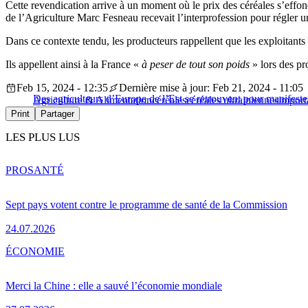
Cette revendication arrive à un moment où le prix des céréales s’effond
de l’Agriculture Marc Fesneau recevait l’interprofession pour régler
Dans ce contexte tendu, les producteurs rappellent que les exploitant
Ils appellent ainsi à la France «
à peser de tout son poids
» lors des pr
Feb 15, 2024 - 12:35
Dernière mise à jour: Feb 21, 2024 - 11:05
Des agriculteurs d’Europe de l’Est se retrouvent pour manifest
Agriculture & Alimentation
céréales
céréales ukrainiennes
import
Print
Partager
LES PLUS LUS
PRO
SANTÉ
Sept pays votent contre le programme de santé de la Commission
24.07.2026
ÉCONOMIE
Merci la Chine : elle a sauvé l’économie mondiale