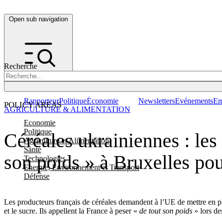
Open sub navigation
Recherche
Rapporteur
Politique
Économie
Newsletters
Evénements
Em
POLICY AREAS
AGRICULTURE & ALIMENTATION
Economie
Politique
Céréales ukrainiennes : les
Agriculture et Alimentation
Santé
son poids » à Bruxelles pou
Technologies
Energie, Environnement et Transport
Défense
Les producteurs français de céréales demandent à l’UE de mettre en plac
et le sucre. Ils appellent la France à peser «
de tout son poids
» lors d