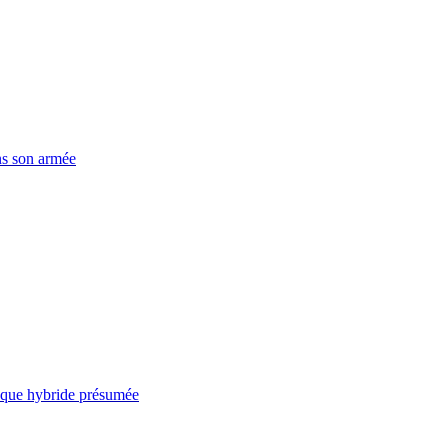
ns son armée
taque hybride présumée