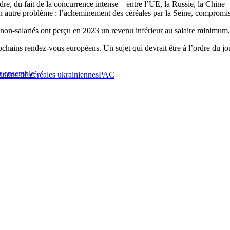
re, du fait de la concurrence intense – entre l’UE, la Russie, la Chine – 
 un autre problème : l’acheminement des céréales par la Seine, comprom
s non-salariés ont perçu en 2023 un revenu inférieur au salaire minimum
ochains rendez-vous européens. Un sujet qui devrait être à l’ordre du jo
er ensemble
ations de céréales ukrainiennes
PAC