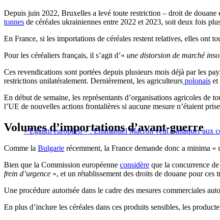
Depuis juin 2022, Bruxelles a levé toute restriction – droit de douane e
tonnes
de céréales ukrainiennes entre 2022 et 2023, soit deux fois plus
En France, si les importations de céréales restent relatives, elles on
Pour les céréaliers français, il s’agit d’«
une distorsion de marché inso
Ces revendications sont portées depuis plusieurs mois déjà par les pay
restrictions unilatéralement. Dernièrement, les agriculteurs
polonais
et
En début de semaine, les représentants d’organisations agricoles de to
l’UE de nouvelles actions frontalières si aucune mesure n’étaient prise
Volumes d’importations d’avant-guerre
« Egalim européen » : Emmanuel Macron veut s’attaquer aux ce
Comme la
Bulgarie
récemment, la France demande donc a minima « une 
Bien que la Commission européenne
considère
que la concurrence de 
frein d’urgence
», et un rétablissement des droits de douane pour ces t
Une procédure autorisée dans le cadre des mesures commerciales au
En plus d’inclure les céréales dans ces produits sensibles, les produ