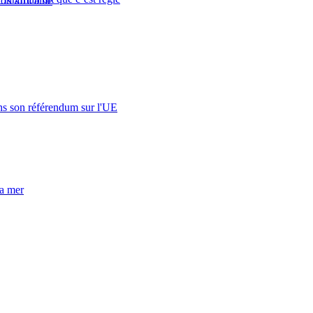
on africaine
s son référendum sur l'UE
la mer