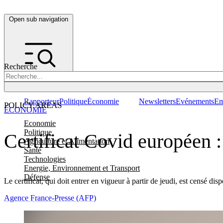
Open sub navigation
Recherche
Rapporteur
Politique
Économie
Newsletters
Evénements
Em
POLICY AREAS
ÉCONOMIE
Economie
Politique
Certificat Covid européen : 
Agriculture et Alimentation
Santé
Technologies
Energie, Environnement et Transport
Défense
Le certificat, qui doit entrer en vigueur à partir de jeudi, est censé di
Agence France-Presse (AFP)