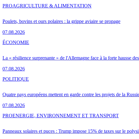
PRO
AGRICULTURE & ALIMENTATION
Poulets, bovins et ours polaires : la grippe aviaire se propage
07.08.2026
ÉCONOMIE
La « résilience surprenante » de l'Allemagne face à la forte hausse de
07.08.2026
POLITIQUE
Quatre pays européens mettent en garde contre les projets de la Russi
07.08.2026
PRO
ENERGIE, ENVIRONNEMENT ET TRANSPORT
Panneaux solaires et puces : Trump impose 15% de taxes sur le polysi