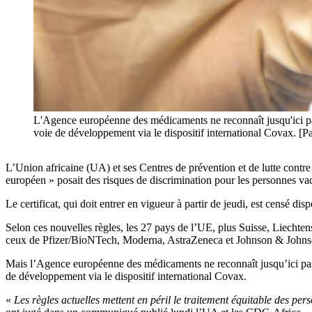
L'Agence européenne des médicaments ne reconnaît jusqu'ici pas 
voie de développement via le dispositif international Covax. [
L’Union africaine (UA) et ses Centres de prévention et de lutte contre
européen » posait des risques de discrimination pour les personnes va
Le certificat, qui doit entrer en vigueur à partir de jeudi, est censé di
Selon ces nouvelles règles, les 27 pays de l’UE, plus Suisse, Liechtens
ceux de Pfizer/BioNTech, Moderna, AstraZeneca et Johnson & Johns
Mais l’Agence européenne des médicaments ne reconnaît jusqu’ici pas l
de développement via le dispositif international Covax.
«
Les règles actuelles mettent en péril le traitement équitable des 