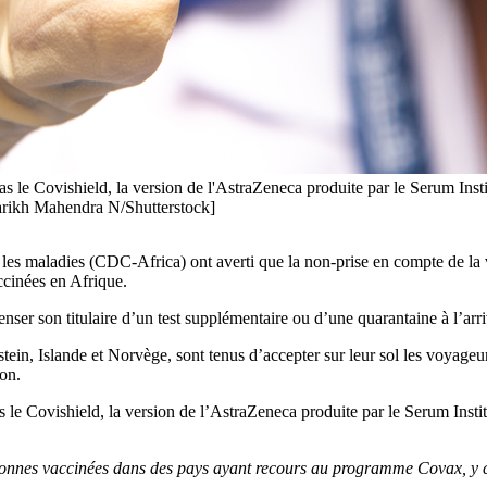
le Covishield, la version de l'AstraZeneca produite par le Serum Institu
Parikh Mahendra N/Shutterstock]
 les maladies (CDC-Africa) ont averti que la non-prise en compte de la v
ccinées en Afrique.
spenser son titulaire d’un test supplémentaire ou d’une quarantaine à l’ar
tein, Islande et Norvège, sont tenus d’accepter sur leur sol les voyageu
on.
e Covishield, la version de l’AstraZeneca produite par le Serum Institu
personnes vaccinées dans des pays ayant recours au programme Covax, y