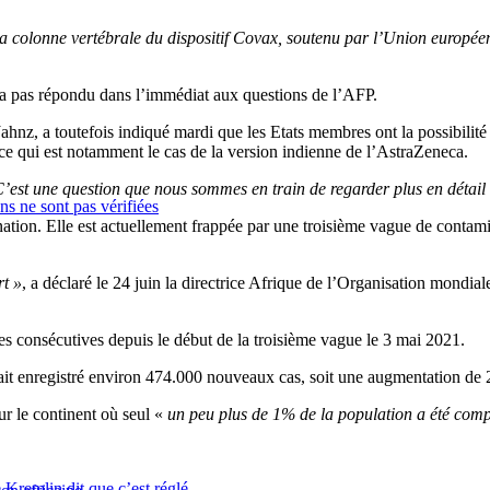
la colonne vertébrale du dispositif Covax, soutenu par l’Union europ
a pas répondu dans l’immédiat aux questions de l’AFP.
z, a toutefois indiqué mardi que les Etats membres ont la possibilité – 
 ce qui est notamment le cas de la version indienne de l’AstraZeneca.
’est une question que nous sommes en train de regarder plus en détail
ns ne sont pas vérifiées
cination. Elle est actuellement frappée par une troisième vague de cont
rt »
, a déclaré le 24 juin la directrice Afrique de l’Organisation mondi
 consécutives depuis le début de la troisième vague le 3 mai 2021.
avait enregistré environ 474.000 nouveaux cas, soit une augmentation de
ur le continent où seul «
un peu plus de 1% de la population a été com
 Kremlin dit que c’est réglé