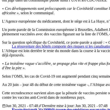
ont jugé dans un communiqué publié lundi l’UA et les CDC-Africa.
«
Ces développements sont préoccupants car le Covishield constitue 
africaine »
, selon le communiqué.
L’Agence européenne du médicament, dont le siège est à La Haye, n’
Un porte-parole de la Commission européenne à Bruxelles, Adalbert Jahn
pleinement vaccinées avec des vaccins figurant sur la liste de l’OMS,
Sur la question spécifique du Covishield, ce porte-parole a ajouté : «
C
La réouverture des hôtels comporte des risques si les canalisatio
L’Afrique est loin derrière le reste du monde dans la course à la vac
déjà éprouvés.
«
La troisième vague s’accélère, se propage plus vite et frappe plus fo
d’être la pire »
.
Selon l’OMS, les cas de Covid-19 ont augmenté pendant cinq semaines
Au 20 juin – jour 48 du début de cette troisième vague -, l’Afrique 
Cette recrudescence survient alors que la pénurie de vaccins persiste s
contre les vaccins anti-Covid dans de nombreux pays.
Jun 30, 2021 - 07:48
Dernière mise à jour: Jun 30, 2021 - 07:48
Vaccin Spoutnik V : l’OMS trouve des problèmes sur un site, le