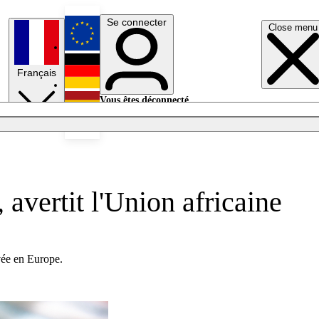
Se connecter
Close menu
English
Français
Deutsch
Vous êtes déconnecté.
Se connecter
Español
Lumières éteintes
 avertit l'Union africaine
ivée en Europe.