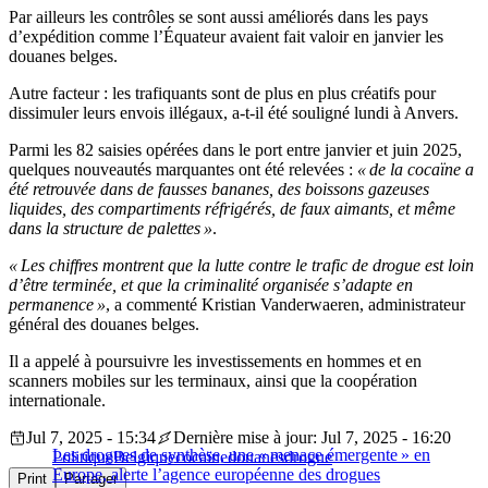
Par ailleurs les contrôles se sont aussi améliorés dans les pays
d’expédition comme l’Équateur avaient fait valoir en janvier les
douanes belges.
Autre facteur : les trafiquants sont de plus en plus créatifs pour
dissimuler leurs envois illégaux, a-t-il été souligné lundi à Anvers.
Parmi les 82 saisies opérées dans le port entre janvier et juin 2025,
quelques nouveautés marquantes ont été relevées :
« de la cocaïne a
été retrouvée dans de fausses bananes, des boissons gazeuses
liquides, des compartiments réfrigérés, de faux aimants, et même
dans la structure de palettes »
.
« Les chiffres montrent que la lutte contre le trafic de drogue est loin
d’être terminée, et que la criminalité organisée s’adapte en
permanence »
, a commenté Kristian Vanderwaeren, administrateur
général des douanes belges.
Il a appelé à poursuivre les investissements en hommes et en
scanners mobiles sur les terminaux, ainsi que la coopération
internationale.
Jul 7, 2025 - 15:34
Dernière mise à jour: Jul 7, 2025 - 16:20
Les drogues de synthèse, une « menace émergente » en
Politique
Belgique
cocaïne
douanes
drogue
Europe, alerte l’agence européenne des drogues
Print
Partager