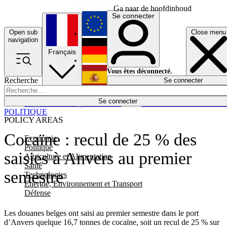
Ga naar de hoofdinhoud
Se connecter
Open sub
Close menu
English
navigation
Français
Deutsch
Vous êtes déconnecté.
Recherche
Se connecter
Español
Lumières éteintes
Se connecter
Rapporteur
Politique
Économie
Newsletters
Evénements
Em
POLITIQUE
POLICY AREAS
Cocaïne : recul de 25 % des
Economie
Politique
saisies à Anvers au premier
Agriculture et Alimentation
Santé
semestre
Technologies
Energie, Environnement et Transport
Défense
Les douanes belges ont saisi au premier semestre dans le port
d’Anvers quelque 16,7 tonnes de cocaïne, soit un recul de 25 % sur