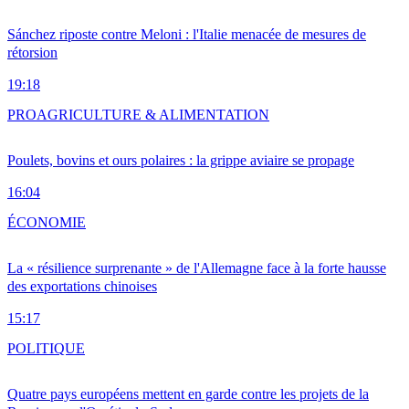
Sánchez riposte contre Meloni : l'Italie menacée de mesures de
rétorsion
19:18
PRO
AGRICULTURE & ALIMENTATION
Poulets, bovins et ours polaires : la grippe aviaire se propage
16:04
ÉCONOMIE
La « résilience surprenante » de l'Allemagne face à la forte hausse
des exportations chinoises
15:17
POLITIQUE
Quatre pays européens mettent en garde contre les projets de la