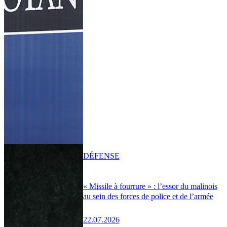
DÉFENSE
« Missile à fourrure » : l’essor du malinois
au sein des forces de police et de l’armée
22.07.2026