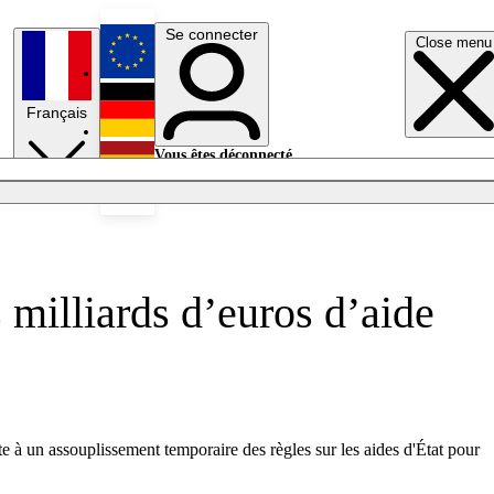
Se connecter
Close menu
English
Français
Deutsch
Vous êtes déconnecté.
Se connecter
Español
Lumières éteintes
 milliards d’euros d’aide
e à un assouplissement temporaire des règles sur les aides d'État pour