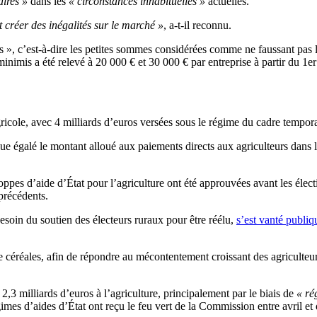
ires »
dans les
« circonstances inhabituelles »
actuelles.
t créer des inégalités sur le marché »
, a-t-il reconnu.
 », c’est-à-dire les petites sommes considérées comme ne faussant pas l
inimis a été relevé à 20 000 € et 30 000 € par entreprise à partir du 1er 
ricole, avec 4 milliards d’euros versées sous le régime du cadre tempor
sque égalé le montant alloué aux paiements directs aux agriculteurs dans
ppes d’aide d’État pour l’agriculture ont été approuvées avant les élect
précédents.
esoin du soutien des électeurs ruraux pour être réélu,
s’est vanté publi
de céréales, afin de répondre au mécontentement croissant des agricult
 2,3 milliards d’euros à l’agriculture, principalement par le biais de
« ré
régimes d’aides d’État ont reçu le feu vert de la Commission entre avril 