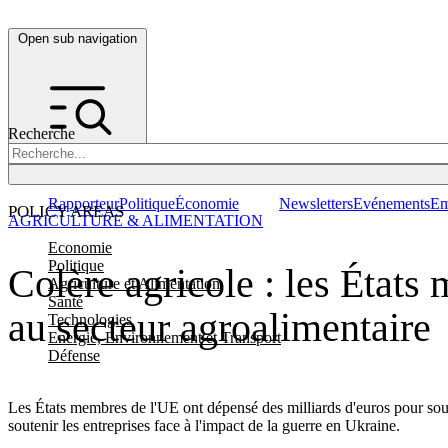
Open sub navigation
Recherche
Rapporteur
Politique
Économie
Newsletters
Evénements
Em
POLICY AREAS
AGRICULTURE & ALIMENTATION
Economie
Politique
Colère agricole : les États
Agriculture et Alimentation
Santé
au secteur agroalimentaire
Technologies
Energie, Environnement et Transport
Défense
Les États membres de l'UE ont dépensé des milliards d'euros pour soute
soutenir les entreprises face à l'impact de la guerre en Ukraine.