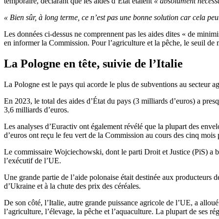
temporaire, déclarant que les aides d’État étaient
« absolument nécessa
« Bien sûr, à long terme, ce n’est pas une bonne solution car cela peu
Les données ci-dessus ne comprennent pas les aides dites « de minimis
en informer la Commission. Pour l’agriculture et la pêche, le seuil de m
La Pologne en tête, suivie de l’Italie
La Pologne est le pays qui acorde le plus de subventions au secteur ag
En 2023, le total des aides d’État du pays (3 milliards d’euros) a pre
3,6 milliards d’euros.
Les analyses d’Euractiv ont également révélé que la plupart des envelo
d’euros ont reçu le feu vert de la Commission au cours des cinq mois 
Le commissaire Wojciechowski, dont le parti Droit et Justice (PiS) a b
l’exécutif de l’UE.
Une grande partie de l’aide polonaise était destinée aux producteurs 
d’Ukraine et à la chute des prix des céréales.
De son côté, l’Italie, autre grande puissance agricole de l’UE, a alloué
l’agriculture, l’élevage, la pêche et l’aquaculture. La plupart de ses 