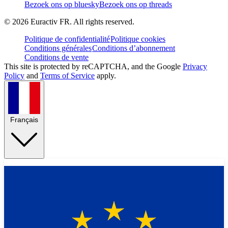
Bezoek ons op bluesky
Bezoek ons op threads
©
2026
Euractiv FR. All rights reserved.
Politique de confidentialité
Politique cookies
Conditions générales
Conditions d’abonnement
Conditions de vente
This site is protected by reCAPTCHA, and the Google
Privacy
Policy
and
Terms of Service
apply.
Français