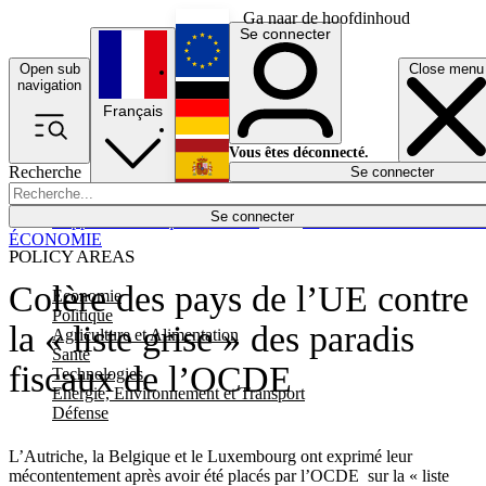
Ga naar de hoofdinhoud
Se connecter
Open sub
Close menu
English
navigation
Français
Deutsch
Vous êtes déconnecté.
Recherche
Se connecter
Español
Lumières éteintes
Se connecter
Rapporteur
Politique
Économie
Newsletters
Evénements
Em
ÉCONOMIE
POLICY AREAS
Colère des pays de l’UE contre
Economie
Politique
la « liste grise » des paradis
Agriculture et Alimentation
Santé
fiscaux de l’OCDE
Technologies
Energie, Environnement et Transport
Défense
L’Autriche, la Belgique et le Luxembourg ont exprimé leur
mécontentement après avoir été placés par l’OCDE sur la « liste