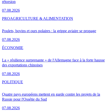
rétorsion
07.08.2026
PRO
AGRICULTURE & ALIMENTATION
Poulets, bovins et ours polaires : la grippe aviaire se propage
07.08.2026
ÉCONOMIE
La « résilience surprenante » de l'Allemagne face à la forte hausse
des exportations chinoises
07.08.2026
POLITIQUE
Quatre pays européens mettent en garde contre les projets de la
Russie pour l'Ossétie du Sud
07.08.2026