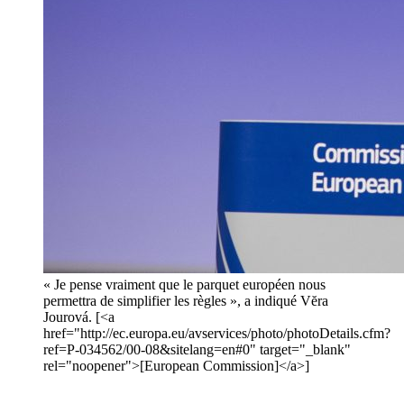
« Je pense vraiment que le parquet européen nous
permettra de simplifier les règles », a indiqué Vĕra
Jourová. [<a
href="http://ec.europa.eu/avservices/photo/photoDetails.cfm?
ref=P-034562/00-08&sitelang=en#0" target="_blank"
rel="noopener">[European Commission]</a>]