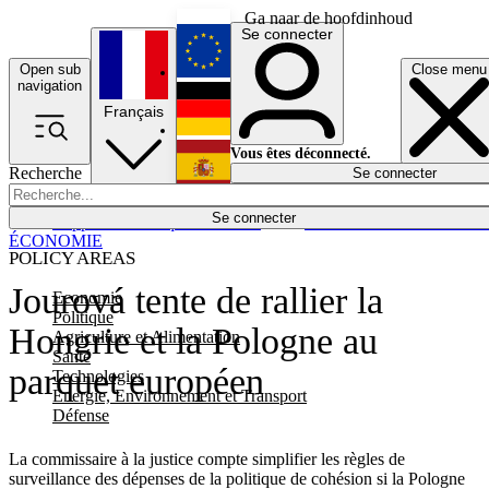
Ga naar de hoofdinhoud
Se connecter
Open sub
Close menu
English
navigation
Français
Deutsch
Vous êtes déconnecté.
Recherche
Se connecter
Español
Lumières éteintes
Se connecter
Rapporteur
Politique
Économie
Newsletters
Evénements
Em
ÉCONOMIE
POLICY AREAS
Jourová tente de rallier la
Economie
Politique
Hongrie et la Pologne au
Agriculture et Alimentation
Santé
parquet européen
Technologies
Energie, Environnement et Transport
Défense
La commissaire à la justice compte simplifier les règles de
surveillance des dépenses de la politique de cohésion si la Pologne