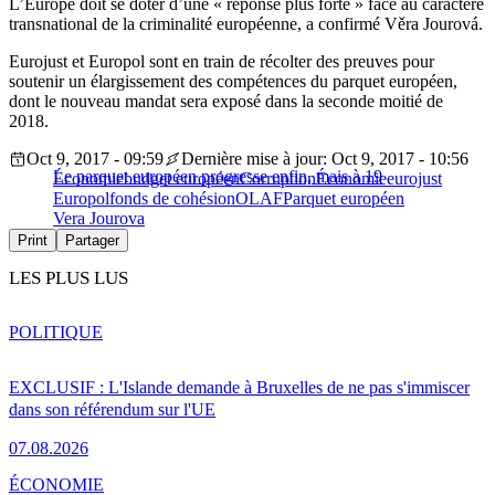
L’Europe doit se doter d’une « réponse plus forte » face au caractère
transnational de la criminalité européenne, a confirmé Věra Jourová.
Eurojust et Europol sont en train de récolter des preuves pour
soutenir un élargissement des compétences du parquet européen,
dont le nouveau mandat sera exposé dans la seconde moitié de
2018.
Oct 9, 2017 - 09:59
Dernière mise à jour: Oct 9, 2017 - 10:56
Le parquet européen progresse enfin, mais à 19
Économie
budget européen
Corruption
Économie
eurojust
Europol
fonds de cohésion
OLAF
Parquet européen
Vera Jourova
Print
Partager
LES PLUS LUS
POLITIQUE
EXCLUSIF : L'Islande demande à Bruxelles de ne pas s'immiscer
dans son référendum sur l'UE
07.08.2026
ÉCONOMIE