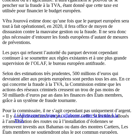
pencher sur la fraude à la TVA, étant donné que cette taxe est
utilisée pour financier le budget européen.
Věra Jourová estime donc qu’une fois que le parquet européen sera
tout à fait opérationnel, en 2020, il fera office de moyen de
dissuasion contre la mauvaise gestion ou la fraude. Il ne sera donc
plus nécessaire d’entourer les fonds européens d’autant de mesures
de préventions.
Les pays qui refusent l’autorité du parquet devront cependant
continuer à se soumettre aux règles existantes et à une plus grande
supervision de l’OLAF, le bureau européen antifraude.
Selon des estimations très prudentes, 500 millions d’euros qui
devraient aller aux projets européens sont perdus tous les ans. En ce
qui concerne la fraude à la TVA, la Commission estime que les
actions des réseaux criminels creusent un trou de pas moins de
50 milliards d’euros par an dans les finances des États membres,
grâce à un système de fraude tournante.
Pour la commissaire, il ne s’agit cependant pas uniquement d’argent.
L’Allemagne rechigne à collaborer contre la fraude à la
« Il y a trop de confiance en jeu », assure-t-elle. Si les fonds alloués
TVA
à l’amélioration des routes ou à l’installation d’éoliennes se
retrouvent investis aux Bahamas ou dans des montres Cartiers, Les
États membres ne soutiendront plus le pot commun européen.