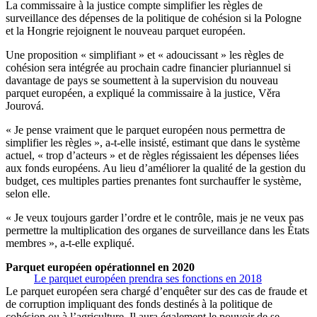
La commissaire à la justice compte simplifier les règles de
surveillance des dépenses de la politique de cohésion si la Pologne
et la Hongrie rejoignent le nouveau parquet européen.
Une proposition « simplifiant » et « adoucissant » les règles de
cohésion sera intégrée au prochain cadre financier pluriannuel si
davantage de pays se soumettent à la supervision du nouveau
parquet européen, a expliqué la commissaire à la justice, Věra
Jourová.
« Je pense vraiment que le parquet européen nous permettra de
simplifier les règles », a-t-elle insisté, estimant que dans le système
actuel, « trop d’acteurs » et de règles régissaient les dépenses liées
aux fonds européens. Au lieu d’améliorer la qualité de la gestion du
budget, ces multiples parties prenantes font surchauffer le système,
selon elle.
« Je veux toujours garder l’ordre et le contrôle, mais je ne veux pas
permettre la multiplication des organes de surveillance dans les États
membres », a-t-elle expliqué.
Parquet européen opérationnel en 2020
Le parquet européen prendra ses fonctions en 2018
Le parquet européen sera chargé d’enquêter sur des cas de fraude et
de corruption impliquant des fonds destinés à la politique de
cohésion ou à l’agriculture. Il aura également le pouvoir de se