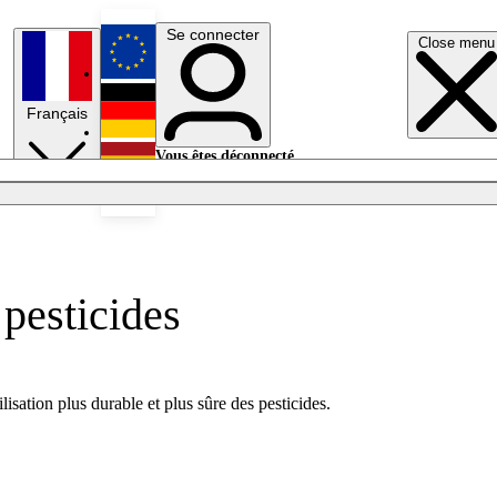
Se connecter
Close menu
English
Français
Deutsch
Vous êtes déconnecté.
Se connecter
Español
Lumières éteintes
 pesticides
sation plus durable et plus sûre des pesticides.