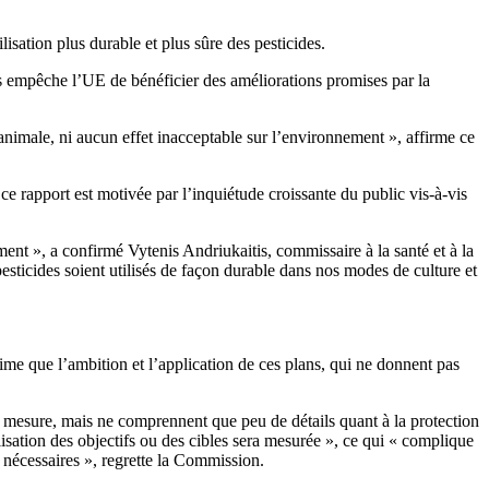
sation plus durable et plus sûre des pesticides.
s empêche l’UE de bénéficier des améliorations promises par la
t animale, ni aucun effet inacceptable sur l’environnement », affirme ce
ce rapport est motivée par l’inquiétude croissante du public vis-à-vis
ement », a confirmé Vytenis Andriukaitis, commissaire à la santé et à la
esticides soient utilisés de façon durable dans nos modes de culture et
ime que l’ambition et l’application de ces plans, qui ne donnent pas
de mesure, mais ne comprennent que peu de détails quant à la protection
isation des objectifs ou des cibles sera mesurée », ce qui « complique
 nécessaires », regrette la Commission.