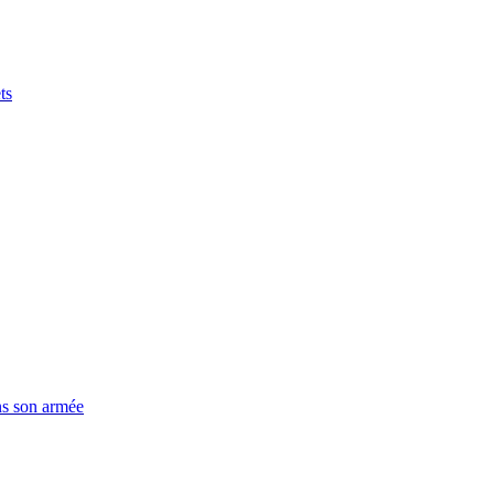
ts
ns son armée