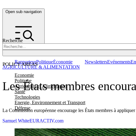
Open sub navigation
Recherche
Rapporteur
Politique
Économie
Newsletters
Evénements
Em
POLICY AREAS
AGRICULTURE & ALIMENTATION
Economie
Politique
Les États membres encouragé
Agriculture et Alimentation
Santé
Technologies
Energie, Environnement et Transport
Défense
La Commission européenne encourage les États membres à appliquer la lé
Samuel White
EURACTIV.com