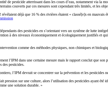
té de pesticide atterrissant dans les cours d’eau, notamment via la modif
rrains couverts par ces mesures sont cependant très limités, et les object
révélaient déjà que 16 % des rivières étaient « classé[e]s en mauvais é
ommission
e dépendants des pesticides en s’orientant vers un système de lutte inté
ervention à des niveaux économiquement et écologiquement justifiés et qu
s d’intervention comme des méthodes physiques, non chimiques et biologi
ement l’IPM dans une certaine mesure mais le rapport conclut que son po
s des pesticides.
tiero, l’IPM devrait se concentrer sur la prévention et les pesticides ne 
ait pression sur une culture, alors l’utilisation des pesticides ayant été
omme une solution durable. »