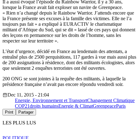
Il a aussi évoqué l’épisode du Rainbow Warrior, il y a 30 ans,
lorsque la France avait fait exploser un navire de Greenpeace.
« Rien n’a changé depuis le Rainbow Warrior. J’attends encore que
la France présente ses excuses à la famille des victimes. Elle ne l’a
toujours pas fait » a expliqué à EURACTIV le charismatique
militant d’Afrique du Sud, qui se dit « lassé de ces pays qui donnent
des leçons en permanence sur les droits de l’homme, sans les
respecter sur leur territoire ».
L’état d’urgence, décidé en France au lendemain des attentats, a
entraîné plus de 2500 perquisitions, 117 gardes à vue mais aussi plus
de 200 assignations à résidence, dont des militants écologistes, alors
que seulement 2 enquêtes terroristes ont été ouvertes.
200 ONG se sont jointes à la requête des militants, à laquelle la
présidence française n’avait pas encore répondu vendredi soir.
Dec 11, 2015 - 21:04
Energie, Environnement et Transport
Changement Climatique
COP21
droits humains
Energie & Climat
Greenpeace
Paris
Print
Partager
LES PLUS LUS
POLITIQUE