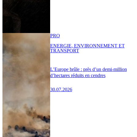
PRO
ENERGIE, ENVIRONNEMENT ET
TRANSPORT
L’Europe brûle : près d’un demi-million
d’hectares réduits en cendres
30.07.2026