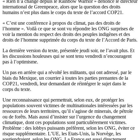
« Rien n’a changé depuis le Rainbow Warrior » dénonce le directeur
international de Greenpeace, alors que la question des droits
humains n’est plus dans le corps du texte de l’accord COP21.
« C’est une conférence à propos du climat, pas des droits de
l’homme ». Voilà ce que se sont vu répondre les ONG surprises de
voir la mention du respect des droits des peuples indigènes et des
droits de l’homme supprimée du corps du texte de l’Accord de Paris.
La dernière version du texte, présentée jeudi soir, ne l’avait plus. Et
les discussions houleuses qui se sont tenu vendredi n’encouragent
pas à l’optimisme.
Un pas en arrière qui a révolté les militants, qui ont adressé, par le
biais du Mexique, un courrier à toutes les parties prenantes de la
COP21, vendredi, leur demandant de réintégrer le sujet dans le
corps du texte.
Une reconnaissance qui permettrait, selon eux, de protéger les
populations souvent victimes de multinationales intéressées par les
ressources de leurs territoires, qu’il s’agisse de minerais, de pétrole
ou de forêts. Mais aussi d’insister sur l’urgence du changement
climatique, dont ces populations sont particulièrement victimes.
Problème : des lobbys puissants préfèrent, selon les ONG, éviter ce
risque supplémentaire. L’UE, les Etats-Unis, la Norvège, les
soutiendraient, selon les ONG. La France est aussi directement