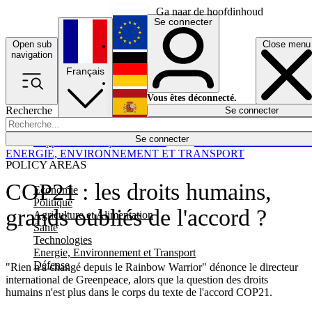
Ga naar de hoofdinhoud
Se connecter
Open sub
Close menu
English
navigation
Français
Deutsch
Vous êtes déconnecté.
Recherche
Se connecter
Español
Lumières éteintes
Se connecter
Rapporteur
Politique
Économie
Newsletters
Evénements
Em
ENERGIE, ENVIRONNEMENT ET TRANSPORT
POLICY AREAS
COP21 : les droits humains,
Economie
Politique
grands oubliés de l'accord ?
Agriculture et Alimentation
Santé
Technologies
Energie, Environnement et Transport
Défense
"Rien n'a changé depuis le Rainbow Warrior" dénonce le directeur
international de Greenpeace, alors que la question des droits
humains n'est plus dans le corps du texte de l'accord COP21.