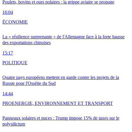
Poulets, bovins et ours polaires : la grippe aviaire se propage
16:04
ÉCONOMIE
La « résilience surprenante » de l'Allemagne face à la forte hausse
des exportations chinoises
15:17
POLITIQUE
Quatre pays européens mettent en garde contre les projets de la
Russie pour l'Ossétie du Sud
14:44
PRO
ENERGIE, ENVIRONNEMENT ET TRANSPORT
Panneaux solaires et puces : Trump impose 15% de taxes sur le
polysilicium