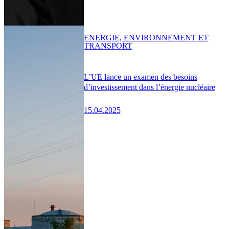
ENERGIE, ENVIRONNEMENT ET
TRANSPORT
L’UE lance un examen des besoins
d’investissement dans l’énergie nucléaire
15.04.2025