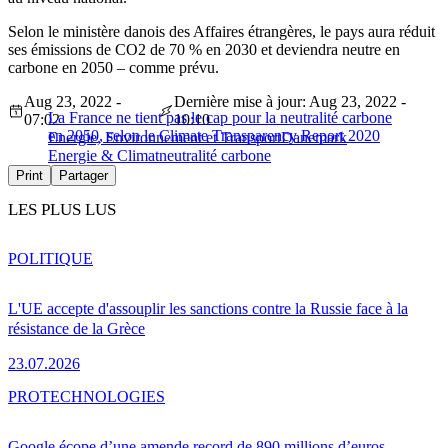
Selon le ministère danois des Affaires étrangères, le pays aura réduit
ses émissions de CO2 de 70 % en 2030 et deviendra neutre en
carbone en 2050 – comme prévu.
Aug 23, 2022 -
Dernière mise à jour: Aug 23, 2022 -
La France ne tient pas le cap pour la neutralité carbone
07:02
10:10
en 2050, selon le Climate Transparency Report 2020
Energie, Environnement et Transport
Danemark
Energie & Climat
neutralité carbone
Print
Partager
LES PLUS LUS
POLITIQUE
L'UE accepte d'assouplir les sanctions contre la Russie face à la
résistance de la Grèce
23.07.2026
PRO
TECHNOLOGIES
Google écope d’une amende record de 890 millions d’euros