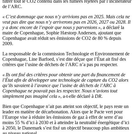
filtrer tout le CO2 contenu dans les fumées rejetées par l’incinérateur
de l’ARC.
« C’est dommage que nous n’y arrivions pas en 2025. Mais cela ne
veut pas dire que nous n’y arriverons pas en 2026, 2027 ou 2028. Il
y a donc encore de l’espoir que nous y parvenions »
, a déclaré la
maire de Copenhague, Sophie Hæstorp Andersen, ajoutant que
Copenhague avait réduit ses émissions de CO2 de 80 % depuis
2009.
La responsable de la commission Technologie et Environnement de
Copenhague, Line Barfoed, s’est dite déçue que l’État ait fixé des
critères que l’usine de déchets de l’ARC n’a pas pu respecter.
« Ils ont fixé des critères pour obtenir une part du financement de
l’État afin de développer une technologie de capture du CO2 alors
qu’ils savaient à l’avance que l’usine de déchets de l’ARC à
Copenhague ne pouvait pas les respecter. Nous n’avions tout
simplement pas imaginé cela »
, a-t-elle déclaré à
DR
.
Bien que Copenhague n’ait pas atteint son objectif, le pays reste un
leader en matière de décarbonation. Alors que le Pacte vert pour
l’Europe vise à réduire les émissions de gaz à effet de serre d’au
moins 55 % d’ici à 2030 et à atteindre la neutralité énergétique d’ici
à 2050, le Danemark s’est fixé un objectif beaucoup plus ambitieux
au niveau national.