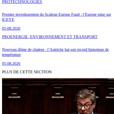
PRO
TECHNOLOGIES
Premier investissement du Scaleup Europe Fund : l’Europe mise sur
ICEYE
05.08.2026
PRO
ENERGIE, ENVIRONNEMENT ET TRANSPORT
Nouveau dôme de chaleur : l’Autriche bat son record historique de
température
05.08.2026
PLUS DE CETTE SECTION