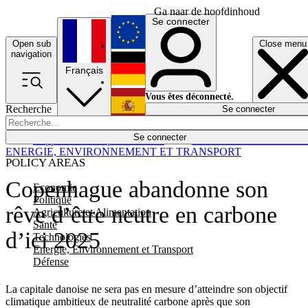
Ga naar de hoofdinhoud
Se connecter
Open sub
Close menu
English
navigation
Français
Deutsch
Vous êtes déconnecté.
Recherche
Se connecter
Español
Lumières éteintes
Se connecter
Rapporteur
Politique
Économie
Newsletters
Evénements
Em
ENERGIE, ENVIRONNEMENT ET TRANSPORT
POLICY AREAS
Copenhague abandonne son
Economie
Politique
rêve d’être neutre en carbone
Agriculture et Alimentation
Santé
d’ici 2025
Technologies
Energie, Environnement et Transport
Défense
La capitale danoise ne sera pas en mesure d’atteindre son objectif
climatique ambitieux de neutralité carbone après que son