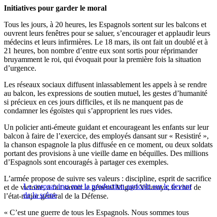
Initiatives pour garder le moral
Tous les jours, à 20 heures, les Espagnols sortent sur les balcons et
ouvrent leurs fenêtres pour se saluer, s’encourager et applaudir leurs
médecins et leurs infirmières. Le 18 mars, ils ont fait un doublé et à
21 heures, bon nombre d’entre eux sont sortis pour réprimander
bruyamment le roi, qui évoquait pour la première fois la situation
d’urgence.
Les réseaux sociaux diffusent inlassablement les appels à se rendre
au balcon, les expressions de soutien mutuel, les gestes d’humanité
si précieux en ces jours difficiles, et ils ne manquent pas de
condamner les égoïstes qui s’approprient les rues vides.
Un policier anti-émeute guidant et encourageant les enfants sur leur
balcon à faire de l’exercice, des employés dansant sur « Resistiré »,
la chanson espagnole la plus diffusée en ce moment, ou deux soldats
portant des provisions à une vieille dame en béquilles. Des millions
d’Espagnols sont encouragés à partager ces exemples.
L’armée propose de suivre ses valeurs : discipline, esprit de sacrifice
Le coronavirus met la production agricole sur le devant
et de victoire, a fait savoir le général Miguel Villaroya, le chef de
de la scène
l’état-major général de la Défense.
« C’est une guerre de tous les Espagnols. Nous sommes tous