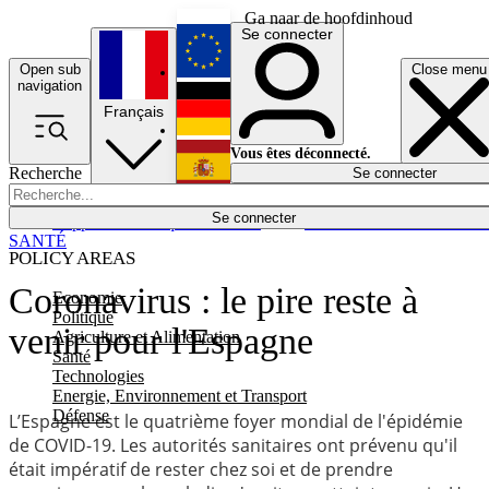
Ga naar de hoofdinhoud
Se connecter
Open sub
Close menu
English
navigation
Français
Deutsch
Vous êtes déconnecté.
Recherche
Se connecter
Español
Lumières éteintes
Se connecter
Rapporteur
Politique
Économie
Newsletters
Evénements
Em
SANTÉ
POLICY AREAS
Coronavirus : le pire reste à
Economie
Politique
venir pour l'Espagne
Agriculture et Alimentation
Santé
Technologies
Energie, Environnement et Transport
Défense
L’Espagne est le quatrième foyer mondial de l'épidémie
de COVID-19. Les autorités sanitaires ont prévenu qu'il
était impératif de rester chez soi et de prendre