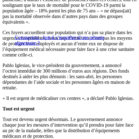
soulignant que le taux de mortalité pour le COVID-19 parmi la
population âgée – 18% parmi les plus de 75 ans – « ne dépass[ait]
pas la mortalité observée dans d’autres pays dans des groupes
équivalents ».
Ces foyers accueillent une population qui n’a pas sa place dans les
Coronavirus : faut-il s’inquiéter d’une pénurie
urgences hospitalières, beaucoup d’entre eux n’ont pas les moyens
alimentaire ?
de protéger leurs employés et aucun d’entre eux ne dispose de
l’équipement médical nécessaire pour faire face à une crise sanitaire
comme celle-ci.
Pablo Iglesias, le vice-président du gouvernement, a annoncé
l’octroi immédiat de 300 millions d’euros aux régions. Des fonds
destinés à aider les plus démunis : les sans-abri, les personnes
dépendantes de l’aide sociale et les personnes âgées en maison de
retraite.
« Il est urgent de médicaliser ces centres », a déclaré Pablo Iglesias.
Tout est urgent
Tout est devenu urgent désormais. Le gouvernement annonce
chaque jour les mesures d’intervention qu’il prendra pour faire face
au pic de la maladie, telles que la distribution d’équipements
médicaux et de protection.