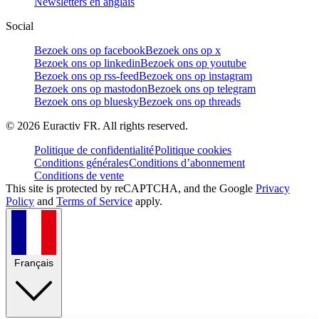
Newsletters en anglais
Social
Bezoek ons op facebook
Bezoek ons op x
Bezoek ons op linkedin
Bezoek ons op youtube
Bezoek ons op rss-feed
Bezoek ons op instagram
Bezoek ons op mastodon
Bezoek ons op telegram
Bezoek ons op bluesky
Bezoek ons op threads
©
2026
Euractiv FR. All rights reserved.
Politique de confidentialité
Politique cookies
Conditions générales
Conditions d’abonnement
Conditions de vente
This site is protected by reCAPTCHA, and the Google
Privacy
Policy
and
Terms of Service
apply.
Français