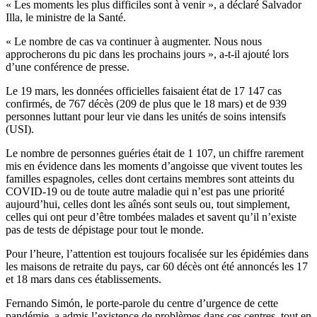
« Les moments les plus difficiles sont à venir », a déclaré Salvador
Illa, le ministre de la Santé.
« Le nombre de cas va continuer à augmenter. Nous nous
approcherons du pic dans les prochains jours », a-t-il ajouté lors
d’une conférence de presse.
Le 19 mars, les données officielles faisaient état de 17 147 cas
confirmés, de 767 décès (209 de plus que le 18 mars) et de 939
personnes luttant pour leur vie dans les unités de soins intensifs
(USI).
Le nombre de personnes guéries était de 1 107, un chiffre rarement
mis en évidence dans les moments d’angoisse que vivent toutes les
familles espagnoles, celles dont certains membres sont atteints du
COVID-19 ou de toute autre maladie qui n’est pas une priorité
aujourd’hui, celles dont les aînés sont seuls ou, tout simplement,
celles qui ont peur d’être tombées malades et savent qu’il n’existe
pas de tests de dépistage pour tout le monde.
Pour l’heure, l’attention est toujours focalisée sur les épidémies dans
les maisons de retraite du pays, car 60 décès ont été annoncés les 17
et 18 mars dans ces établissements.
Fernando Simón, le porte-parole du centre d’urgence de cette
pandémie, a admis l’existence de problèmes dans ces centres, tout en