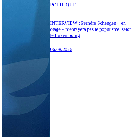
POLITIQUE
INTERVIEW : Prendre Schengen « en
otage » n’enrayera pas le populisme, selon
le Luxembourg
06.08.2026