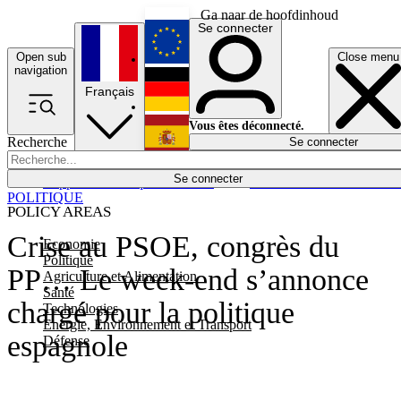
Ga naar de hoofdinhoud
Se connecter
Open sub
Close menu
English
navigation
Français
Deutsch
Vous êtes déconnecté.
Recherche
Se connecter
Español
Lumières éteintes
Se connecter
Rapporteur
Politique
Économie
Newsletters
Evénements
Em
POLITIQUE
POLICY AREAS
Crise au PSOE, congrès du
Economie
Politique
PP… Le week-end s’annonce
Agriculture et Alimentation
Santé
chargé pour la politique
Technologies
Energie, Environnement et Transport
espagnole
Défense