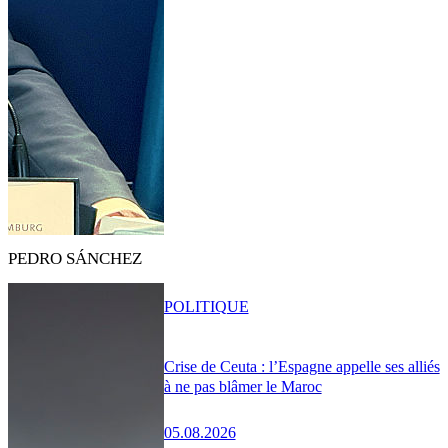
PEDRO SÁNCHEZ
POLITIQUE
Crise de Ceuta : l’Espagne appelle ses alliés
à ne pas blâmer le Maroc
05.08.2026