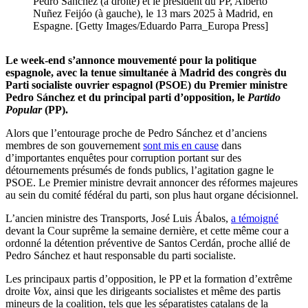
Pedro Sánchez (à droite) et le président du PP, Alberto
Nuñez Feijóo (à gauche), le 13 mars 2025 à Madrid, en
Espagne. [Getty Images/Eduardo Parra_Europa Press]
Le week-end s’annonce mouvementé pour la politique
espagnole, avec la tenue simultanée à Madrid des congrès du
Parti socialiste ouvrier espagnol (PSOE) du Premier ministre
Pedro Sánchez et du principal parti d’opposition, le
Partido
Popular
(PP).
Alors que l’entourage proche de Pedro Sánchez et d’anciens
membres de son gouvernement
sont mis en cause
dans
d’importantes enquêtes pour corruption portant sur des
détournements présumés de fonds publics, l’agitation gagne le
PSOE. Le Premier ministre devrait annoncer des réformes majeures
au sein du comité fédéral du parti, son plus haut organe décisionnel.
L’ancien ministre des Transports, José Luis Ábalos,
a témoigné
devant la Cour suprême la semaine dernière, et cette même cour a
ordonné la détention préventive de Santos Cerdán, proche allié de
Pedro Sánchez et haut responsable du parti socialiste.
Les principaux partis d’opposition, le PP et la formation d’extrême
droite
Vox
, ainsi que les dirigeants socialistes et même des partis
mineurs de la coalition, tels que les séparatistes catalans de la