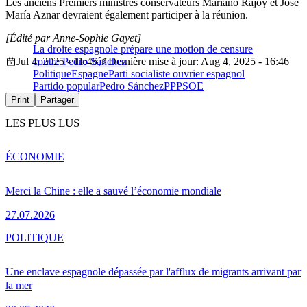
Les anciens Premiers ministres conservateurs Mariano Rajoy et Jose
María Aznar devraient également participer à la réunion.
[Édité par Anne-Sophie Gayet]
La droite espagnole prépare une motion de censure
Jul 4, 2025 - 11:46
contre Pedro Sánchez
Dernière mise à jour: Aug 4, 2025 - 16:46
Politique
Espagne
Parti socialiste ouvrier espagnol
Partido popular
Pedro Sánchez
PP
PSOE
Print
Partager
LES PLUS LUS
ÉCONOMIE
Merci la Chine : elle a sauvé l’économie mondiale
27.07.2026
POLITIQUE
Une enclave espagnole dépassée par l'afflux de migrants arrivant par
la mer