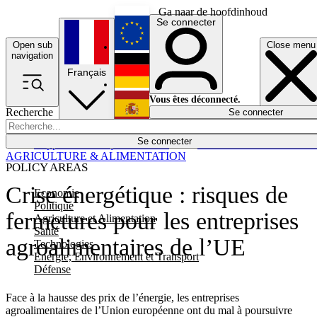
Ga naar de hoofdinhoud
Se connecter
Open sub
Close menu
English
navigation
Français
Deutsch
Vous êtes déconnecté.
Recherche
Se connecter
Español
Lumières éteintes
Se connecter
Rapporteur
Politique
Économie
Newsletters
Evénements
Em
AGRICULTURE & ALIMENTATION
POLICY AREAS
Crise énergétique : risques de
Economie
Politique
fermetures pour les entreprises
Agriculture et Alimentation
Santé
agroalimentaires de l’UE
Technologies
Energie, Environnement et Transport
Défense
Face à la hausse des prix de l’énergie, les entreprises
agroalimentaires de l’Union européenne ont du mal à poursuivre