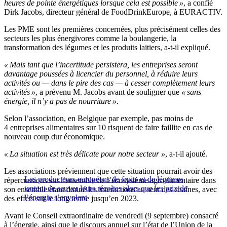
heures de pointe énergétiques lorsque cela est possible »
, a confié
Dirk Jacobs, directeur général de FoodDrinkEurope, à EURACTIV.
Les PME sont les premières concernées, plus précisément celles des
secteurs les plus énergivores comme la boulangerie, la
transformation des légumes et les produits laitiers, a-t-il expliqué.
« Mais tant que l’incertitude persistera, les entreprises seront
davantage poussées à licencier du personnel, à réduire leurs
activités ou — dans le pire des cas — à cesser complètement leurs
activités »
, a prévenu M. Jacobs avant de souligner que
« sans
énergie, il n’y a pas de nourriture »
.
Selon l’association, en Belgique par exemple, pas moins de
4 entreprises alimentaires sur 10 risquent de faire faillite en cas de
nouveau coup dur économique.
« La situation est très délicate pour notre secteur »
, a-t-il ajouté.
Les associations préviennent que cette situation pourrait avoir des
Les producteurs européens de fruits et de légumes
répercussions sur l’ensemble de l’écosystème agroalimentaire dans
tentent de sauver leurs récoltes alors que les prix de
son ensemble étant donné les interactions au sein des chaînes, avec
l’énergie s’envolent
des effets sur le long terme jusqu’en 2023.
Avant le Conseil extraordinaire de vendredi (9 septembre) consacré
à l’énergie, ainsi que le discours annuel sur l’état de l’Union de la