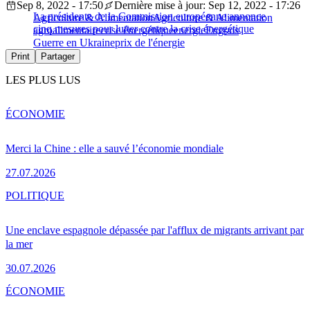
Sep 8, 2022 - 17:50
Dernière mise à jour: Sep 12, 2022 - 17:26
La présidente de la Commission européenne annonce
Agriculture & Alimentation
Agriculture & Alimentation
cinq mesures pour lutter contre la crise énergétique
agroalimentaire
crise énergétique
energie
Engrais
Guerre en Ukraine
prix de l'énergie
Print
Partager
LES PLUS LUS
ÉCONOMIE
Merci la Chine : elle a sauvé l’économie mondiale
27.07.2026
POLITIQUE
Une enclave espagnole dépassée par l'afflux de migrants arrivant par
la mer
30.07.2026
ÉCONOMIE