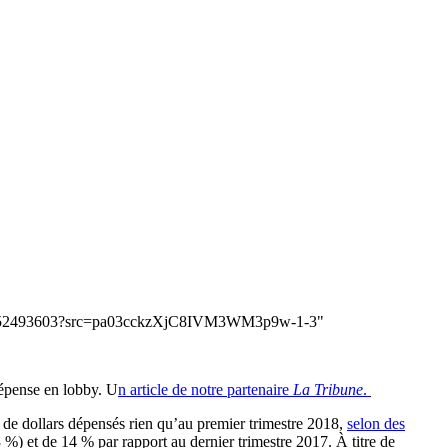
view-552493603?src=pa03cckzXjC8IVM3WM3p9w-1-3"
dépense en lobby. U
n article de notre partenaire
La Tribune
.
s de dollars dépensés rien qu’au premier trimestre 2018,
selon des
%) et de 14 % par rapport au dernier trimestre 2017. À titre de