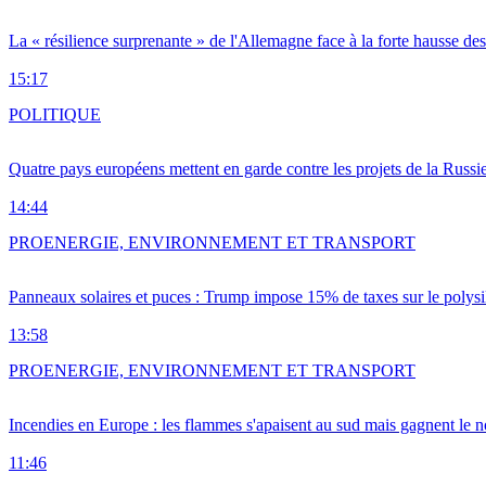
La « résilience surprenante » de l'Allemagne face à la forte hausse de
15:17
POLITIQUE
Quatre pays européens mettent en garde contre les projets de la Russi
14:44
PRO
ENERGIE, ENVIRONNEMENT ET TRANSPORT
Panneaux solaires et puces : Trump impose 15% de taxes sur le polysi
13:58
PRO
ENERGIE, ENVIRONNEMENT ET TRANSPORT
Incendies en Europe : les flammes s'apaisent au sud mais gagnent le n
11:46