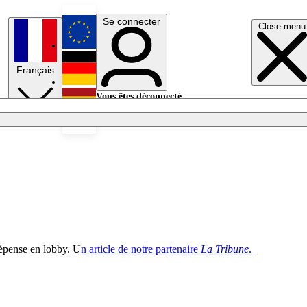
Se connecter
Close menu
English
Français
Deutsch
Vous êtes déconnecté.
Se connecter
Español
Lumières éteintes
dépense en lobby. U
n article de notre partenaire
La Tribune
.