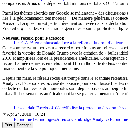
comparaison, Amazon a dépensé 3,38 millions de dollars (+17 % sur un
Parmi les thèmes abordés par Google se mélangent « des discussions gén
liés à la géolocalisation des mobiles ». De manière générale, la col
Amazon. La question est particulièrement soulevée dans la déclaration 
Zuckerberg liste des « discussions générales »
sur la publicité en lign
Nouveau record pour Facebook
Les GAFA en embuscade face à la réforme du droit d’auteur
Cette somme est un nouveau « record » pour le plus grand réseau socia
favorisé la victoire de Donald Trump avec la création de « bulles idéo
2016 et amplifiées lors de la présidentielle américaine. Conséquence : 
record l’année dernière, en déboursant 11,5 millions de dollars, contr
financement de la vie politique américaine.
Depuis fin mars, le réseau social est trempé dans le scandale retentis
Analytica. Facebook est accusé de laxisme pour avoir laissé filer les d
collecte de données et de monopoles sont depuis passées au peigne fi
mi-avril. Les sénateurs américains ont laissé planer la menace d’une 
Le scandale Facebook décrédibilise la protection des données 
Apr 24, 2018 - 10:24
Économie
Technologies
Amazon
Cambridge Analytica
Économie
Print
Partager