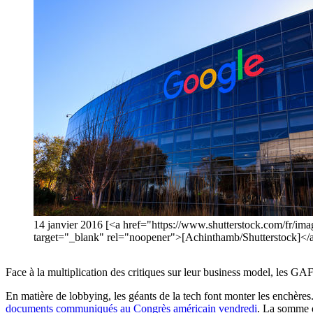
14 janvier 2016 [<a href="https://www.shutterstock.com/f
target="_blank" rel="noopener">[Achinthamb/Shutterstock]</
Face à la multiplication des critiques sur leur business model, les
En matière de lobbying, les géants de la tech font monter les enchère
documents communiqués au Congrès américain vendredi
. La somme d