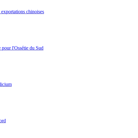
s exportations chinoises
e pour l'Ossétie du Sud
licium
ord