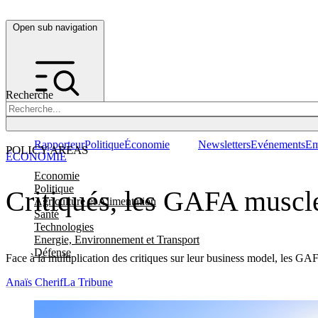
Open sub navigation
Recherche
Rapporteur
Politique
Économie
Newsletters
Evénements
Em
POLICY AREAS
ÉCONOMIE
Economie
Politique
Critiqués, les GAFA muscle
Agriculture et Alimentation
Santé
Technologies
Energie, Environnement et Transport
Défense
Face à la multiplication des critiques sur leur business model, les
Anaïs Cherif
La Tribune