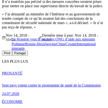
Il n’a toutefois pas précisé si des mesures concrètes seraient prises
pour mettre en place une supervision directe du travail de la police.
« J’ai demandé au ministère de l’Intérieur et au gouvernement de
rendre compte de ce qu’ils avaient fait des conclusions de la
commission de sécurité nationale de mars », a-t-il déclaré. « Je n’ai
pas reçu de réponse. »
Nov 14, 2018 -
Dernière mise à jour: Nov 14, 2018 -
La Hongrie veut la peau des ONG d’aide aux migrants
10:03
11:30
Politique
Bosnie-Herzégovine
Chine
Croatie
International
migrants
Print
Partager
LES PLUS LUS
PRO
SANTÉ
Sept pays votent contre le programme de santé de la Commission
24.07.2026
ÉCONOMIE