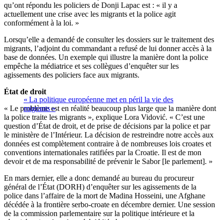
qu’ont répondu les policiers de Donji Lapac est : « il y a
actuellement une crise avec les migrants et la police agit
conformément à la loi. »
Lorsqu’elle a demandé de consulter les dossiers sur le traitement des
migrants, l’adjoint du commandant a refusé de lui donner accès à la
base de données. Un exemple qui illustre la manière dont la police
empêche la médiatrice et ses collègues d’enquêter sur les
agissements des policiers face aux migrants.
État de droit
« La politique européenne met en péril la vie des
« Le problème est en réalité beaucoup plus large que la manière dont
migrants »
la police traite les migrants », explique Lora Vidović. « C’est une
question d’État de droit, et de prise de décisions par la police et par
le ministère de l’Intérieur. La décision de restreindre notre accès aux
données est complètement contraire à de nombreuses lois croates et
conventions internationales ratifiées par la Croatie. Il est de mon
devoir et de ma responsabilité de prévenir le Sabor [le parlement]. »
En mars dernier, elle a donc demandé au bureau du procureur
général de l’État (DORH) d’enquêter sur les agissements de la
police dans l’affaire de la mort de Madina Hosseini, une Afghane
décédée à la frontière serbo-croate en décembre dernier. Une session
de la commission parlementaire sur la politique intérieure et la