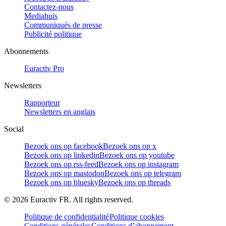
Contactez-nous
Mediahuis
Communiqués de presse
Publicité politique
Abonnements
Euractiv Pro
Newsletters
Rapporteur
Newsletters en anglais
Social
Bezoek ons op facebook
Bezoek ons op x
Bezoek ons op linkedin
Bezoek ons op youtube
Bezoek ons op rss-feed
Bezoek ons op instagram
Bezoek ons op mastodon
Bezoek ons op telegram
Bezoek ons op bluesky
Bezoek ons op threads
©
2026
Euractiv FR. All rights reserved.
Politique de confidentialité
Politique cookies
Conditions générales
Conditions d’abonnement