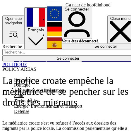
Ga naar de hoofdinhoud
Se connecter
Open sub
Close menu
English
navigation
Français
Deutsch
Vous êtes déconnecté.
Recherche
Se connecter
Español
Lumières éteintes
Se connecter
Rapporteur
Politique
Économie
Newsletters
Evénements
Em
POLITIQUE
POLICY AREAS
La police croate empêche la
Economie
Politique
médiatrice de se pencher sur les
Agriculture et Alimentation
Santé
droits des migrants
Technologies
Energie, Environnement et Transport
Défense
La médiatrice croate s'est vu refuser à l’accès aux dossiers des
migrants par la police locale. La commission parlementaire qu’elle a