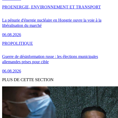
PRO
ENERGIE, ENVIRONNEMENT ET TRANSPORT
La pénurie d'énergie nucléaire en Hongrie ouvre la voie à la
libéralisation du marché
06.08.2026
PRO
POLITIQUE
Guerre de désinformation russe : les élections municipales
allemandes prises pour cible
06.08.2026
PLUS DE CETTE SECTION