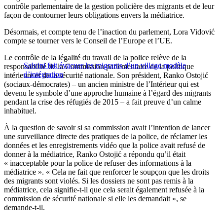
contrôle parlementaire de la gestion policière des migrants et de leur
façon de contourner leurs obligations envers la médiatrice.
Désormais, et compte tenu de l’inaction du parlement, Lora Vidović
compte se tourner vers le Conseil de l’Europe et l’UE.
Le contrôle de la légalité du travail de la police relève de la
Salvini fait évacuer les migrants d’un village modèle
responsabilité de la Commission parlementaire de la politique
d’intégration
intérieure et de la sécurité nationale. Son président, Ranko Ostojić
(sociaux-démocrates) – un ancien ministre de l’Intérieur qui est
devenu le symbole d’une approche humaine à l’égard des migrants
pendant la crise des réfugiés de 2015 – a fait preuve d’un calme
inhabituel.
À la question de savoir si sa commission avait l’intention de lancer
une surveillance directe des pratiques de la police, de réclamer les
données et les enregistrements vidéo que la police avait refusé de
donner à la médiatrice, Ranko Ostojić a répondu qu’il était
« inacceptable pour la police de refuser des informations à la
médiatrice ». « Cela ne fait que renforcer le soupçon que les droits
des migrants sont violés. Si les dossiers ne sont pas remis à la
médiatrice, cela signifie-t-il que cela serait également refusée à la
commission de sécurité nationale si elle les demandait », se
demande-t-il.