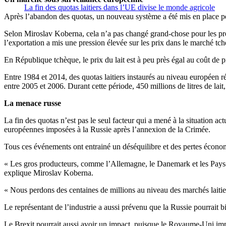
La fin des quotas laitiers dans l’UE divise le monde agricole
Après l’abandon des quotas, un nouveau système a été mis en place pou
Selon Miroslav Koberna, cela n’a pas changé grand-chose pour les prod
l’exportation a mis une pression élevée sur les prix dans le marché tch
En République tchèque, le prix du lait est à peu près égal au coût de 
Entre 1984 et 2014, des quotas laitiers instaurés au niveau européen ré
entre 2005 et 2006. Durant cette période, 450 millions de litres de lai
La menace russe
La fin des quotas n’est pas le seul facteur qui a mené à la situation a
européennes imposées à la Russie après l’annexion de la Crimée.
Tous ces événements ont entrainé un déséquilibre et des pertes économ
« Les gros producteurs, comme l’Allemagne, le Danemark et les Pays-B
explique Miroslav Koberna.
« Nous perdons des centaines de millions au niveau des marchés laitiers
Le représentant de l’industrie a aussi prévenu que la Russie pourrait
Le Brexit pourrait aussi avoir un impact, puisque le Royaume-Uni imp