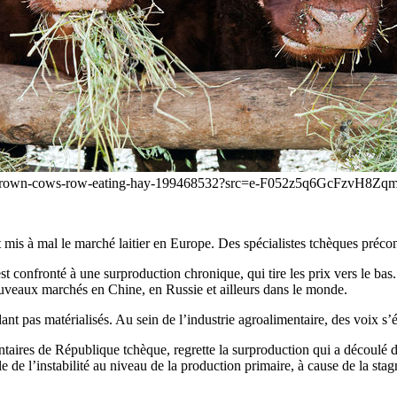
ree-brown-cows-row-eating-hay-199468532?src=e-F052z5q6GcFzvH8Zqm
t mis à mal le marché laitier en Europe. Des spécialistes tchèques préco
st confronté à une surproduction chronique, qui tire les prix vers le bas
uveaux marchés en Chine, en Russie et ailleurs dans le monde.
ant pas matérialisés. Au sein de l’industrie agroalimentaire, des voix s’
taires de République tchèque, regrette la surproduction qui a découlé d
able de l’instabilité au niveau de la production primaire, à cause de la s