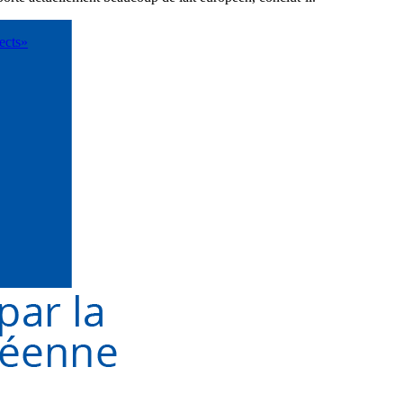
rects»