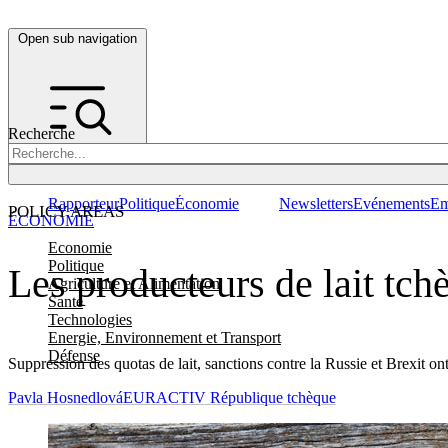
Open sub navigation
Recherche
Rapporteur
Politique
Économie
Newsletters
Evénements
Em
POLICY AREAS
ÉCONOMIE
Economie
Politique
Les producteurs de lait tch
Agriculture et Alimentation
Santé
Technologies
Energie, Environnement et Transport
Défense
Suppression des quotas de lait, sanctions contre la Russie et Brexit on
Pavla Hosnedlová
EURACTIV République tchèque