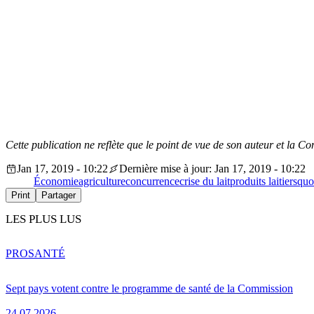
Cette publication ne reflète que le point de vue de son auteur et la Co
Jan 17, 2019 - 10:22
Dernière mise à jour: Jan 17, 2019 - 10:22
Économie
agriculture
concurrence
crise du lait
produits laitiers
quot
Print
Partager
LES PLUS LUS
PRO
SANTÉ
Sept pays votent contre le programme de santé de la Commission
24.07.2026