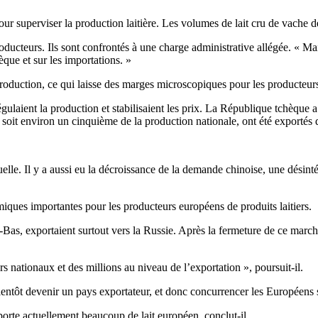
r superviser la production laitière. Les volumes de lait cru de vache d
ucteurs. Ils sont confrontés à une charge administrative allégée. « Mai
èque et sur les importations. »
production, ce qui laisse des marges microscopiques pour les producteur
gulaient la production et stabilisaient les prix. La République tchèque a
t, soit environ un cinquième de la production nationale, ont été exporté
ctuelle. Il y a aussi eu la décroissance de la demande chinoise, une dési
iques importantes pour les producteurs européens de produits laitiers.
as, exportaient surtout vers la Russie. Après la fermeture de ce march
 nationaux et des millions au niveau de l’exportation », poursuit-il.
 bientôt devenir un pays exportateur, et donc concurrencer les Européen
orte actuellement beaucoup de lait européen, conclut-il.