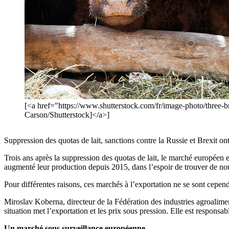
[<a href="https://www.shutterstock.com/fr/image-photo/th
Carson/Shutterstock]</a>]
Suppression des quotas de lait, sanctions contre la Russie et Brexit on
Trois ans après la suppression des quotas de lait, le marché européen e
augmenté leur production depuis 2015, dans l’espoir de trouver de no
Pour différentes raisons, ces marchés à l’exportation ne se sont cepend
Miroslav Koberna, directeur de la Fédération des industries agroalimen
situation met l’exportation et les prix sous pression. Elle est respons
Un marché sous surveillance européenne