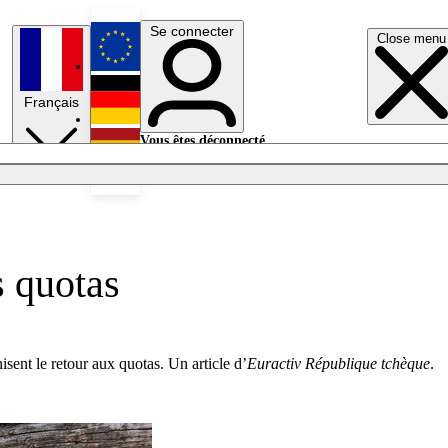
Se connecter
Close menu
English
Français
Deutsch
Vous êtes déconnecté.
Se connecter
Español
Lumières éteintes
s quotas
isent le retour aux quotas. Un article d’
Euractiv République tchèque
.