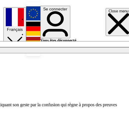
Se connecter
Close menu
English
Français
Deutsch
Vous êtes déconnecté.
Se connecter
Español
Lumières éteintes
liquant son geste par la confusion qui règne à propos des preuves