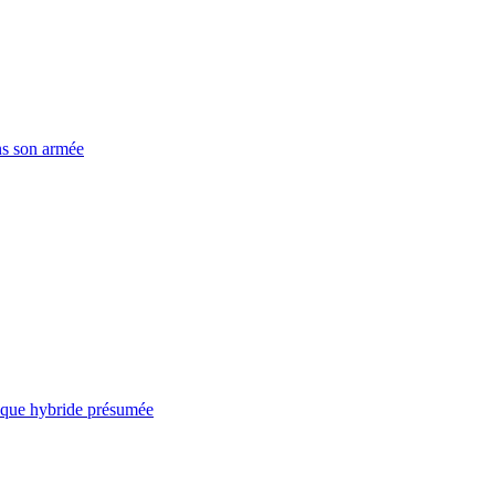
ns son armée
taque hybride présumée