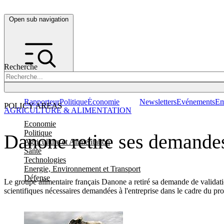
Open sub navigation
Recherche
Rapporteur
Politique
Économie
Newsletters
Evénements
Em
POLICY AREAS
AGRICULTURE & ALIMENTATION
Economie
Politique
Danone retire ses demandes
Agriculture et Alimentation
Santé
Technologies
Energie, Environnement et Transport
Défense
Le groupe alimentaire français Danone a retiré sa demande de validatio
scientifiques nécessaires demandées à l'entreprise dans le cadre du pr