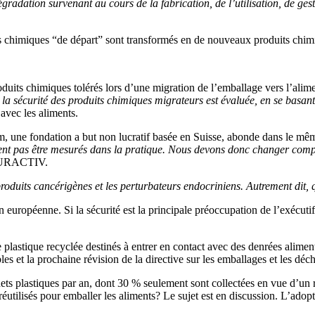
gradation survenant au cours de la fabrication, de l’utilisation, de ges
ts chimiques “de départ” sont transformés en de nouveaux produits chimi
its chimiques tolérés lors d’une migration de l’emballage vers l’aliment
t la sécurité des produits chimiques migrateurs est évaluée, en se basant
 avec les aliments.
, une fondation a but non lucratif basée en Suisse, abonde dans le mê
uvent pas être mesurés dans la pratique. Nous devons donc changer comp
 EURACTIV.
oduits cancérigènes et les perturbateurs endocriniens. Autrement dit, qu
uropéenne. Si la sécurité est la principale préoccupation de l’exécutif, 
plastique recyclée destinés à entrer en contact avec des denrées alimenta
bles et la prochaine révision de la directive sur les emballages et les dé
s plastiques par an, dont 30 % seulement sont collectées en vue d’un rec
réutilisés pour emballer les aliments? Le sujet est en discussion. L’adopti