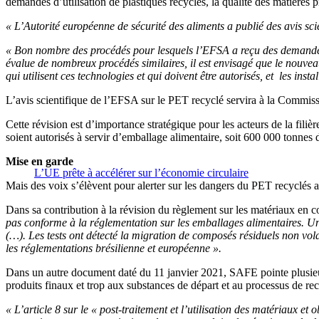
demandes d’utilisation de plastiques recyclés, la qualité des matières p
« L’Autorité européenne de sécurité des aliments a publié des avis sc
« Bon nombre des procédés pour lesquels l’EFSA a reçu des demandes s
évalue de nombreux procédés similaires, il est envisagé que le nouveau
qui utilisent ces technologies et qui doivent être autorisés, et les ins
L’avis scientifique de l’EFSA sur le PET recyclé servira à la Commiss
Cette révision est d’importance stratégique pour les acteurs de la filiè
soient autorisés à servir d’emballage alimentaire, soit 600 000 tonnes
Mise en garde
L’UE prête à accélérer sur l’économie circulaire
Mais des voix s’élèvent pour alerter sur les dangers du PET recyclés au
Dans sa contribution à la révision du règlement sur les matériaux en c
pas conforme à la réglementation sur les emballages alimentaires. U
(…). Les tests ont détecté la migration de composés résiduels non vola
les réglementations brésilienne et européenne ».
Dans un autre document daté du 11 janvier 2021, SAFE pointe plusieur
produits finaux et trop aux substances de départ et au processus de re
« L’article 8 sur le « post-traitement et l’utilisation des matériaux e