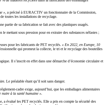
 % de matières recyclées dans la fabrication des emballages
ge »,
a précisé à EURACTIV un fonctionnaire de la Commission,
de toutes les installations de recyclage.
ne partie de sa fabrication se fait avec des plastiques usagés.
n le mettant sous pression pour en extraire des substances néfastes ;
ieuses pour les fabricants de PET recyclés.
« En 2022, en Europe, 10
onnelle qui promeut la collecte, le tri et le recyclage des bouteilles
ique. Il s’inscrit en effet dans une démarche d’économie circulaire et
re. Le préalable étant qu’il soit sans danger.
èglement-cadre exige, aujourd’hui, que les emballages alimentaires
de nuire à la santé humaine ».
 a évalué les PET recyclés. Elle a pris en compte la sécurité des