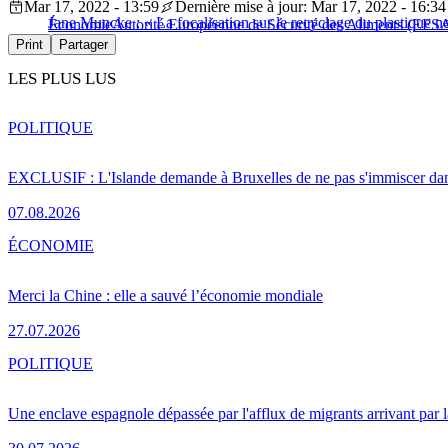
Mar 17, 2022 - 13:59
Dernière mise à jour: Mar 17, 2022 - 16:34
Jane Muncke : « La focalisation sur le recyclage du plastique n
Économie
Autorité Européenne de Sécurité des Aliments (EFS
Print
Partager
LES PLUS LUS
POLITIQUE
EXCLUSIF : L'Islande demande à Bruxelles de ne pas s'immiscer dan
07.08.2026
ÉCONOMIE
Merci la Chine : elle a sauvé l’économie mondiale
27.07.2026
POLITIQUE
Une enclave espagnole dépassée par l'afflux de migrants arrivant par 