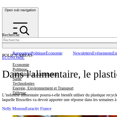
Open sub navigation
Recherche
Rapporteur
Politique
Économie
Newsletters
Evénements
Em
POLICY AREAS
ÉCONOMIE
Economie
Politique
Dans l'alimentaire, le plas
Agriculture et Alimentation
Santé
Technologies
Energie, Environnement et Transport
Défense
L’industrie alimentaire pourra-t-elle bientôt utiliser du plastique recy
laquelle Bruxelles va devoir apporter une réponse dans les semaines à 
Nelly Moussu
Euractiv France