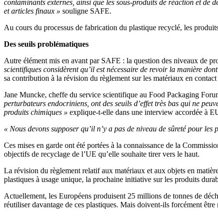
contaminants externes, ainsi que les sous-produits de réaction et de dé
et articles finaux »
souligne SAFE.
Au cours du processus de fabrication du plastique recyclé, les produi
Des seuils problématiques
Autre élément mis en avant par SAFE : la question des niveaux de produ
scientifiques considèrent qu’il est nécessaire de revoir la manière don
sa contribution à la révision du règlement sur les matériaux en contact
Jane Muncke, cheffe du service scientifique au Food Packaging Forum
perturbateurs endocriniens, ont des seuils d’effet très bas qui ne pe
produits chimiques »
explique-t-elle dans une interview accordée à
« Nous devons supposer qu’il n’y a pas de niveau de sûreté pour les pr
Ces mises en garde ont été portées à la connaissance de la Commission e
objectifs de recyclage de l’UE qu’elle souhaite tirer vers le haut.
La révision du règlement relatif aux matériaux et aux objets en matière 
plastiques à usage unique, la prochaine initiative sur les produits dura
Actuellement, les Européens produisent 25 millions de tonnes de déchet
réutiliser davantage de ces plastiques. Mais doivent-ils forcément être 