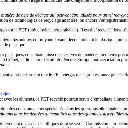
a Commission envisage d’introduire une obligation d’incorporation de 30
tière de type de déchets qui peuvent être utilisés pour un tel recycla
sation de technologies de recyclage adaptées, ou encore l’enregistrement 
es est le PET (polyethylene terephthalate). Il est dit “recyclé” lorsqu’u
anière mécanique, en broyant, lavant, décontaminant le plastique, puis e
t le plastique.
es plastiques, constituant ainsi des réserves de matières premières préc
répet, le directeur exécutif de Petcore-Europe, une association professi
voie. »
ent aussi performant que le PET vierge, mais qu’il est aussi plus écolog
lation
 avec les aliments, le PET recyclé pourrait servir d’emballage alimentai
on des consommateurs spécialisée dans les questions alimentaires, un r
stituants dans les denrées alimentaires dans des quantités susceptibles 
ulièrement des avis scientifiques dont se sert la Commission européenne,