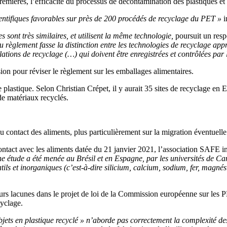
remières, l’efficacité du processus de décontamination des plastiques et 
ientifiques favorables sur près de 200 procédés de recyclage du PET »
i
ont très similaires, et utilisent la même technologie,
poursuit un re
 règlement fasse la distinction entre les technologies de recyclage appr
tallations de recyclage (…) qui doivent être enregistrées et contrôlées p
ion pour réviser le règlement sur les emballages alimentaires.
re plastique. Selon Christian Crépet, il y aurait 35 sites de recyclage en
 de matériaux recyclés.
 contact des aliments, plus particulièrement sur la migration éventuelle
ontact avec les aliments datée du 21 janvier 2021, l’association SAFE i
ne étude a été menée au Brésil et en Espagne, par les universités de 
tils et inorganiques (c’est-à-dire silicium, calcium, sodium, fer, magn
s lacunes dans le projet de loi de la Commission européenne sur les PE
cyclage.
t objets en plastique recyclé » n’aborde pas correctement la complexité 