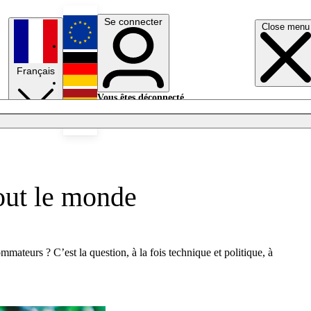
Se connecter
Close menu
English
Français
Deutsch
Vous êtes déconnecté.
Se connecter
Español
Lumières éteintes
tout le monde
ommateurs ? C’est la question, à la fois technique et politique, à