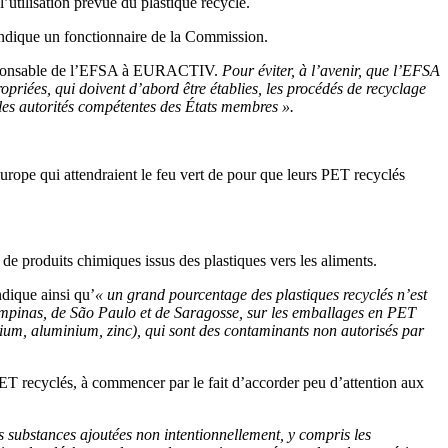
l’utilisation prévue du plastique recyclé.
ndique un fonctionnaire de la Commission.
sponsable de l’EFSA à EURACTIV.
Pour éviter, à l’avenir, que l’EFSA
opriées, qui doivent d’abord être établies, les procédés de recyclage
ar les autorités compétentes des États membres ».
 Europe qui attendraient le feu vert de pour que leurs PET recyclés
 de produits chimiques issus des plastiques vers les aliments.
ndique ainsi qu’
« un grand pourcentage des plastiques recyclés n’est
Campinas, de São Paulo et de Saragosse, sur les emballages en PET
ésium, aluminium, zinc), qui sont des contaminants non autorisés par
T recyclés, à commencer par le fait d’accorder peu d’attention aux
des substances ajoutées non intentionnellement, y compris les