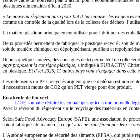
Dans le cadre du nouveau plan d’action pour l’économie circulaire, l
plastiques alimentaires d’ici à 2030.
« Le nouveau règlement aura pour but d’harmoniser les exigences en ma
comme un contrôle de la qualité lors de la collecte des déchets, l’utili
La matière plastique principalement utilisée pour fabriquer des emballag
Deux procédés permettent de fabriquer le plastique recyclé : soit de m
soit de manière chimique, en dépolymérisant, purifiant et repolymérisan
Depuis quelques années, des consignes de tri permettent de collecter d
pays proposent la consigne plastique,
a indiqué à EURACTIV Christian C
en plastique.
Et d’ici 2025, 11 autres pays vont s’engager dans cette 
Les défenseurs du PET recyclés arguent que ce matériau est non seulem
il nécessiterait moins de CO2 qu’un PET vierge pour être produit.
En attente de feu vert
L’UE souhaite réduire les emballages grâce à une nouvelle légis
Avec la révision du règlement sur le recyclage des matériaux en contact
Selon Safe Food Advocacy Europe (SAFE), une association de protecti
soient fabriqués de manière à ce qu’
« ils ne transfèrent pas leurs con
L’Autorité européenne de sécurité des aliments (EFSA), qui publie rég