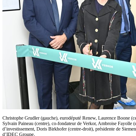
Christophe Grudler (gauche), eurodéputé Renew, Laurence Boone (cent
Sylvain Paineau (centre), co-fondateur de Verkor, Ambroise Fayolle (
d’investissement, Doris Birkhofer (centre-droit), présidente de Siemen
d’IDEC Groupe.