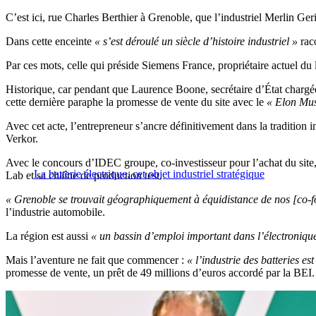
C’est ici, rue Charles Berthier à Grenoble, que l’industriel Merlin G
Dans cette enceinte
« s’est déroulé un siècle d’histoire industriel
»
rac
Par ces mots, celle qui préside Siemens France, propriétaire actuel du l
Historique, car pendant que Laurence Boone, secrétaire d’État chargé
cette dernière paraphe la promesse de vente du site avec le
«
Elon Mus
Avec cet acte, l’entrepreneur s’ancre définitivement dans la tradition in
Verkor.
Avec le concours d’IDEC groupe, co-investisseur pour l’achat du site,
La batterie électrique, cet objet industriel stratégique
Lab et sa chaîne de production test.
« Grenoble se trouvait géographiquement à équidistance de nos [co-fo
l’industrie automobile.
La région est aussi
« un bassin d’emploi important dans l’électronique
Mais l’aventure ne fait que commencer :
« l’industrie des batteries 
promesse de vente, un prêt de 49 millions d’euros accordé par la BEI.