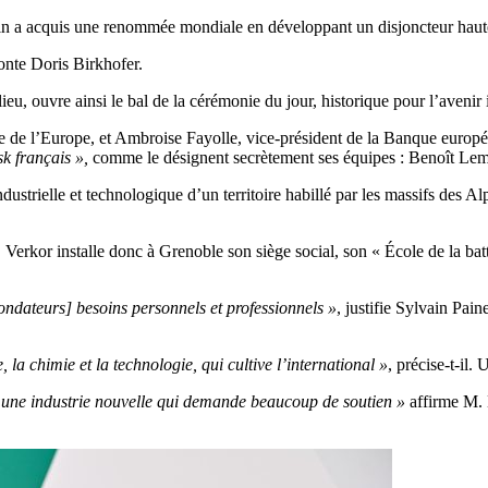
erin a acquis une renommée mondiale en développant un disjoncteur haut
onte Doris Birkhofer.
ieu, ouvre ainsi le bal de la cérémonie du jour, historique pour l’avenir
e de l’Europe, et Ambroise Fayolle, vice-président de la Banque europé
k français
»
,
comme le désignent secrètement ses équipes : Benoît Le
dustrielle et technologique d’un territoire habillé par les massifs des Alp
 Verkor installe donc à Grenoble son siège social, son « École de la ba
ndateurs] besoins personnels et professionnels »
, justifie Sylvain Pai
, la chimie et la technologie
, qui cultive l’international
»
, précise-t-il.
est une industrie nouvelle qui demande beaucoup de soutien »
affirme M. 