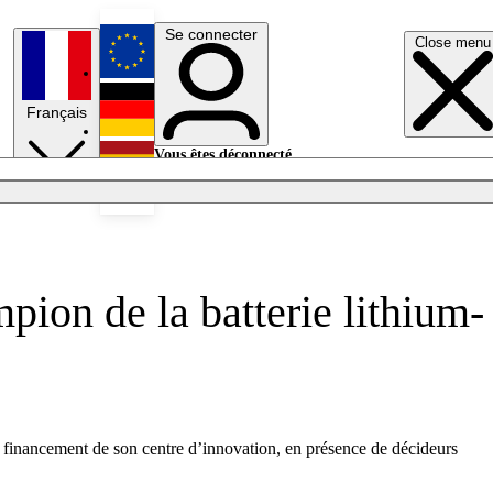
Se connecter
Close menu
English
Français
Deutsch
Vous êtes déconnecté.
Se connecter
Español
Lumières éteintes
pion de la batterie lithium-
le financement de son centre d’innovation, en présence de décideurs