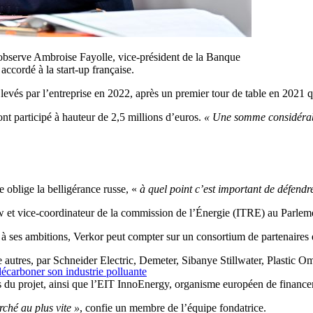
 observe Ambroise Fayolle, vice-président de la Banque
ccordé à la start-up française.
vés par l’entreprise en 2022, après un premier tour de table en 2021 qu
nt participé à hauteur de 2,5 millions d’euros.
« Une somme considéra
e oblige la belligérance russe, «
à quel point c’est important de défendr
 et vice-coordinateur de la commission de l’Énergie (ITRE) au Parlemen
e à ses ambitions, Verkor peut compter sur un
consortium de partenaires
ntre autres, par Schneider Electric, Demeter, Sibanye Stillwater, Plast
décarboner son industrie polluante
s du projet, ainsi que l’EIT InnoEnergy, organisme européen de finance
rché au plus vite »
, confie un membre de l’équipe fondatrice.