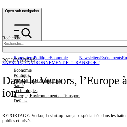
Open sub navigation
Recherche
Rapporteur
Politique
Économie
Newsletters
Evénements
Em
POLICY AREAS
ENERGIE, ENVIRONNEMENT ET TRANSPORT
Economie
Politique
Dans le Vercors, l’Europe à
Agriculture et Alimentation
Santé
ion
Technologies
Energie, Environnement et Transport
Défense
REPORTAGE. Verkor, la start-up française spécialisée dans les batteri
publics et privés.