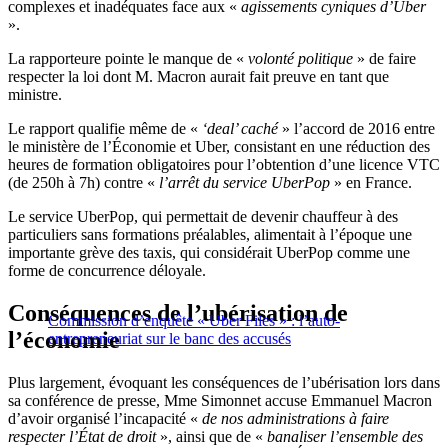
complexes et inadéquates face aux «
agissements cyniques d’Uber
».
La rapporteure pointe le manque de «
volonté politique
» de faire
respecter la loi dont M. Macron aurait fait preuve en tant que
ministre.
Le rapport qualifie même de «
‘deal’ caché
» l’accord de 2016 entre
le ministère de l’Économie et Uber, consistant en une réduction des
heures de formation obligatoires pour l’obtention d’une licence VTC
(de 250h à 7h) contre «
l’arrêt du service UberPop
» en France.
Le service UberPop, qui permettait de devenir chauffeur à des
particuliers sans formations préalables, alimentait à l’époque une
importante grève des taxis, qui considérait UberPop comme une
forme de concurrence déloyale.
Conséquences de l’ubérisation de
Commission d’enquête « Uber Files » : l’auto-
l’économie
entrepreneuriat sur le banc des accusés
Plus largement, évoquant les conséquences de l’ubérisation lors dans
sa conférence de presse, Mme Simonnet accuse Emmanuel Macron
d’avoir organisé l’incapacité «
de nos administrations à faire
respecter l’État de droit
», ainsi que de «
banaliser l’ensemble des