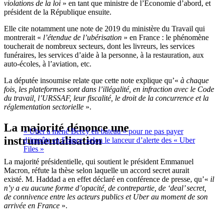
violations de la loi
» en tant que ministre de l’Économie d’abord, et
président de la République ensuite.
Elle cite notamment une note de 2019 du ministère du Travail qui
montrerait «
l’étendue de l’ubérisation
» en France : le phénomène
toucherait de nombreux secteurs, dont les livreurs, les services
funéraires, les services d’aide à la personne, à la restauration, aux
auto-écoles, à l’aviation, etc.
La députée insoumise relate que cette note explique qu’«
à chaque
fois, les plateformes sont dans l’illégalité, en infraction avec le Code
du travail, l’URSSAF, leur fiscalité, le droit de la concurrence et la
réglementation sectorielle
».
La majorité dénonce une
« Uber a mené Bercy en bateau » pour ne pas payer
instrumentalisation
d’impôts en France, selon le lanceur d’alerte des « Uber
Files »
La majorité présidentielle, qui soutient le président Emmanuel
Macron, réfute la thèse selon laquelle un accord secret aurait
existé.
M. Haddad a en effet déclaré en conférence de presse, qu’«
il
n’y a eu aucune forme d’opacité, de contrepartie, de ‘deal’ secret,
de connivence entre les acteurs publics et Uber au moment de son
arrivée en France
».