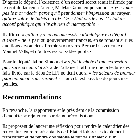
D’après le député, l’existence d’un accord secret serait infirmée par
le récit du lanceur d’alerte, M. MacGann, en personne :
«
je n’aime
pas le mot “deal” parce qu’il peut donner l’impression au citoyen
qu’une valise de billets circule. Ce n’était pas le cas. C’était un
accord politique qui n’avait rien d’inacceptable
».
Il affirme «
qu’il n’y a eu aucune espèce d’indulgence à l’égard
d’Uber
» de la part du gouvernement français, en se fondant sur les
auditions des anciens Premiers ministres Bernard Cazeneuve et
Manuel Valls, et d’autres responsables publics.
Pour le député, Mme Simonnet
« a fait le choix d’une couverture
partisane et complotiste »
de l’affaire. Il affirme que la lecture des
faits livrée par la députée LFI ne tient que si «
les acteurs de premier
plan ont menti sous serment
» – or cela est passible de poursuites
pénales.
Recommandations
En revanche, la rapporteure et le président de la commission
d’enquête se rejoignent sur deux préconisations.
Ils proposent de lancer une réflexion pour rendre le calendrier des
rencontres entre représentants de l’État et lobbyistes totalement
transparent et de rendre obligatoire le fait de signaler qu’un