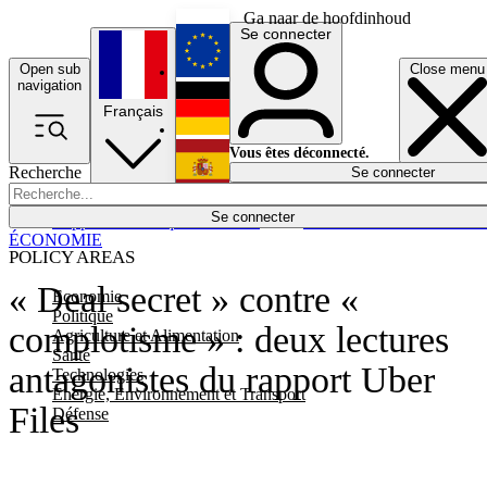
Ga naar de hoofdinhoud
Se connecter
Open sub
Close menu
English
navigation
Français
Deutsch
Vous êtes déconnecté.
Recherche
Se connecter
Español
Lumières éteintes
Se connecter
Rapporteur
Politique
Économie
Newsletters
Evénements
Em
ÉCONOMIE
POLICY AREAS
« Deal secret » contre «
Economie
Politique
complotisme » : deux lectures
Agriculture et Alimentation
Santé
antagonistes du rapport Uber
Technologies
Energie, Environnement et Transport
Files
Défense