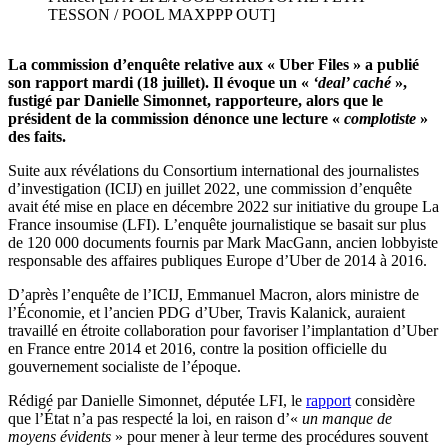
TESSON / POOL MAXPPP OUT]
La commission d’enquête relative aux « Uber Files » a publié
son rapport mardi (18 juillet). Il évoque un «
‘deal’ caché
»,
fustigé par Danielle Simonnet, rapporteure, alors que le
président de la commission dénonce une lecture «
complotiste
»
des faits.
Suite aux révélations du Consortium international des journalistes
d’investigation (ICIJ) en juillet 2022, une commission d’enquête
avait été mise en place en décembre 2022 sur initiative du groupe La
France insoumise (LFI). L’enquête journalistique se basait sur plus
de 120 000 documents fournis par Mark MacGann, ancien lobbyiste
responsable des affaires publiques Europe d’Uber de 2014 à 2016.
D’après l’enquête de l’ICIJ, Emmanuel Macron, alors ministre de
l’Économie, et l’ancien PDG d’Uber, Travis Kalanick, auraient
travaillé en étroite collaboration pour favoriser l’implantation d’Uber
en France entre 2014 et 2016, contre la position officielle du
gouvernement socialiste de l’époque.
Rédigé par Danielle Simonnet, députée LFI, le
rapport
considère
que l’État n’a pas respecté la loi, en raison d’«
un manque de
moyens évidents
» pour mener à leur terme des procédures souvent