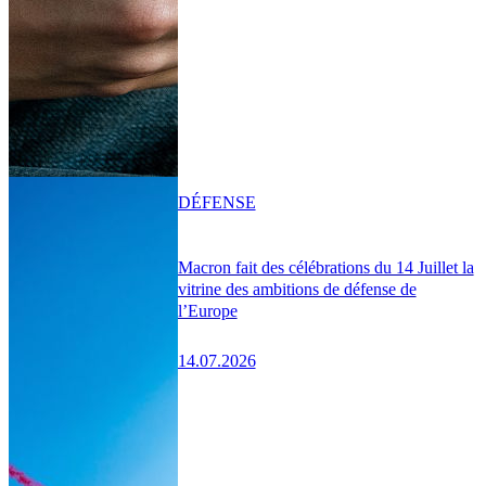
DÉFENSE
Macron fait des célébrations du 14 Juillet la
vitrine des ambitions de défense de
l’Europe
14.07.2026