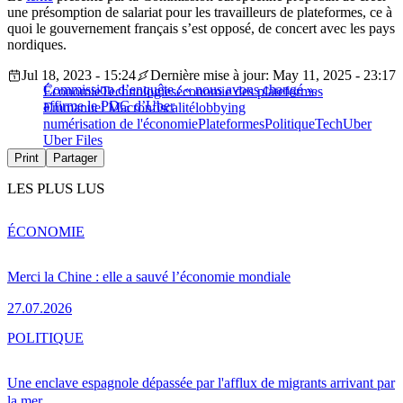
une présomption de salariat pour les travailleurs de plateformes, ce à
quoi le gouvernement français s’est opposé, de concert avec les pays
nordiques.
Jul 18, 2023 - 15:24
Dernière mise à jour: May 11, 2025 - 23:17
Commission d’enquête : « nous avons changé »,
Économie
Technologies
économie des plateformes
affirme le PDG d’Uber
Emmanuel Macron
fiscalité
lobbying
numérisation de l'économie
Plateformes
Politique
Tech
Uber
Uber Files
Print
Partager
LES PLUS LUS
ÉCONOMIE
Merci la Chine : elle a sauvé l’économie mondiale
27.07.2026
POLITIQUE
Une enclave espagnole dépassée par l'afflux de migrants arrivant par
la mer