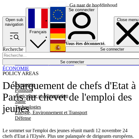
Ga naar de hoofdinhoud
Se connecter
Open sub
Close menu
English
navigation
Français
Deutsch
Vous êtes déconnecté.
Recherche
Se connecter
Español
Lumières éteintes
Se connecter
Rapporteur
Politique
Économie
Newsletters
Evénements
Em
ÉCONOMIE
POLICY AREAS
Débarquement de chefs d'Etat à
Economie
Politique
Paris au chevet de l'emploi des
Agriculture et Alimentation
Santé
jeunes
Technologies
Energie, Environnement et Transport
Défense
Le sommet sur l'emploi des jeunes réunit mardi 12 novembre 24
chefs d'Etat à l'Elysée. Plus une palanquée de dirigeants européens.