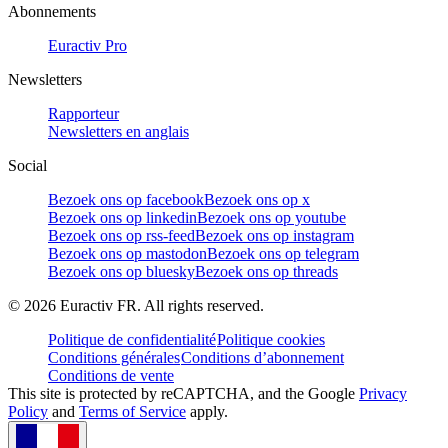
Abonnements
Euractiv Pro
Newsletters
Rapporteur
Newsletters en anglais
Social
Bezoek ons op facebook
Bezoek ons op x
Bezoek ons op linkedin
Bezoek ons op youtube
Bezoek ons op rss-feed
Bezoek ons op instagram
Bezoek ons op mastodon
Bezoek ons op telegram
Bezoek ons op bluesky
Bezoek ons op threads
©
2026
Euractiv FR. All rights reserved.
Politique de confidentialité
Politique cookies
Conditions générales
Conditions d’abonnement
Conditions de vente
This site is protected by reCAPTCHA, and the Google
Privacy
Policy
and
Terms of Service
apply.