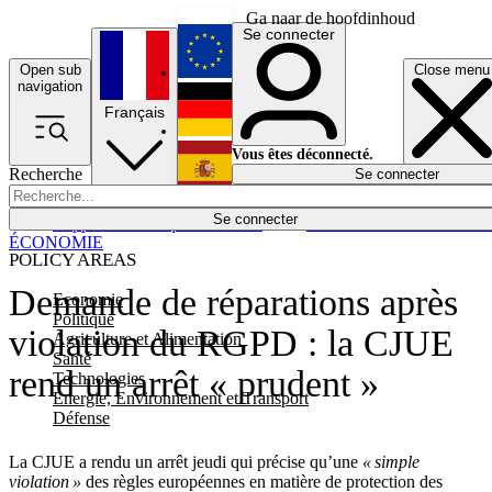
Ga naar de hoofdinhoud
Se connecter
Open sub
Close menu
English
navigation
Français
Deutsch
Vous êtes déconnecté.
Recherche
Se connecter
Español
Lumières éteintes
Se connecter
Rapporteur
Politique
Économie
Newsletters
Evénements
Em
ÉCONOMIE
POLICY AREAS
Demande de réparations après
Economie
Politique
violation du RGPD : la CJUE
Agriculture et Alimentation
Santé
rend un arrêt « prudent »
Technologies
Energie, Environnement et Transport
Défense
La CJUE a rendu un arrêt jeudi qui précise qu’une
« simple
violation »
des règles européennes en matière de protection des