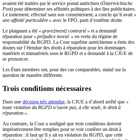
avaient été traitées par le service postal autrichien (
Österreichische
Post
) pour déterminer ses affinités politiques à des fins publicitaires.
Le traitement, effectué sans son consentement, a conclu qu’il avait
«
une affinité particulière »
avec le FPÖ, parti d’extrême droite.
Le plaignant a été
« grave[ment] contrarié »
et a demandé
réparation pour
« préjudice moral »
en vertu du régime de
responsabilité du RGPD. La Cour suprême autrichienne a émis des
doutes sur l’étendue des droits à réparation pour les dommages
matériels et immatériels sous le RGPD et a demandé à la CJUE de
se prononcer.
Les États membres ont, pour des cas comparables, statué sur la
question de manière différente.
Trois conditions nécessaires
Dans une
décision très attendue
, la CJUE a d’abord arrêté que
«
toute violation du RGPD n’ouvre pas, à elle seule, le droit à
réparation »
.
Au contraire, la Cour a souligné que trois conditions doivent
impérativement être remplies pour se voir conférer un droit à
réparation : il faut qu’il y ait eu violation du RGPD, que cette