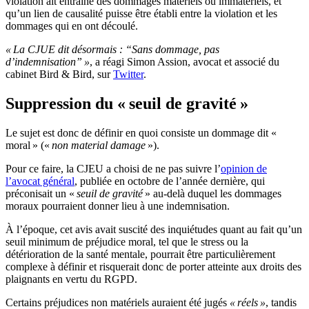
violation ait entraîné des dommages matériels ou immatériels, et
qu’un lien de causalité puisse être établi entre la violation et les
dommages qui en ont découlé.
« La CJUE dit désormais : “Sans dommage, pas
d’indemnisation” »
, a réagi Simon Assion, avocat et associé du
cabinet Bird & Bird, sur
Twitter
.
Suppression du « seuil de gravité »
Le sujet est donc de définir en quoi consiste un dommage dit «
moral » («
non material damage
»).
Pour ce faire, la CJEU a choisi de ne pas suivre l’
opinion de
l’avocat général
, publiée en octobre de l’année dernière, qui
préconisait un «
seuil de gravité
» au-delà duquel les dommages
moraux pourraient donner lieu à une indemnisation.
À l’époque, cet avis avait suscité des inquiétudes quant au fait qu’un
seuil minimum de préjudice moral, tel que le stress ou la
détérioration de la santé mentale, pourrait être particulièrement
complexe à définir et risquerait donc de porter atteinte aux droits des
plaignants en vertu du RGPD.
Certains préjudices non matériels auraient été jugés
« réels »
, tandis