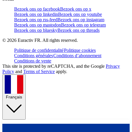
Bezoek ons op facebook
Bezoek ons op x
Bezoek ons op linkedin
Bezoek ons op youtube
Bezoek ons op rss-feed
Bezoek ons op instagram
Bezoek ons op mastodon
Bezoek ons op telegram
Bezoek ons op bluesky
Bezoek ons op threads
©
2026
Euractiv FR. All rights reserved.
Politique de confidentialité
Politique cookies
Conditions générales
Conditions d’abonnement
Conditions de vente
This site is protected by reCAPTCHA, and the Google
Privacy
Policy
and
Terms of Service
apply.
Français