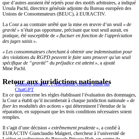
que d’autres auraient été rejetés pour des motifs arbitraires, a indiqué
Ursula Pachl, directrice générale adjointe du Bureau européen des
Unions de Consommateurs (BEUC), à EURACTIV.
La Cour a au contraire arrêté que la mise en œuvre d’un seuil
« de
gravité »
n’était pas opportune, précisant que tout seuil aurait, en
pratique, été susceptible de
« fluctuer en fonction de l’appréciation
des juges saisis »
.
« Les consommateurs cherchant à obtenir une indemnisation pour
des violations du RGPD peuvent le faire sans prouver qu’un seuil
spécifique de “gravité” du préjudice est atteint »
, a ajouté
Mme Pachl.
Retour aux juridictions nationales
Données privées : l’Allemagne enquête aussi sur
ChatGPT
En ce qui concerne les règles établissant l’évaluation des dommages,
la Cour a établi qu’il incomberait à chaque juridiction nationale
« de
fixer les modalités des actions »
qui déterminent l’étendue de la
réparation, en supposant que les trois conditions nécessaires soient
remplies.
Il s’agit d’une décision
« extrêmement prudente »
, a confié à
EURACTIV Gianclaudio Malgieri, chercheur à l’université de
Leiden et codirecteur du Brussels Privacy Hub, un centre de