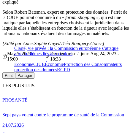
expliqué.
Selon Robert Bateman, expert en protection des données, l’arrêt de
la CJUE pourrait conduire à du «
forum-shopping
», qui est une
pratique par laquelle les entreprises choisissent la juridiction dans
laquelle elles s’établissent en fonction de la rigueur avec laquelle les
tribunaux nationaux évaluent des dommages immatériels.
[Édité par Anne-Sophie Gayet/Théo Bourgery-Gonse]
Clarté, vie privée : la Commission européenne s’attaque
May 5, 2023 -
aux problèmes liés aux cookies
Dernière mise à jour: Aug 24, 2023 -
15:00
18:33
Économie
CJUE
Économie
Protection des Consommateurs
protection des données
RGPD
Print
Partager
LES PLUS LUS
PRO
SANTÉ
Sept pays votent contre le programme de santé de la Commission
24.07.2026