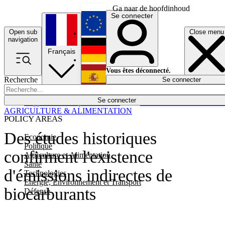
Ga naar de hoofdinhoud
Se connecter
Open sub
Close menu
English
navigation
Français
Deutsch
Vous êtes déconnecté.
Recherche
Se connecter
Español
Lumières éteintes
Se connecter
Rapporteur
Politique
Économie
Newsletters
Evénements
Em
AGRICULTURE & ALIMENTATION
POLICY AREAS
Des études historiques
Economie
Politique
confirment l'existence
Agriculture et Alimentation
Santé
d'émissions indirectes de
Technologies
Energie, Environnement et Transport
biocarburants
Défense