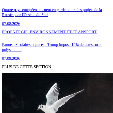
Quatre pays européens mettent en garde contre les projets de la
Russie pour l'Ossétie du Sud
07.08.2026
PRO
ENERGIE, ENVIRONNEMENT ET TRANSPORT
Panneaux solaires et puces : Trump impose 15% de taxes sur le
polysilicium
07.08.2026
PLUS DE CETTE SECTION