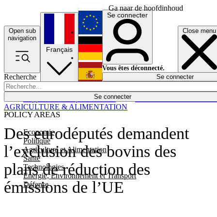
Ga naar de hoofdinhoud
Se connecter
Open sub
Close menu
English
navigation
Français
Deutsch
Vous êtes déconnecté.
Recherche
Se connecter
Español
Lumières éteintes
Se connecter
Rapporteur
Politique
Économie
Newsletters
Evénements
Em
AGRICULTURE & ALIMENTATION
POLICY AREAS
Des eurodéputés demandent
Economie
Politique
l’exclusion des bovins des
Agriculture et Alimentation
Santé
plans de réduction des
Technologies
Energie, Environnement et Transport
émissions de l’UE
Défense