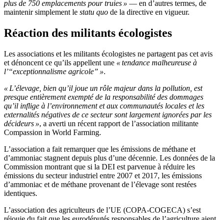
plus de 750 emplacements pour truies »
— en d’autres termes, de
maintenir simplement le
statu quo
de la directive en vigueur.
Réaction des militants écologistes
Les associations et les militants écologistes ne partagent pas cet avis
et dénoncent ce qu’ils appellent une
« tendance malheureuse à
l’“exceptionnalisme agricole” »
.
« L’élevage, bien qu’il joue un rôle majeur dans la pollution, est
presque entièrement exempté de la responsabilité des dommages
qu’il inflige à l’environnement et aux communautés locales et les
externalités négatives de ce secteur sont largement ignorées par les
décideurs »
, a averti un récent rapport de l’association militante
Compassion in World Farming.
L’association a fait remarquer que les émissions de méthane et
d’ammoniac stagnent depuis plus d’une décennie. Les données de la
Commission montrant que si la DEI est parvenue à réduire les
émissions du secteur industriel entre 2007 et 2017, les émissions
d’ammoniac et de méthane provenant de l’élevage sont restées
identiques.
L’association des agriculteurs de l’UE (COPA-COGECA) s’est
réjouie du fait que les eurodéputés responsables de l’agriculture aient