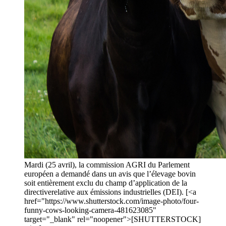
Mardi (25 avril), la commission AGRI du Parlement
européen a demandé dans un avis que l’élevage bovin
soit entièrement exclu du champ d’application de la
directiverelative aux émissions industrielles (DEI). [<a
href="https://www.shutterstock.com/image-photo/four-
funny-cows-looking-camera-481623085"
target="_blank" rel="noopener">[SHUTTERSTOCK]