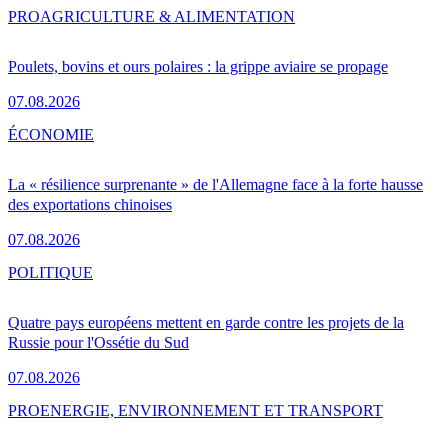
PRO
AGRICULTURE & ALIMENTATION
Poulets, bovins et ours polaires : la grippe aviaire se propage
07.08.2026
ÉCONOMIE
La « résilience surprenante » de l'Allemagne face à la forte hausse
des exportations chinoises
07.08.2026
POLITIQUE
Quatre pays européens mettent en garde contre les projets de la
Russie pour l'Ossétie du Sud
07.08.2026
PRO
ENERGIE, ENVIRONNEMENT ET TRANSPORT