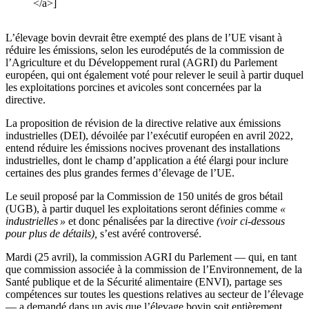
</a>]
L’élevage bovin devrait être exempté des plans de l’UE visant à
réduire les émissions, selon les eurodéputés de la commission de
l’Agriculture et du Développement rural (AGRI) du Parlement
européen, qui ont également voté pour relever le seuil à partir duquel
les exploitations porcines et avicoles sont concernées par la
directive.
La proposition de révision de la directive relative aux émissions
industrielles (DEI), dévoilée par l’exécutif européen en avril 2022,
entend réduire les émissions nocives provenant des installations
industrielles, dont le champ d’application a été élargi pour inclure
certaines des plus grandes fermes d’élevage de l’UE.
Le seuil proposé par la Commission de 150 unités de gros bétail
(UGB), à partir duquel les exploitations seront définies comme
«
industrielles »
et donc pénalisées par la directive
(voir ci-dessous
pour plus de détails),
s’est avéré controversé.
Mardi (25 avril), la commission AGRI du Parlement — qui, en tant
que commission associée à la commission de l’Environnement, de la
Santé publique et de la Sécurité alimentaire (ENVI), partage ses
compétences sur toutes les questions relatives au secteur de l’élevage
— a demandé dans un avis que l’élevage bovin soit entièrement