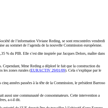
Société de l’information Viviane Reding, se sont rencontrées vendredi
t mise au sommet de l’agenda de la nouvelle Commission européenne.
,35 % du PIB. Elle s’est dite inspirée par Jacques Delors, maître dans
ées. Cependant, Mme Reding a déploré le fait que la construction du
s les zones rurales (
EURACTIV 29/01/09
). Cela s’explique par le
es cinq années passées à la tête de la Commission, le président Barroso
ait aussi une communauté de consommateurs. Cette intervention a
s, a-t-il dit.
riorité de l’UE devrait être de travailler à l’objectif d’une Europe