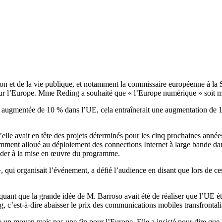
ion et de la vie publique, et notamment la commissaire européenne à la 
» pour l’Europe. Mme Reding a souhaité que « l’Europe numérique » soi
it augmentée de 10 % dans l’UE, cela entraînerait une augmentation de 1
u’elle avait en tête des projets déterminés pour les cinq prochaines ann
emment alloué au déploiement des connections Internet à large bande dan
rocéder à la mise en œuvre du programme.
, qui organisait l’événement, a défié l’audience en disant que lors de c
nt que la grande idée de M. Barroso avait été de réaliser que l’UE ét
 c’est-à-dire abaisser le prix des communications mobiles transfrontalière
 moyen mais pas une fin pour l’Europe. Elle a insisté pour dire que la p