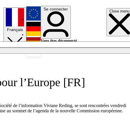
Se connecter
Close menu
English
Français
Deutsch
Vous êtes déconnecté.
Se connecter
Español
Lumières éteintes
pour l’Europe [FR]
Société de l’information Viviane Reding, se sont rencontrées vendredi
t mise au sommet de l’agenda de la nouvelle Commission européenne.