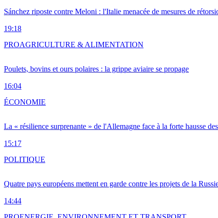
Sánchez riposte contre Meloni : l'Italie menacée de mesures de rétorsi
19:18
PRO
AGRICULTURE & ALIMENTATION
Poulets, bovins et ours polaires : la grippe aviaire se propage
16:04
ÉCONOMIE
La « résilience surprenante » de l'Allemagne face à la forte hausse de
15:17
POLITIQUE
Quatre pays européens mettent en garde contre les projets de la Russi
14:44
PRO
ENERGIE, ENVIRONNEMENT ET TRANSPORT