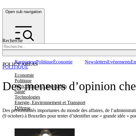
Open sub navigation
Recherche
Rapporteur
Politique
Économie
Newsletters
Evénements
Em
POLICY AREAS
POLITIQUE
Economie
Politique
Des meneurs d’opinion cher
Agriculture et Alimentation
Santé
Technologies
Energie, Environnement et Transport
Défense
Des personnalités importantes du monde des affaires, de l’administrat
(9 octobre) à Bruxelles pour tenter d’identifier une « grande idée 