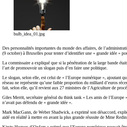
bulb_idea_01.jpg
Des personnalités importantes du monde des affaires, de l’administrat
(9 octobre) à Bruxelles pour tenter d’identifier une « grande idée 
La commissaire a expliqué que si la pénétration de la large bande éta
l’art de promouvoir un slogan puis d’en faire une politique.
Le slogan, selon elle, est celui de « l’Europe numérique », ajoutant q
réseau ne représente qu’une faible proportion du milliard d’euros réc
fait, selon elle, qu’il revient aux 27 ministres de l’Agriculture de p
Giles Merrit, secrétaire général du think tank « Les amis de l’Europe »
n’avait pas défendu de « grande idée ».
Mark MacGann, de Weber Shadwick, a exprimé son désaccord, expliqua
aidé en réalité à mettre en avant la plus grande réussite de Mme Reding,
Kirsty Hugues d’Oxfam a estimé que l’Europe numérique pouvait être un