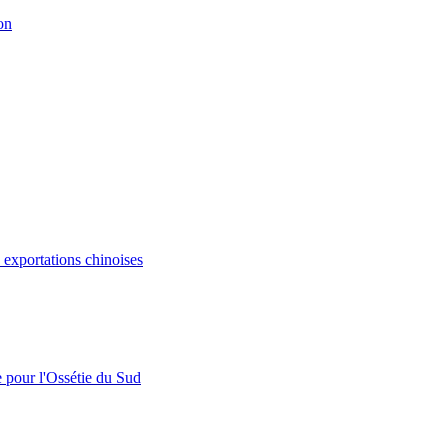
on
s exportations chinoises
e pour l'Ossétie du Sud