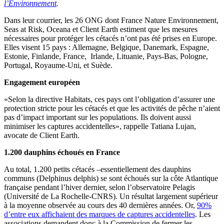
l’Environnement
.
Dans leur courrier, les 26 ONG dont France Nature Environnement,
Seas at Risk, Oceana et Client Earth estiment que les mesures
nécessaires pour protéger les cétacés n’ont pas été prises en Europe.
Elles visent 15 pays : Allemagne, Belgique, Danemark, Espagne,
Estonie, Finlande, France, Irlande, Lituanie, Pays-Bas, Pologne,
Portugal, Royaume-Uni, et Suède.
Engagement européen
«Selon la directive Habitats, ces pays ont l’obligation d’assurer une
protection stricte pour les cétacés et que les activités de pêche n’aient
pas d’impact important sur les populations. Ils doivent aussi
minimiser les captures accidentelles», rappelle Tatiana Lujan,
avocate de Client Earth.
1.200 dauphins échoués en France
Au total, 1.200 petits cétacés –essentiellement des dauphins
communs (Delphinus delphis) se sont échoués sur la côte Atlantique
française pendant l’hiver dernier, selon l’observatoire Pelagis
(Université de La Rochelle-CNRS). Un résultat largement supérieur
à la moyenne observée au cours des 40 dernières années. Or,
90%
d’entre eux affichaient des marques de captures accidentelles
. Les
associations demandent donc à la Commission de fermer les