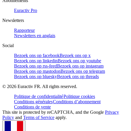
Abonnements
Euractiv Pro
Newsletters
Rapporteur
Newsletters en anglais
Social
Bezoek ons op facebook
Bezoek ons op x
Bezoek ons op linkedin
Bezoek ons op youtube
Bezoek ons op rss-feed
Bezoek ons op instagram
Bezoek ons op mastodon
Bezoek ons op telegram
Bezoek ons op bluesky
Bezoek ons op threads
©
2026
Euractiv FR. All rights reserved.
Politique de confidentialité
Politique cookies
Conditions générales
Conditions d’abonnement
Conditions de vente
This site is protected by reCAPTCHA, and the Google
Privacy
Policy
and
Terms of Service
apply.