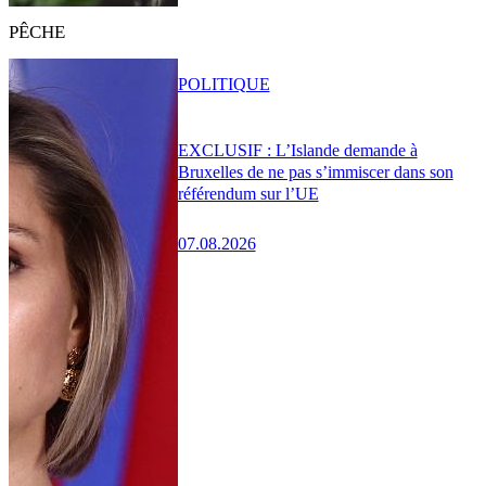
PÊCHE
POLITIQUE
EXCLUSIF : L’Islande demande à
Bruxelles de ne pas s’immiscer dans son
référendum sur l’UE
07.08.2026