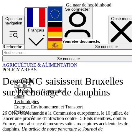
Ga naar de hoofdinhoud
Se connecter
Open sub
Close menu
English
navigation
Français
Deutsch
Vous êtes déconnecté.
Recherche
Se connecter
Español
Lumières éteintes
Se connecter
Rapporteur
Politique
Économie
Newsletters
Evénements
Em
AGRICULTURE & ALIMENTATION
POLICY AREAS
Des ONG saisissent Bruxelles
Economie
Politique
sur l'échouage de dauphins
Agriculture et Alimentation
Santé
Technologies
Energie, Environnement et Transport
Défense
26 ONG ont demandé à la Commission européenne, le 10 juillet, de
lancer une procédure d’infraction contre 15 États membres, dont la
France, pour absence de mesures suite aux captures accidentelles de
dauphins.
Un article de notre partenaire le Journal de