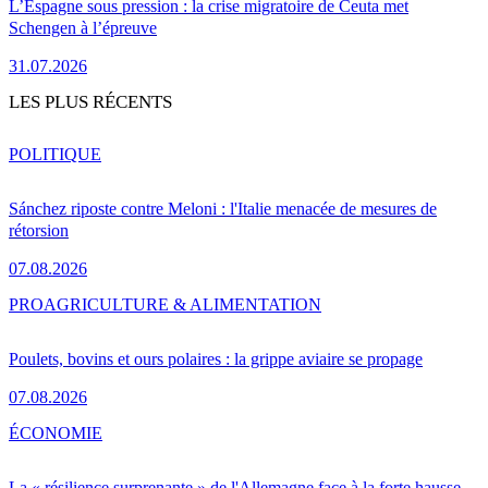
L’Espagne sous pression : la crise migratoire de Ceuta met
Schengen à l’épreuve
31.07.2026
LES PLUS RÉCENTS
POLITIQUE
Sánchez riposte contre Meloni : l'Italie menacée de mesures de
rétorsion
07.08.2026
PRO
AGRICULTURE & ALIMENTATION
Poulets, bovins et ours polaires : la grippe aviaire se propage
07.08.2026
ÉCONOMIE
La « résilience surprenante » de l'Allemagne face à la forte hausse