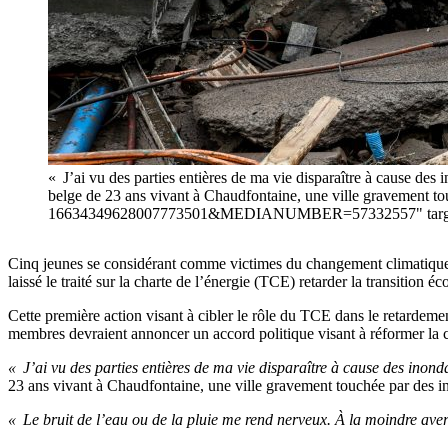
« J’ai vu des parties entières de ma vie disparaître à cause des 
belge de 23 ans vivant à Chaudfontaine, une ville gravement tou
16634349628007773501&MEDIANUMBER=57332557" targe
Cinq jeunes se considérant comme victimes du changement climatique o
laissé le traité sur la charte de l’énergie (TCE) retarder la transition é
Cette première action visant à cibler le rôle du TCE dans le retardement
membres devraient annoncer un accord politique visant à réformer la 
« J’ai vu des parties entières de ma vie disparaître à cause des inonda
23 ans vivant à Chaudfontaine, une ville gravement touchée par des in
« Le bruit de l’eau ou de la pluie me rend nerveux. À la moindre avers