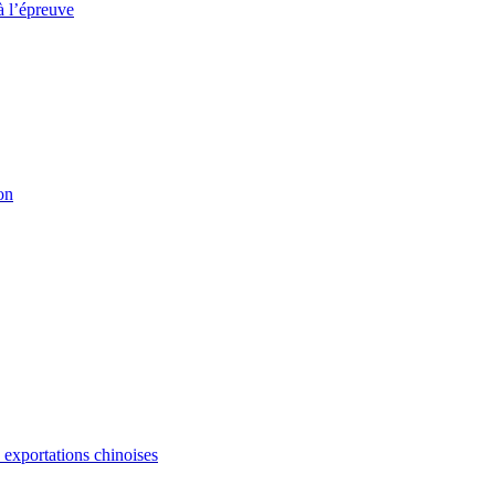
à l’épreuve
on
s exportations chinoises