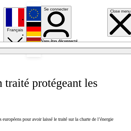
Se connecter
Close menu
English
Français
Deutsch
Vous êtes déconnecté.
Se connecter
Español
Lumières éteintes
 traité protégeant les
ropéens pour avoir laissé le traité sur la charte de l’énergie