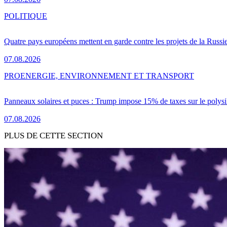
POLITIQUE
Quatre pays européens mettent en garde contre les projets de la Russi
07.08.2026
PRO
ENERGIE, ENVIRONNEMENT ET TRANSPORT
Panneaux solaires et puces : Trump impose 15% de taxes sur le polysi
07.08.2026
PLUS DE CETTE SECTION