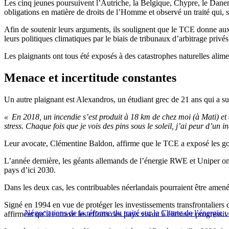
Les cinq jeunes poursuivent l’Autriche, la Belgique, Chypre, le Dane
obligations en matière de droits de l’Homme et observé un traité qui, 
Afin de soutenir leurs arguments, ils soulignent que le TCE donne aux
leurs politiques climatiques par le biais de tribunaux d’arbitrage pri
Les plaignants ont tous été exposés à des catastrophes naturelles alim
Menace et incertitude constantes
Un autre plaignant est Alexandros, un étudiant grec de 21 ans qui a sub
« En 2018, un incendie s’est produit à 18 km de chez moi (à Mati) et
stress. Chaque fois que je vois des pins sous le soleil, j’ai peur d’un 
Leur avocate, Clémentine Baldon, affirme que le TCE a exposé les gou
L’année dernière, les géants allemands de l’énergie RWE et Uniper ont
pays d’ici 2030.
Dans les deux cas, les contribuables néerlandais pourraient être amené
Signé en 1994 en vue de protéger les investissements transfrontaliers 
Négociations de la réforme du traité sur la Charte de l’énergie :
affirment qu’il entrave les efforts des pays visant à éliminer progressi