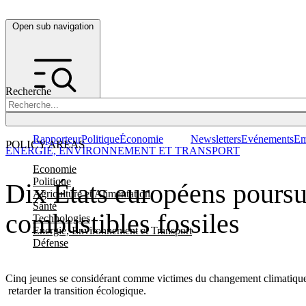
Open sub navigation
Recherche
Rapporteur
Politique
Économie
Newsletters
Evénements
Em
POLICY AREAS
ENERGIE, ENVIRONNEMENT ET TRANSPORT
Economie
Politique
Dix États européens poursuiv
Agriculture et Alimentation
Santé
combustibles fossiles
Technologies
Energie, Environnement et Transport
Défense
Cinq jeunes se considérant comme victimes du changement climatique ont
retarder la transition écologique.