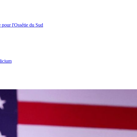
e pour l'Ossétie du Sud
licium