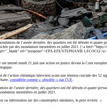
inondations de l’année dernière, des quartiers ont été détruits et quatre 
chée par des inondations meurtrières en juillet 2021. [<a href="https:/
t="_blank" rel="noopener">EPA-EFE/STEPHANIE LECOCQ</a>
nt intenté mardi 21 juin une action en justice devant la Cour européen
cologique.
 de l’action climatique intervient avant une réunion cruciale des 52 sign
charte,
considérée comme
« obsolète »
par l’UE
.
tions de l’année dernière, des quartiers ont été détruits et quatre pers
ondations meurtrières en juillet 2021.
e ou information sur des catastrophes similaires, la peur revient. »