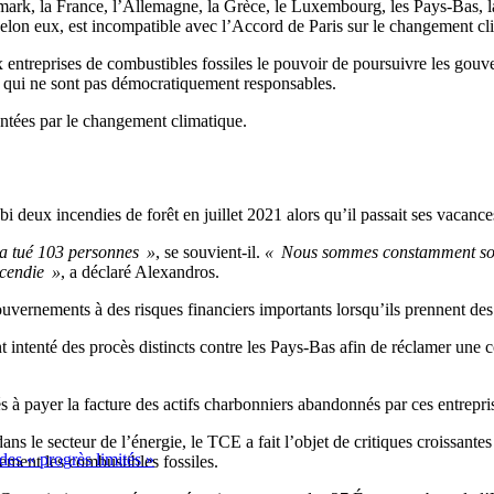
mark, la France, l’Allemagne, la Grèce, le Luxembourg, les Pays-Bas, l
selon eux, est incompatible avec l’Accord de Paris sur le changement cl
 entreprises de combustibles fossiles le pouvoir de poursuivre les gou
vés qui ne sont pas démocratiquement responsables.
entées par le changement climatique.
i deux incendies de forêt en juillet 2021 alors qu’il passait ses vacance
 a tué 103 personnes »
, se souvient-il.
« Nous sommes constamment sous l
incendie »
, a déclaré Alexandros.
vernements à des risques financiers importants lorsqu’ils prennent des
 intenté des procès distincts contre les Pays-Bas afin de réclamer une
s à payer la facture des actifs charbonniers abandonnés par ces entrepri
dans le secteur de l’énergie, le TCE a fait l’objet de critiques croissa
 des « progrès limités »
vement les combustibles fossiles.