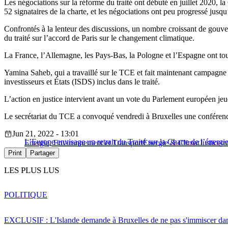
Les négociations sur la réforme du traité ont débuté en juillet 2020
52 signataires de la charte, et les négociations ont peu progressé jusqu
Confrontés à la lenteur des discussions, un nombre croissant de gouv
du traité sur l’accord de Paris sur le changement climatique.
La France, l’Allemagne, les Pays-Bas, la Pologne et l’Espagne ont tous s
Yamina Saheb, qui a travaillé sur le TCE et fait maintenant campagne pou
investisseurs et États (ISDS) inclus dans le traité.
L’action en justice intervient avant un vote du Parlement européen jeu
Le secrétariat du TCE a convoqué vendredi à Bruxelles une conférence 
Jun 21, 2022 - 13:01
L’Europe envisage un retrait du Traité sur la Charte de l’énergi
Energie, Environnement et Transport
Energie & Climat
Justice
tr
Print
Partager
LES PLUS LUS
POLITIQUE
EXCLUSIF : L'Islande demande à Bruxelles de ne pas s'immiscer dan