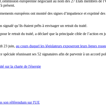
, la Commission européenne négociant au nom des 27 États membres de l
’à présent.
ernements européens ont montré des signes d’impatience et exprimé des
ignalé qu’ils étaient prêts à envisager un retrait du traité.
r le retrait du traité, a déclaré que la principale cible de l’action en 
di 23 juin,
au cours duquel les législateurs exposeront leurs lignes ro
spéciale réunissant ses 52 signataires afin de parvenir à un accord pol
e
aité sur la charte de l'énergie
s son référendum sur l'UE