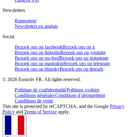
Newsletters
Rapporteur
Newsletters en anglais
Social
Bezoek ons op facebook
Bezoek ons op x
Bezoek ons op linkedin
Bezoek ons op youtube
Bezoek ons op rss-feed
Bezoek ons op instagram
Bezoek ons op mastodon
Bezoek ons op telegram
Bezoek ons op bluesky
Bezoek ons op threads
©
2026
Euractiv FR. All rights reserved.
Politique de confidentialité
Politique cookies
Conditions générales
Conditions d’abonnement
Conditions de vente
This site is protected by reCAPTCHA, and the Google
Privacy
Policy
and
Terms of Service
apply.