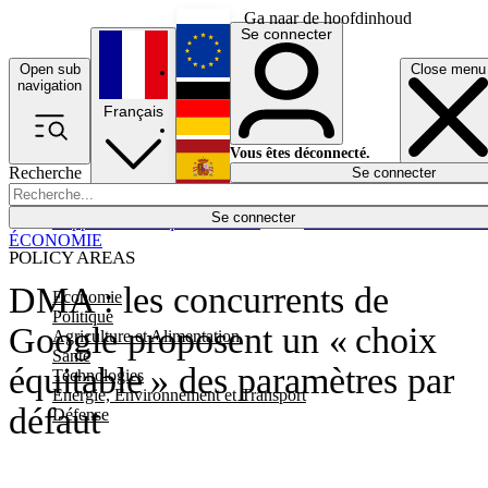
Ga naar de hoofdinhoud
Se connecter
Open sub
Close menu
English
navigation
Français
Deutsch
Vous êtes déconnecté.
Recherche
Se connecter
Español
Lumières éteintes
Se connecter
Rapporteur
Politique
Économie
Newsletters
Evénements
Em
ÉCONOMIE
POLICY AREAS
DMA : les concurrents de
Economie
Politique
Google proposent un « choix
Agriculture et Alimentation
Santé
équitable » des paramètres par
Technologies
Energie, Environnement et Transport
défaut
Défense