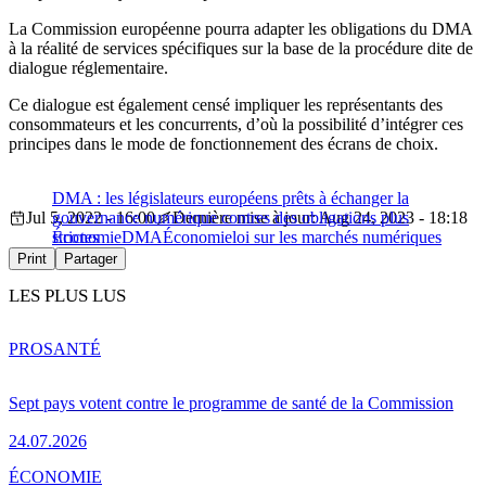
La Commission européenne pourra adapter les obligations du DMA
à la réalité de services spécifiques sur la base de la procédure dite de
dialogue réglementaire.
Ce dialogue est également censé impliquer les représentants des
consommateurs et les concurrents, d’où la possibilité d’intégrer ces
principes dans le mode de fonctionnement des écrans de choix.
DMA : les législateurs européens prêts à échanger la
Jul 5, 2022 - 16:00
gouvernance numérique contres des obligations plus
Dernière mise à jour: Aug 24, 2023 - 18:18
strictes
Économie
DMA
Économie
loi sur les marchés numériques
Print
Partager
LES PLUS LUS
PRO
SANTÉ
Sept pays votent contre le programme de santé de la Commission
24.07.2026
ÉCONOMIE