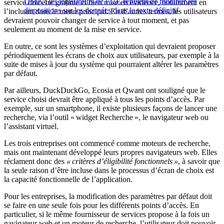
DMA : les législateurs de l’UE refusent de modifier les
service doit être gratuite et bien mise en évidence, notamment en
dispositions sur les données dans le texte définitif
l’incluant dans le menu principal. En d’autres termes, les utilisateurs
devraient pouvoir changer de service à tout moment, et pas
seulement au moment de la mise en service.
En outre, ce sont les systèmes d’exploitation qui devraient proposer
périodiquement les écrans de choix aux utilisateurs, par exemple à la
suite de mises à jour du système qui pourraient altérer les paramètres
par défaut.
Par ailleurs, DuckDuckGo, Ecosia et Qwant ont souligné que le
service choisi devrait être appliqué à tous les points d’accès. Par
exemple, sur un smartphone, il existe plusieurs façons de lancer une
recherche, via l’outil « widget Recherche », le navigateur web ou
l’assistant virtuel.
Les trois entreprises ont commencé comme moteurs de recherche,
mais ont maintenant développé leurs propres navigateurs web. Elles
réclament donc des
« critères d’éligibilité fonctionnels »
, à savoir que
la seule raison d’être incluse dans le processus d’écran de choix est
la capacité fonctionnelle de l’application.
Pour les entreprises, la modification des paramètres par défaut doit
se faire en une seule fois pour les différents points d’accès. En
particulier, si le même fournisseur de services propose à la fois un
navigateur web et un moteur de recherche, l’utilisateur doit pouvoir