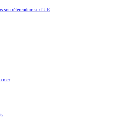
s son référendum sur l'UE
la mer
ts