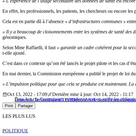
« L’expérience de l’usage secondaire des données de santé est encore t
En effet, les professionnels, les patients, les chercheurs ou encore les
Cela est en partie dû à l’absence
« d’infrastructures communes »
entr
« Il y a beaucoup de cloisonnements entre les systèmes de santé des d
génomiques.
Selon Mme Raffaelli, il faut
« garantir un cadre cohérent pour la seco
t-elle ajouté.
C’est dans ce contexte qu’ont été lancés le projet pilote et les cas d’ét
En mai dernier, la Commission européenne a publié le projet de loi du
«
L’impulsion politique pour que cela se produise est maintenant. La q
Oct 13, 2022 - 17:09
Dernière mise à jour: Oct 14, 2022 - 11:17
Data Act : la Commission européenne met en avant les obligati
Économie
Technologies
COVID
données de santé
Économie
espa
Print
Partager
LES PLUS LUS
POLITIQUE