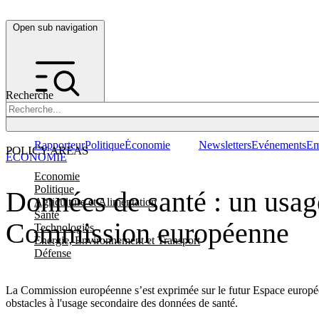
Open sub navigation
Recherche
Rapporteur
Politique
Économie
Newsletters
Evénements
Em
POLICY AREAS
ÉCONOMIE
Economie
Politique
Données de santé : un usage
Agriculture et Alimentation
Santé
Commission européenne
Technologies
Energie, Environnement et Transport
Défense
La Commission européenne s’est exprimée sur le futur Espace europée
obstacles à l'usage secondaire des données de santé.