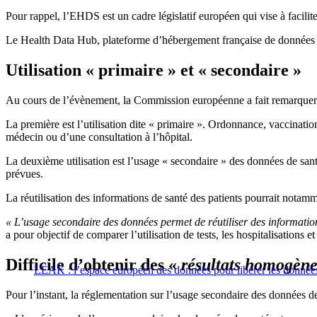
Pour rappel, l’EHDS est un cadre législatif européen qui vise à facili
Le Health Data Hub, plateforme d’hébergement française de données d
Utilisation « primaire » et « secondaire »
Au cours de l’évènement, la Commission européenne a fait remarquer qu
La première est l’utilisation dite « primaire ». Ordonnance, vaccinati
médecin ou d’une consultation à l’hôpital.
La deuxième utilisation est l’usage « secondaire » des données de santé
prévues.
La réutilisation des informations de santé des patients pourrait no
« L’usage secondaire des données permet de réutiliser des information
a pour objectif de comparer l’utilisation de tests, les hospitalisations 
Difficile d’obtenir des «
résultats homogène
LEAK : l’espace européen des données pour libérer les données
Pour l’instant, la réglementation sur l’usage secondaire des données d