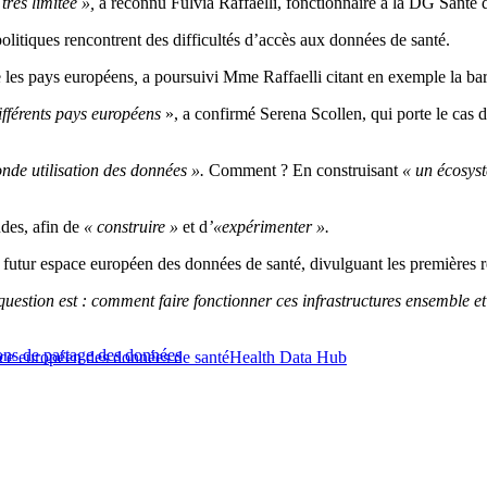
rès limitée »,
a reconnu Fulvia Raffaelli, fonctionnaire à la DG Santé
 politiques rencontrent des difficultés d’accès aux données de santé.
e les pays européens
,
a poursuivi Mme Raffaelli citant en exemple la barr
ifférents pays européens
», a confirmé Serena Scollen, qui porte le cas d
nde utilisation des données ».
Comment ? En construisant
« un écosys
udes, afin de
« construire »
et d
’«expérimenter ».
 futur espace européen des données de santé, divulguant les premières 
uestion est : comment faire fonctionner ces infrastructures ensemble et
ons de partage des données
ce européen des données de santé
Health Data Hub