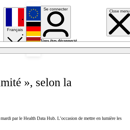
Se connecter
Close menu
English
Français
Deutsch
Vous êtes déconnecté.
Se connecter
Español
Lumières éteintes
mité », selon la
mardi par le Health Data Hub. L’occasion de mettre en lumière les