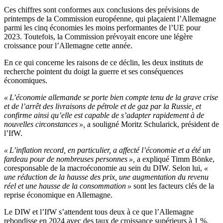
Ces chiffres sont conformes aux conclusions des prévisions de
printemps de la Commission européenne, qui plaçaient l’Allemagne
parmi les cinq économies les moins performantes de l’UE pour
2023. Toutefois, la Commission prévoyait encore une légère
croissance pour l’Allemagne cette année.
En ce qui concerne les raisons de ce déclin, les deux instituts de
recherche pointent du doigt la guerre et ses conséquences
économiques.
« L’économie allemande se porte bien compte tenu de la grave crise
et de l’arrêt des livraisons de pétrole et de gaz par la Russie, et
confirme ainsi qu’elle est capable de s’adapter rapidement à de
nouvelles circonstances »,
a souligné Moritz Schularick, président de
l’IfW.
« L’inflation record, en particulier, a affecté l’économie et a été un
fardeau pour de nombreuses personnes »,
a expliqué Timm Bönke,
coresponsable de la macroéconomie au sein du DIW. Selon lui,
«
une réduction de la hausse des prix, une augmentation du revenu
réel et une hausse de la consommation »
sont les facteurs clés de la
reprise économique en Allemagne.
Le DIW et l’IfW s’attendent tous deux à ce que l’Allemagne
rebondisse en 2024 avec des taux de croissance supérieurs à 1 %.