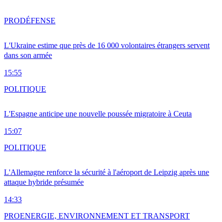
PRO
DÉFENSE
L'Ukraine estime que près de 16 000 volontaires étrangers servent
dans son armée
15:55
POLITIQUE
L'Espagne anticipe une nouvelle poussée migratoire à Ceuta
15:07
POLITIQUE
L'Allemagne renforce la sécurité à l'aéroport de Leipzig après une
attaque hybride présumée
14:33
PRO
ENERGIE, ENVIRONNEMENT ET TRANSPORT