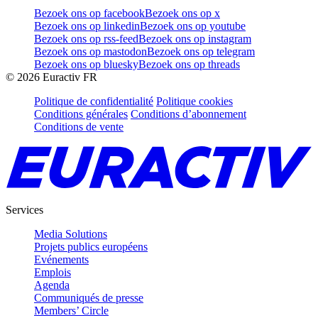
Bezoek ons op facebook
Bezoek ons op x
Bezoek ons op linkedin
Bezoek ons op youtube
Bezoek ons op rss-feed
Bezoek ons op instagram
Bezoek ons op mastodon
Bezoek ons op telegram
Bezoek ons op bluesky
Bezoek ons op threads
©
2026
Euractiv FR
Politique de confidentialité
Politique cookies
Conditions générales
Conditions d’abonnement
Conditions de vente
Services
Media Solutions
Projets publics européens
Evénements
Emplois
Agenda
Communiqués de presse
Members’ Circle