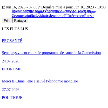
Jun 16, 2023 - 07:05
Dernière mise à jour: Jun 16, 2023 - 10:00
Avenir sombre pour l’économie allemande, selon un
Économie
Allemagne
crise économique
crise énergétique
document de la Commission
Économie
inflation
Macroéconomie
PIB
récession
Russie
Print
Partager
LES PLUS LUS
PRO
SANTÉ
Sept pays votent contre le programme de santé de la Commission
24.07.2026
ÉCONOMIE
Merci la Chine : elle a sauvé l’économie mondiale
27.07.2026
POLITIQUE