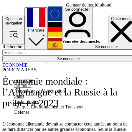
Ga naar de hoofdinhoud
Se connecter
Open sub
Close menu
English
navigation
Français
Deutsch
Vous êtes déconnecté.
Recherche
Se connecter
Español
Lumières éteintes
Se connecter
Rapporteur
Politique
Économie
Newsletters
Evénements
Em
ÉCONOMIE
POLICY AREAS
Économie mondiale :
Economie
Politique
l’Allemagne et la Russie à la
Agriculture et Alimentation
Santé
peine en 2023
Technologies
Energie, Environnement et Transport
Défense
L’économie allemande devrait se contracter cette année, au point de
se faire distancer par les autres grandes économies. Seule la Russie