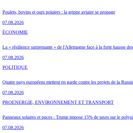
Poulets, bovins et ours polaires : la grippe aviaire se propage
07.08.2026
ÉCONOMIE
La « résilience surprenante » de l'Allemagne face à la forte hausse de
07.08.2026
POLITIQUE
Quatre pays européens mettent en garde contre les projets de la Russi
07.08.2026
PRO
ENERGIE, ENVIRONNEMENT ET TRANSPORT
Panneaux solaires et puces : Trump impose 15% de taxes sur le polysi
07.08.2026