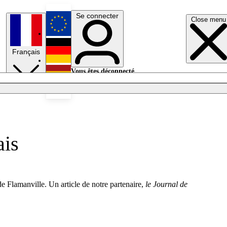
Se connecter
Close menu
English
Français
Deutsch
Vous êtes déconnecté.
Se connecter
Español
Lumières éteintes
ais
e Flamanville. Un article de notre partenaire,
le Journal de