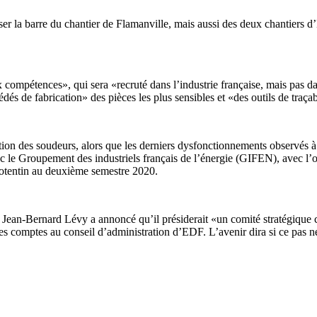
sser la barre du chantier de Flamanville, mais aussi des deux chantier
 compétences», qui sera «recruté dans l’industrie française, mais pas dan
dés de fabrication» des pièces les plus sensibles et «des outils de traçab
rmation des soudeurs, alors que les derniers dysfonctionnements observé
ec le Groupement des industriels français de l’énergie (GIFEN), avec l’
Cotentin au deuxième semestre 2020.
. Jean-Bernard Lévy a annoncé qu’il présiderait «un comité stratégique 
 comptes au conseil d’administration d’EDF. L’avenir dira si ce pas néces