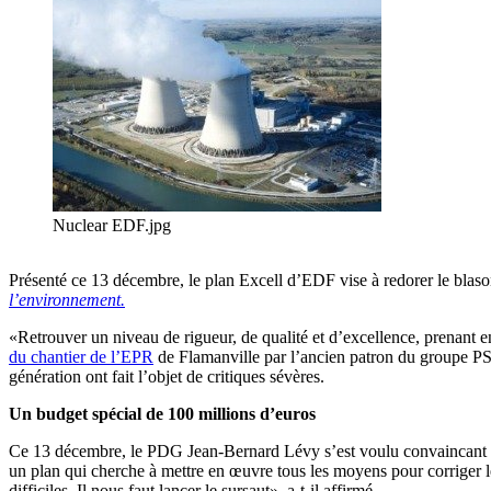
Nuclear EDF.jpg
Présenté ce 13 décembre, le plan Excell d’EDF vise à redorer le blaso
l’environnement.
«Retrouver un niveau de rigueur, de qualité et d’excellence, prenant
du chantier de l’EPR
de Flamanville par l’ancien patron du groupe PS
génération ont fait l’objet de critiques sévères.
Un budget spécial de 100 millions d’euros
Ce 13 décembre, le PDG Jean-Bernard Lévy s’est voulu convaincant en 
un plan qui cherche à mettre en œuvre tous les moyens pour corriger l
difficiles. Il nous faut lancer le sursaut», a-t-il affirmé.