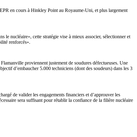
s d’EPR en cours à Hinkley Point au Royaume-Uni, et plus largement
s le nucléaire», cette stratégie vise à mieux associer, sélectionner et
ilité renforcés».
s à Flamanville proviennent justement de soudures défectueuses. Une
objectif d’embaucher 5.000 techniciens (dont des soudeurs) dans les 3
chargé de valider les engagements financiers et d’approuver les
saire sera suffisant pour rétablir la confiance de la filière nucléaire