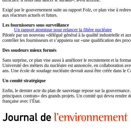
Exigé par le gouvernement suite au rapport Folz, ce plan vise à redre
aux réacteurs actuels et futurs.
Les fournisseurs sous surveillance
Un rapport atomique pour relancer la filière nucléaire
Pilotée par un nouveau «délégué général à la qualité industrielle et aux
contrôler les fournisseurs et s’appuiera sur «une qualification des procé
Des soudeurs mieux formés
Sans surprise, ce plan vise aussi à améliorer le recrutement et la fo
Université des métiers du nucléaire est annoncée, en collaboration av
ans. Une école de soudage nucléaire devrait aussi être créée dans le 
Un comité stratégique
Enfin, le dernier acte du plan de sauvetage repose sur la gouvernance
principaux contrats» des grands projets. Un comité qui devra rendre des
française avec l’État.