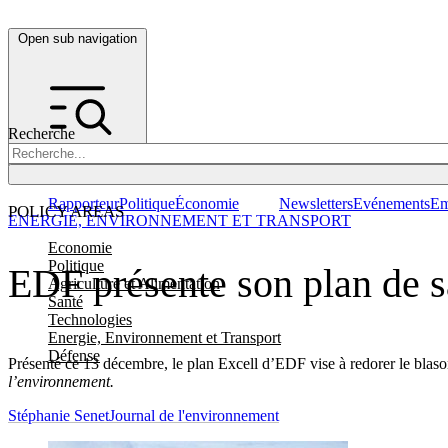
Open sub navigation
Recherche
Rapporteur
Politique
Économie
Newsletters
Evénements
Em
POLICY AREAS
ENERGIE, ENVIRONNEMENT ET TRANSPORT
Economie
Politique
EDF présente son plan de s
Agriculture et Alimentation
Santé
Technologies
Energie, Environnement et Transport
Défense
Présenté ce 13 décembre, le plan Excell d’EDF vise à redorer le blaso
l’environnement.
Stéphanie Senet
Journal de l'environnement