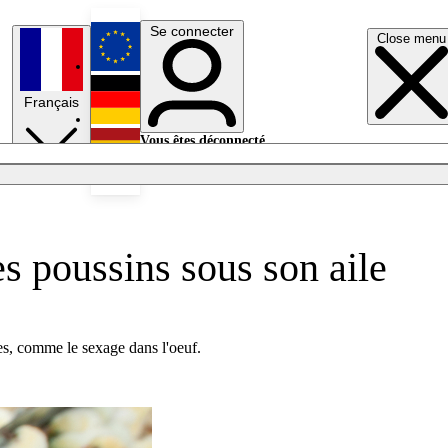
Se connecter
Close menu
English
Français
Deutsch
Vous êtes déconnecté.
Se connecter
Español
Lumières éteintes
s poussins sous son aile
es, comme le sexage dans l'oeuf.