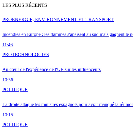
LES PLUS RÉCENTS
PRO
ENERGIE, ENVIRONNEMENT ET TRANSPORT
Incendies en Europe : les flammes s'apaisent au sud mais gagnent le n
11:46
PRO
TECHNOLOGIES
Au cœur de l'expérience de l'UE sur les influenceurs
10:56
POLITIQUE
La droite attaque les ministres espagnols pour avoir manqué la réunio
10:15
POLITIQUE