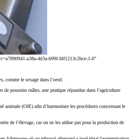
?src=a7890941-a38a-4d3a-b99f-fdf1213c2bce-1-0"
es, comme le sexage dans l’oeuf.
ers de poussins mâles, une pratique répandue dans l’agriculture
nté animale (OIE) afin d’harmoniser les procédures concernant le
rie de l’élevage, car on ne les utilise pas pour la production de
 en Allemagne où un tribunal allemand a jugé légal l’extermination