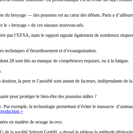
 du broyage — des poussins est au cœur des débats. Paris a d’ailleurs a
ire le « broyage » de ces oiseaux nouveau-nés.
umière par l’EFSA, mais le rapport signale également de nombreux risque
 les techniques d’étourdissement et d’exsanguination.
, dont 28 sont liés au manque de compétences requises, ou à la fatigue.
.
 la douleur, la peur et l’anxiété sont autant de facteurs, indépendants de
isante pour protéger le bien-être des poussins mâles ?
 Par exemple, la technologie permettant d’éviter le massacre d’animaux e
production »
nées en matière de sexage in-ovo.
 de la société Seleggt GmbH, a dressé le tableau la méthode déployée p