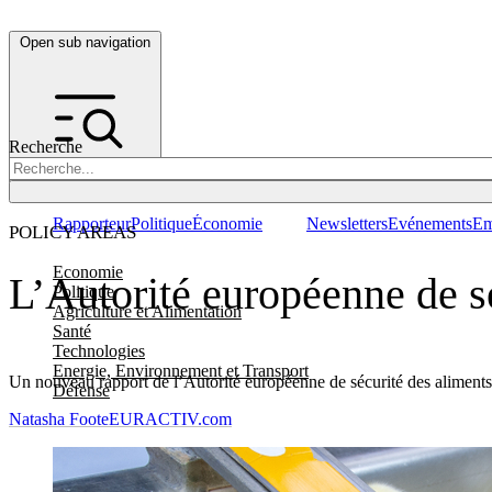
Open sub navigation
Recherche
Rapporteur
Politique
Économie
Newsletters
Evénements
Em
POLICY AREAS
Economie
L’Autorité européenne de sé
Politique
Agriculture et Alimentation
Santé
Technologies
Energie, Environnement et Transport
Un nouveau rapport de l’Autorité européenne de sécurité des aliments
Défense
Natasha Foote
EURACTIV.com