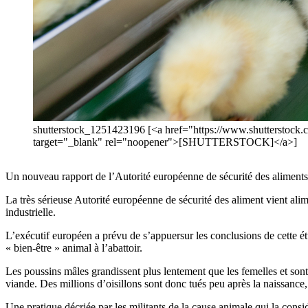
shutterstock_1251423196 [<a href="https://www.shutterstock
target="_blank" rel="noopener">[SHUTTERSTOCK]</a>]
Un nouveau rapport de l’Autorité européenne de sécurité des aliments
La très sérieuse Autorité européenne de sécurité des aliment vient ali
industrielle.
L’exécutif européen a prévu de s’appuersur les conclusions de cette é
« bien-être » animal à l’abattoir.
Les poussins mâles grandissent plus lentement que les femelles et sont
viande. Des millions d’oisillons sont donc tués peu après la naissance
Une pratique décriée par les militants de la cause animale qui la con