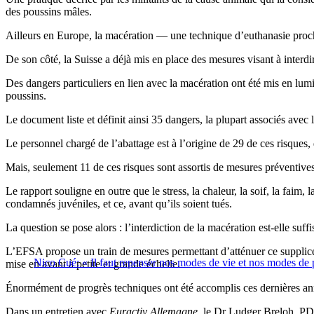
des poussins mâles.
Ailleurs en Europe, la macération — une technique d’euthanasie proche
De son côté, la Suisse a déjà mis en place des mesures visant à interd
Des dangers particuliers en lien avec la macération ont été mis en l
poussins.
Le document liste et définit ainsi 35 dangers, la plupart associés avec
Le personnel chargé de l’abattage est à l’origine de 29 de ces risques
Mais, seulement 11 de ces risques sont assortis de mesures préventives
Le rapport souligne en outre que le stress, la chaleur, la soif, la faim,
condamnés juvéniles, et ce, avant qu’ils soient tués.
La question se pose alors : l’interdiction de la macération est-elle suff
L’EFSA propose un train de mesures permettant d’atténuer ce supplice.
Nico Cué: « Il faut repenser nos modes de vie et nos modes de 
mise en avant à petite et grande échelle.
Énormément de progrès techniques ont été accomplis ces dernières an
Dans un entretien avec
Euractiv Allemagne
, le Dr Ludger Breloh, PDG