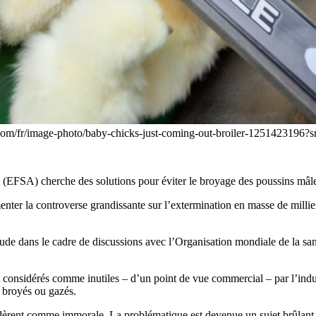
.com/fr/image-photo/baby-chicks-just-coming-out-broiler-1251423196
 (EFSA) cherche des solutions pour éviter le broyage des poussins mâl
menter la controverse grandissante sur l’extermination en masse de milli
tude dans le cadre de discussions avec l’Organisation mondiale de la sa
 considérés comme inutiles – d’un point de vue commercial – par l’indust
, broyés ou gazés.
sidèrent comme immorale. La problématique est devenue un sujet brûlant